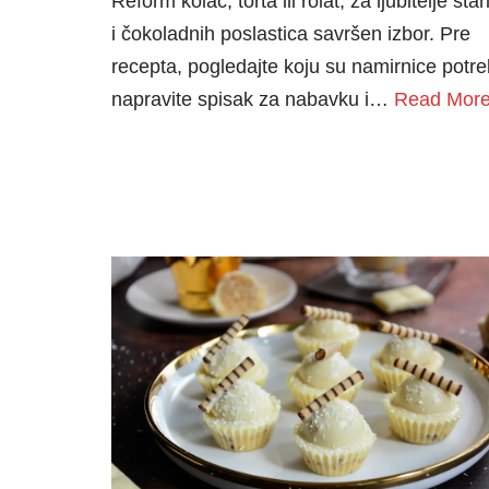
Reform kolač, torta ili rolat, za ljubitelje star
i čokoladnih poslastica savršen izbor. Pre
recepta, pogledajte koju su namirnice potr
napravite spisak za nabavku i…
Read More