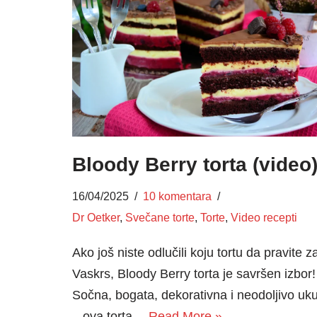
Bloody Berry torta (video
16/04/2025
10 komentara
Dr Oetker
,
Svečane torte
,
Torte
,
Video recepti
Ako još niste odlučili koju tortu da pravite z
Vaskrs, Bloody Berry torta je savršen izbor!
Sočna, bogata, dekorativna i neodoljivo uk
– ova torta…
Read More »