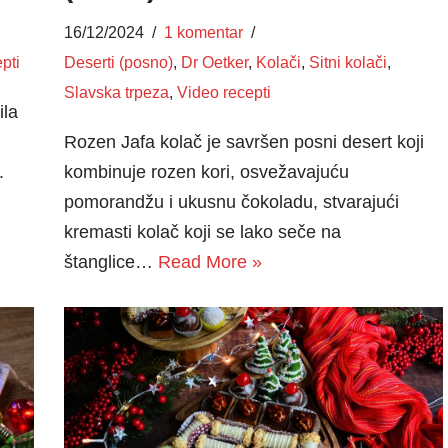
16/12/2024
1 komentar
pti
Deserti (posno)
,
Dr Oetker
,
Kolači
,
Sitni kolači
,
Slavska trpeza
,
Video recepti
ila
Rozen Jafa kolač je savršen posni desert koji
.
kombinuje rozen kori, osvežavajuću
h
pomorandžu i ukusnu čokoladu, stvarajući
kremasti kolač koji se lako seče na
štanglice…
Read More »