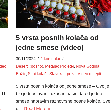
5 vrsta posnih kolača od
jedne smese (video)
30/11/2024
1 komentar
ideo
Deserti (posno)
,
Metalac Proleter
,
Nova Godina i
Božić
,
Sitni kolači
,
Slavska trpeza
,
Video recepti
5 vrsta posnih kolača od jedne smese – Ovo je
! U
bio jednostavan i ukusan način da od jedne
smese napravim raznovrsne posne kolače. Sve
d
u…
Read More »