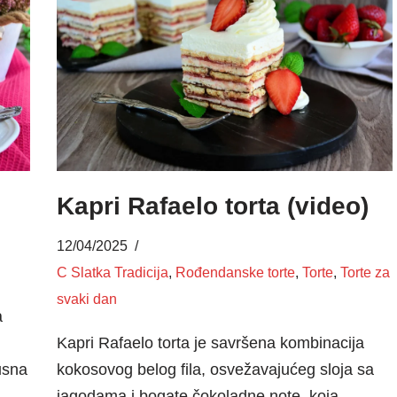
)
Kapri Rafaelo torta (video)
12/04/2025
C Slatka Tradicija
,
Rođendanske torte
,
Torte
,
Torte za
svaki dan
a
Kapri Rafaelo torta je savršena kombinacija
usna
kokosovog belog fila, osvežavajućeg sloja sa
jagodama i bogate čokoladne note, koja