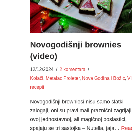
Novogodišnji brownies
(video)
12/12/2024
2 komentara
Kolači
,
Metalac Proleter
,
Nova Godina i Božić
,
V
recepti
Novogodišnji browniesi nisu samo slatki
zalogaji, oni su pravi mali praznični zagrljaji
ovoj jednostavnoj, ali magičnoj poslastici,
spajaju se tri sastojka – Nutella, jaja…
Rea