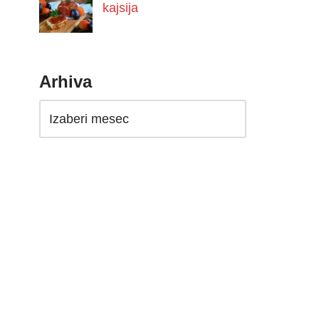
kajsija
Arhiva