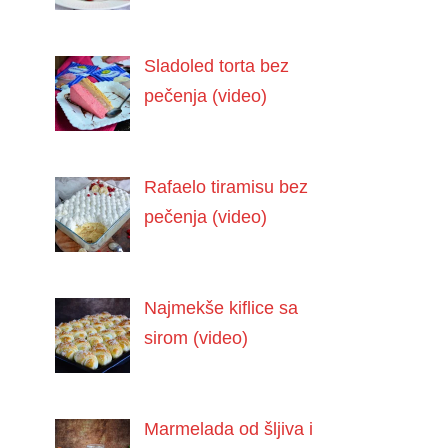
Sladoled torta bez
pečenja (video)
Rafaelo tiramisu bez
pečenja (video)
Najmekše kiflice sa
sirom (video)
Marmelada od šljiva i