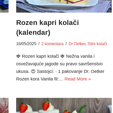
Rozen kapri kolači
(kalendar)
16/05/2025
2 komentara
Dr Oetker
,
Sitni kolači
🍓 Rozen kapri kolači 🍓 Nežna vanila i
osvežavajuće jagode su pravo savršenstvo
ukusa. 😍 Sastojci: · 1 pakovanje Dr. Oetker
u
Rozen kora Vanila fil:…
Read More »