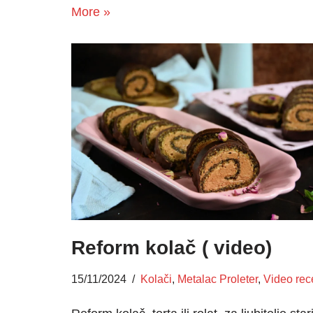
More »
Reform kolač ( video)
15/11/2024
Kolači
,
Metalac Proleter
,
Video rec