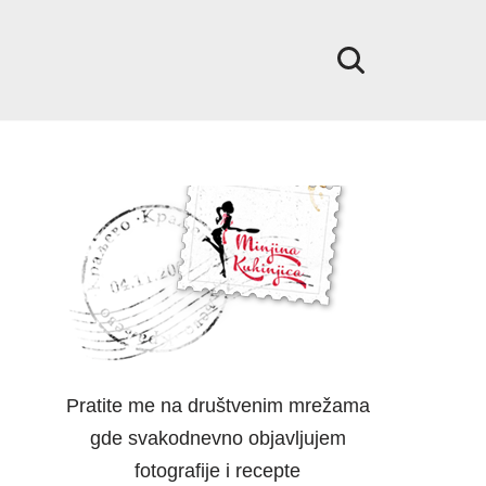
Pratite me na društvenim mrežama
gde svakodnevno objavljujem
fotografije i recepte