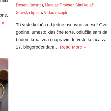
inski
Deserti (posno)
,
Metalac Proleter
,
Sitni kolači
,
Slavska trpeza
,
Video recepti
ebne,
 »
Tri vrste kolača od jedne osnovne smese! Ove
godine, umesto klasične torte, odlučila sam da
budem kreativna i napravim tri vrste kolača za
17. blogorođendan!…
Read More »