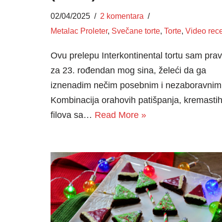
02/04/2025
2 komentara
Metalac Proleter
,
Svečane torte
,
Torte
,
Video rece
Ovu prelepu Interkontinental tortu sam prav
za 23. rođendan mog sina, želeći da ga
iznenadim nečim posebnim i nezaboravnim
Kombinacija orahovih patišpanja, kremasti
filova sa…
Read More »