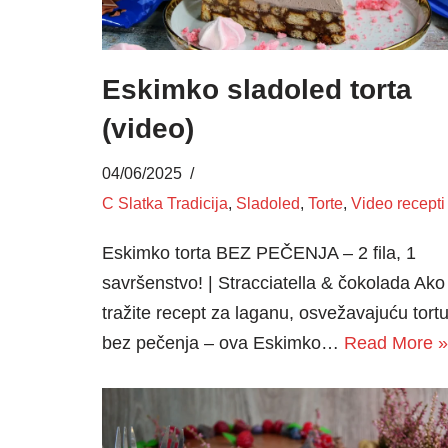
Eskimko sladoled torta
(video)
04/06/2025
C Slatka Tradicija
,
Sladoled
,
Torte
,
Video recepti
Eskimko torta BEZ PEČENJA – 2 fila, 1
savršenstvo! | Stracciatella & čokolada Ako
tražite recept za laganu, osvežavajuću tort
bez pečenja – ova Eskimko…
Read More »