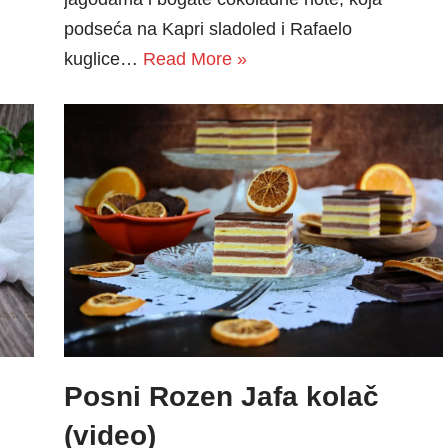
podseća na Kapri sladoled i Rafaelo
kuglice…
Read More »
Posni Rozen Jafa kolač
(video)