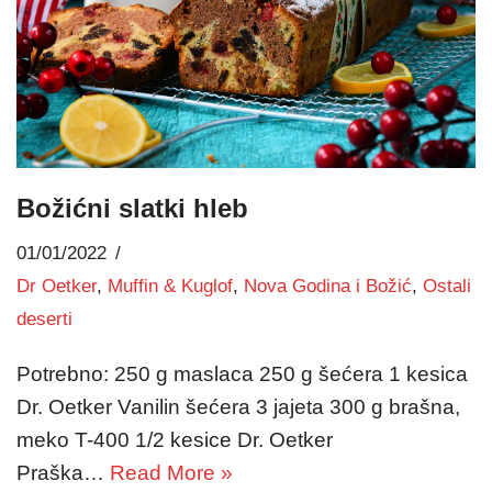
Božićni slatki hleb
01/01/2022
Dr Oetker
,
Muffin & Kuglof
,
Nova Godina i Božić
,
Ostali
deserti
Potrebno: 250 g maslaca 250 g šećera 1 kesica
Dr. Oetker Vanilin šećera 3 jajeta 300 g brašna,
meko T-400 1/2 kesice Dr. Oetker
Praška…
Read More »