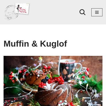
Skoči
na
sadržaj
Muffin & Kuglof