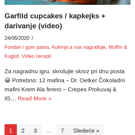
Garfild cupcakes / kapkejks +
darivanje (video)
24/06/2020
Fondan i gum pasta
,
Kuhinjica vas nagrađuje
,
Muffin &
Kuglof
,
Video recepti
Za nagradnu igru, skrolujte skroz pri dnu posta
😀 Potrebno: 12 mafina – Dr. Oetker Čokoladni
mafini Krem Ala ferero – Crepes Prokuvaj &
IG…
Read More »
1
2
3
…
7
Sledeće »