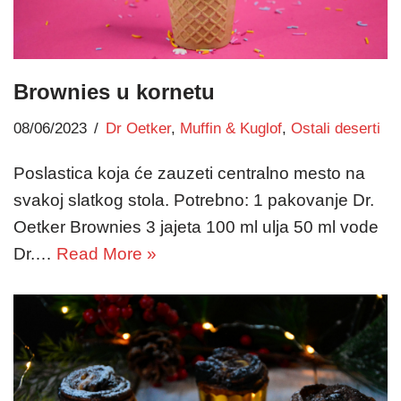
Brownies u kornetu
08/06/2023
Dr Oetker
,
Muffin & Kuglof
,
Ostali deserti
Poslastica koja će zauzeti centralno mesto na
svakoj slatkog stola. Potrebno: 1 pakovanje Dr.
Oetker Brownies 3 jajeta 100 ml ulja 50 ml vode
Dr.…
Read More »