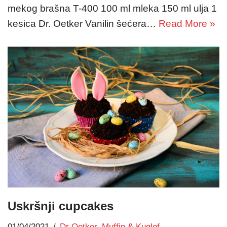
mekog brašna T-400 100 ml mleka 150 ml ulja 1
kesica Dr. Oetker Vanilin šećera…
Read More »
Uskršnji cupcakes
01/04/2021
Dr Oetker
,
Muffin & Kuglof