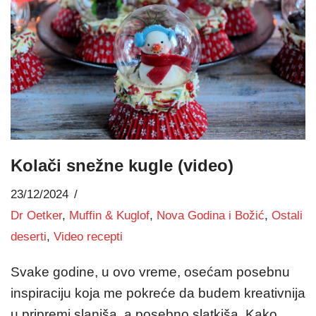
Kolači snežne kugle (video)
23/12/2024
Dr Oetker
,
Muffin & Kuglof
,
Nova Godina i Božić
,
Ostali
deserti
,
Video recepti
Svake godine, u ovo vreme, osećam posebnu
inspiraciju koja me pokreće da budem kreativnija
u pripremi slaniša, a posebno slatkiša. Kako