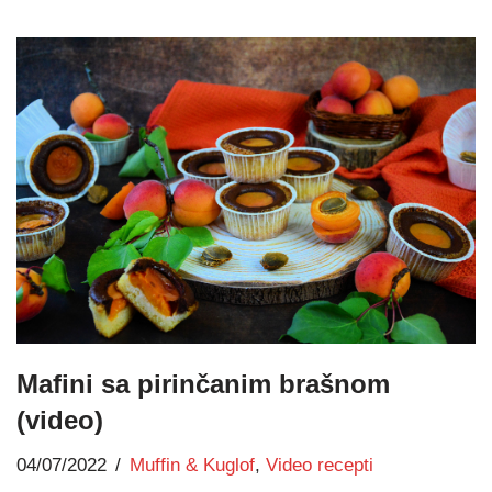
Mafini sa pirinčanim brašnom
(video)
04/07/2022
Muffin & Kuglof
,
Video recepti