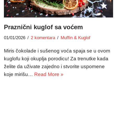
Praznični kuglof sa voćem
01/01/2026
2 komentara
Muffin & Kuglof
Miris čokolade i sušenog voća spaja se u ovom
kuglofu koji okuplja porodicu! Za trenutke kada
želite da uživate zajedno i stvorite uspomene
koje mirišu…
Read More »