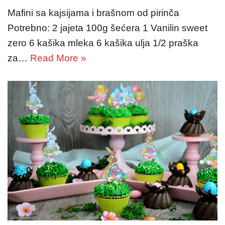
Mafini sa kajsijama i brašnom od pirinča
Potrebno: 2 jajeta 100g šećera 1 Vanilin sweet
zero 6 kašika mleka 6 kašika ulja 1/2 praška
za…
Read More »