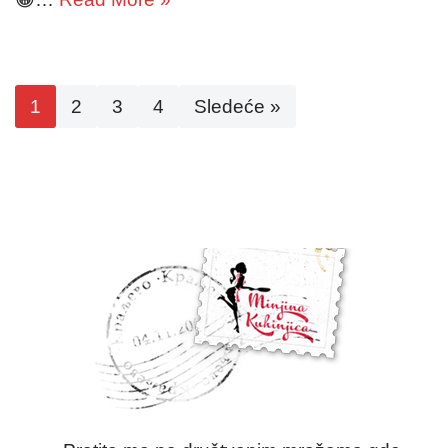
1
2
3
4
Sledeće »