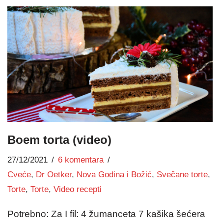
Boem torta (video)
27/12/2021
6 komentara
Cveće
,
Dr Oetker
,
Nova Godina i Božić
,
Svečane torte
,
Torte
,
Torte
,
Video recepti
Potrebno: Za I fil: 4 žumanceta 7 kašika šećera