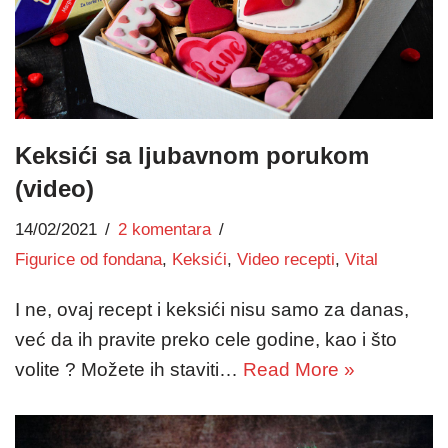
Keksići sa ljubavnom porukom
(video)
14/02/2021
2 komentara
Figurice od fondana
,
Keksići
,
Video recepti
,
Vital
I ne, ovaj recept i keksići nisu samo za danas,
već da ih pravite preko cele godine, kao i što
volite ? Možete ih staviti…
Read More »