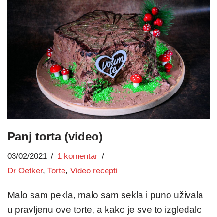
Panj torta (video)
03/02/2021
1 komentar
Dr Oetker
,
Torte
,
Video recepti
Malo sam pekla, malo sam sekla i puno uživala
u pravljenu ove torte, a kako je sve to izgledalo