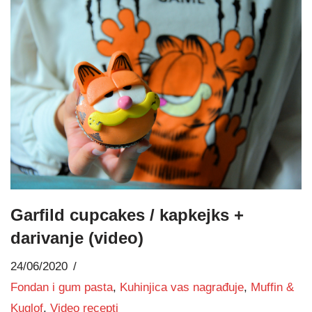
Garfild cupcakes / kapkejks +
darivanje (video)
24/06/2020
Fondan i gum pasta
,
Kuhinjica vas nagrađuje
,
Muffin &
Kuglof
,
Video recepti