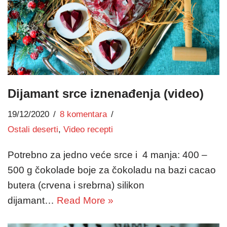
Dijamant srce iznenađenja (video)
19/12/2020
8 komentara
Ostali deserti
,
Video recepti
Potrebno za jedno veće srce i 4 manja: 400 –
500 g čokolade boje za čokoladu na bazi cacao
butera (crvena i srebrna) silikon
dijamant…
Read More »