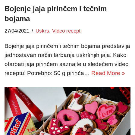
Bojenje jaja pirinčem i tečnim
bojama
27/04/2021
Uskrs
,
Video recepti
Bojenje jaja pirinčem i tečnim bojama predstavlja
jednostavan način farbanja uskršnjih jaja. Kako
ofarbati jaja pirinčem saznajte u sledećem video
receptu! Potrebno: 50 g pirinča…
Read More »