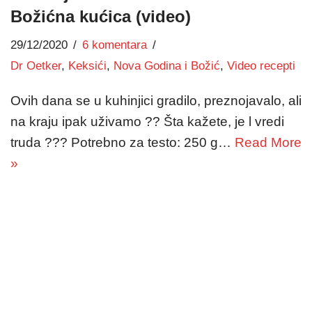
Božićna kućica (video)
29/12/2020
6 komentara
Dr Oetker
,
Keksići
,
Nova Godina i Božić
,
Video recepti
Ovih dana se u kuhinjici gradilo, preznojavalo, ali
na kraju ipak uživamo ?? Šta kažete, je l vredi
truda ??? Potrebno za testo: 250 g…
Read More
»