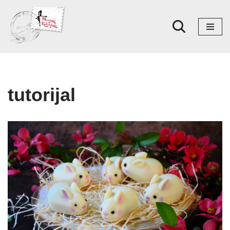
Skoči
na
sadržaj
tutorijal