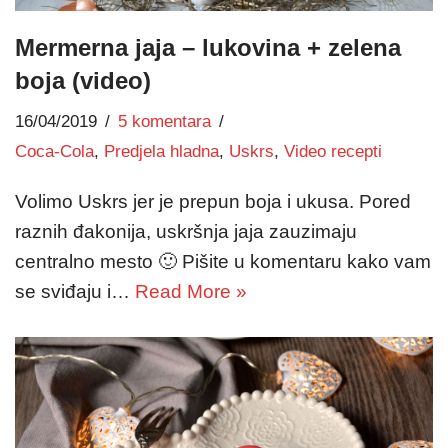
Mermerna jaja – lukovina + zelena
boja (video)
16/04/2019
5 komentara
Coca-Cola
,
Predjela hladna
,
Uskrs
,
Video recepti
Volimo Uskrs jer je prepun boja i ukusa. Pored
raznih đakonija, uskršnja jaja zauzimaju
centralno mesto 🙂 Pišite u komentaru kako vam
se sviđaju i…
Read More »