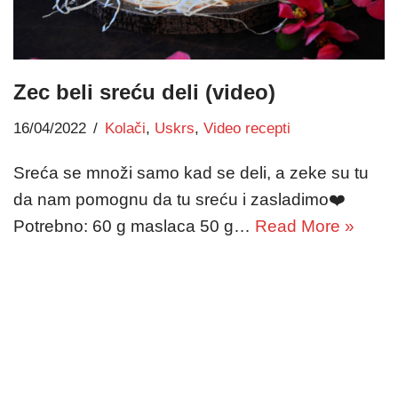
Zec beli sreću deli (video)
16/04/2022
Kolači
,
Uskrs
,
Video recepti
Sreća se množi samo kad se deli, a zeke su tu
da nam pomognu da tu sreću i zasladimo❤️
Potrebno: 60 g maslaca 50 g…
Read More »