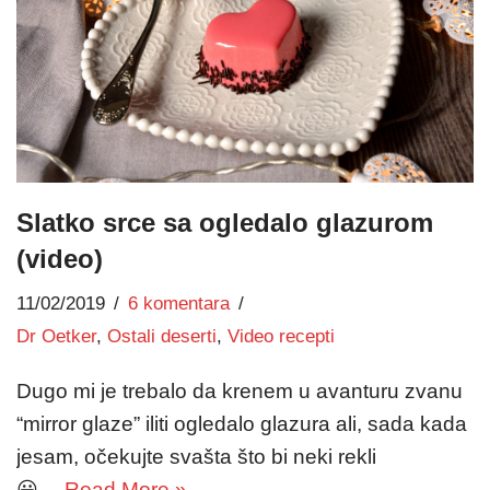
Slatko srce sa ogledalo glazurom
(video)
11/02/2019
6 komentara
Dr Oetker
,
Ostali deserti
,
Video recepti
Dugo mi je trebalo da krenem u avanturu zvanu
“mirror glaze” iliti ogledalo glazura ali, sada kada
jesam, očekujte svašta što bi neki rekli
😀…
Read More »