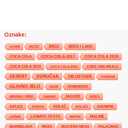
Oznake:
BRZO
BRZO I LAKO
AJVAR
BOŽIĆ
COCA COLA 2017
COCA COLA
COCA COLA 2018
COCA COLA 2019
COKE AND MEALS
COCA COLA 2020
DESERT
DORUČAK
DR.OETKER
FONDAN
GLAVNO JELO
HLEB
HOMEMADE
JAGODE
HRANA I VINO
KEKS
JABUKE
KIFLICE
KOLAČ
KROMPIR
KOKOS
KOLAČI
LISNATO TESTO
MALINE
LEŠNIK
MAFINI
MARMELADA
MESO
MLEVENO MESO
PALAČINKE