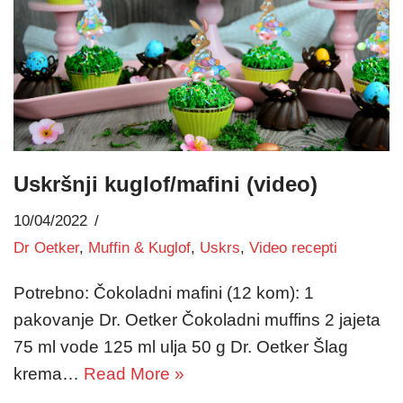
Uskršnji kuglof/mafini (video)
10/04/2022
Dr Oetker
,
Muffin & Kuglof
,
Uskrs
,
Video recepti
Potrebno: Čokoladni mafini (12 kom): 1
pakovanje Dr. Oetker Čokoladni muffins 2 jajeta
75 ml vode 125 ml ulja 50 g Dr. Oetker Šlag
krema…
Read More »