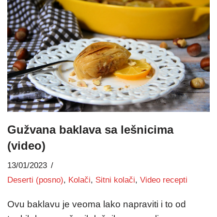
Gužvana baklava sa lešnicima
(video)
13/01/2023
Deserti (posno)
,
Kolači
,
Sitni kolači
,
Video recepti
Ovu baklavu je veoma lako napraviti i to od