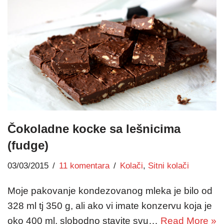
Čokoladne kocke sa lešnicima
(fudge)
03/03/2015
11 komentara
Kolači
,
Sitni kolači
Moje pakovanje kondezovanog mleka je bilo od
328 ml tj 350 g, ali ako vi imate konzervu koja je
oko 400 ml, slobodno stavite svu…
Read More »