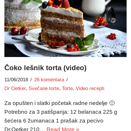
Čoko lešnik torta (video)
11/06/2018
26 komentara
Dr Oetker
,
Svečane torte
,
Torte
,
Video recepti
Za opušten i slatki početak radne nedelje 🙂
Potrebno za 3 patišpanja: 12 belanaca 225 g
šećera 6 žumanaca 1 prašak za pecivo
Dr.Oetker 210…
Read More »