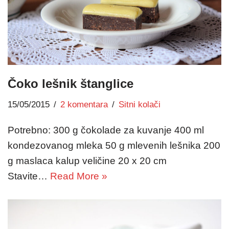
Čoko lešnik štanglice
15/05/2015
2 komentara
Sitni kolači
Potrebno: 300 g čokolade za kuvanje 400 ml
kondezovanog mleka 50 g mlevenih lešnika 200
g maslaca kalup veličine 20 x 20 cm
Stavite…
Read More »