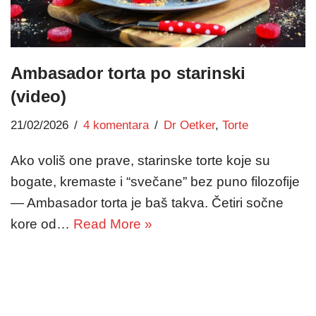
Ambasador torta po starinski
(video)
21/02/2026
4 komentara
Dr Oetker
,
Torte
Ako voliš one prave, starinske torte koje su
bogate, kremaste i “svečane” bez puno filozofije
— Ambasador torta je baš takva. Četiri sočne
kore od…
Read More »