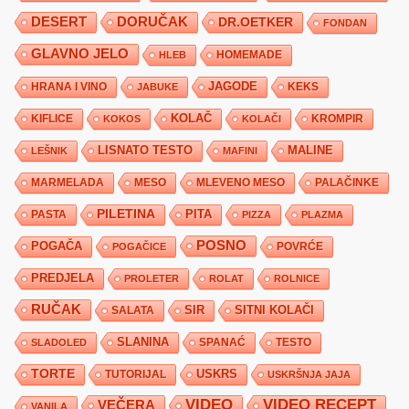
DESERT
DORUČAK
DR.OETKER
FONDAN
GLAVNO JELO
HLEB
HOMEMADE
JAGODE
HRANA I VINO
KEKS
JABUKE
KIFLICE
KOLAČ
KROMPIR
KOKOS
KOLAČI
LISNATO TESTO
MALINE
LEŠNIK
MAFINI
MARMELADA
MESO
MLEVENO MESO
PALAČINKE
PILETINA
PITA
PASTA
PIZZA
PLAZMA
POSNO
POGAČA
POVRĆE
POGAČICE
PREDJELA
PROLETER
ROLAT
ROLNICE
RUČAK
SIR
SITNI KOLAČI
SALATA
SLANINA
SPANAĆ
TESTO
SLADOLED
TORTE
USKRS
TUTORIJAL
USKRŠNJA JAJA
VIDEO
VIDEO RECEPT
VEČERA
VANILA