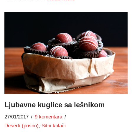
Ljubavne kuglice sa lešnikom
27/01/2017
9 komentara
Deserti (posno)
,
Sitni kolači