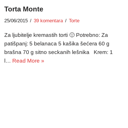
Torta Monte
25/06/2015
39 komentara
Torte
Za ljubitelje kremastih torti 🙂 Potrebno: Za
patišpanj: 5 belanaca 5 kašika šećera 60 g
brašna 70 g sitno seckanih lešnika Krem: 1
l…
Read More »