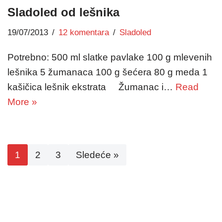
Sladoled od lešnika
19/07/2013
12 komentara
Sladoled
Potrebno: 500 ml slatke pavlake 100 g mlevenih
lešnika 5 žumanaca 100 g šećera 80 g meda 1
kašičica lešnik ekstrata Žumanac i…
Read
More »
1
2
3
Sledeće »