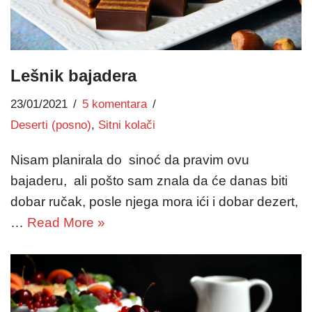
Lešnik bajadera
23/01/2021
5 komentara
Deserti (posno)
,
Sitni kolači
Nisam planirala do sinoć da pravim ovu
bajaderu, ali pošto sam znala da će danas biti
dobar ručak, posle njega mora ići i dobar dezert,
…
Read More »