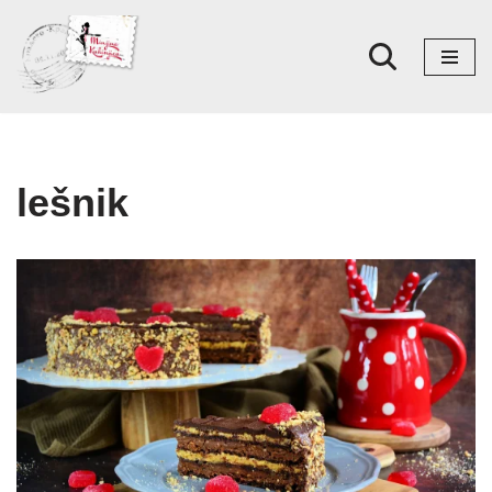
Skoči
na
sadržaj
lešnik