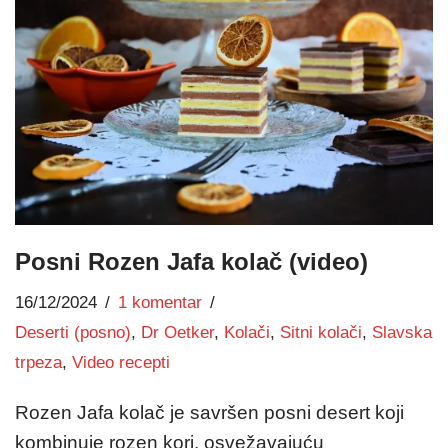
Posni Rozen Jafa kolač (video)
16/12/2024
1 komentar
Deserti (posno)
,
Dr Oetker
,
Kolači
,
Sitni kolači
,
Slavska
trpeza
,
Video recepti
Rozen Jafa kolač je savršen posni desert koji
kombinuje rozen kori, osvežavajuću