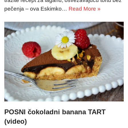
tražite recept za laganu, osvežavajuću tortu bez
pečenja – ova Eskimko…
Read More »
POSNI čokoladni banana TART
(video)