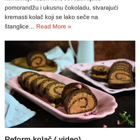
pomorandžu i ukusnu čokoladu, stvarajući
kremasti kolač koji se lako seče na
štanglice…
Read More »
Reform kolač ( video)