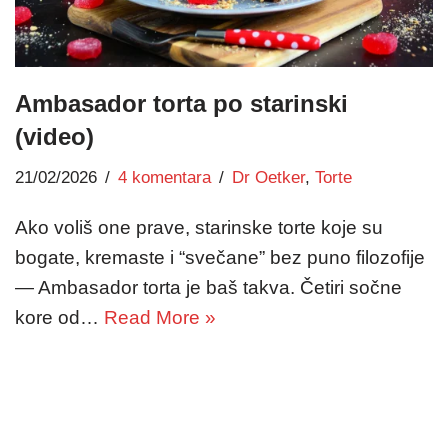
Ambasador torta po starinski
(video)
21/02/2026
4 komentara
Dr Oetker
,
Torte
Ako voliš one prave, starinske torte koje su
bogate, kremaste i “svečane” bez puno filozofije
— Ambasador torta je baš takva. Četiri sočne
kore od…
Read More »