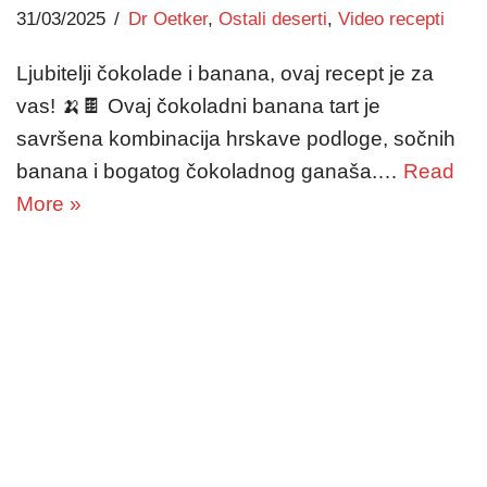
31/03/2025
Dr Oetker
,
Ostali deserti
,
Video recepti
Ljubitelji čokolade i banana, ovaj recept je za
vas! 🍌🍫 Ovaj čokoladni banana tart je
savršena kombinacija hrskave podloge, sočnih
banana i bogatog čokoladnog ganaša.…
Read
More »