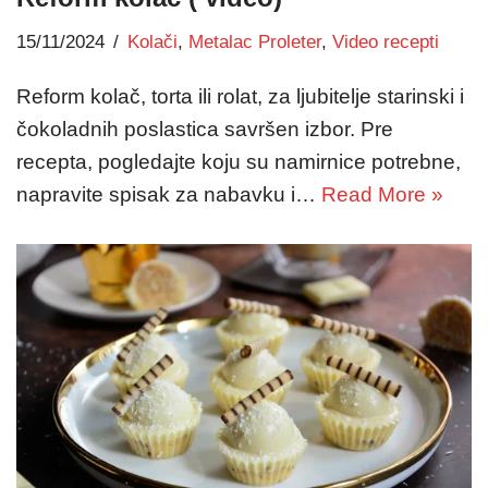
15/11/2024
Kolači
,
Metalac Proleter
,
Video recepti
Reform kolač, torta ili rolat, za ljubitelje starinski i
čokoladnih poslastica savršen izbor. Pre
recepta, pogledajte koju su namirnice potrebne,
napravite spisak za nabavku i…
Read More »