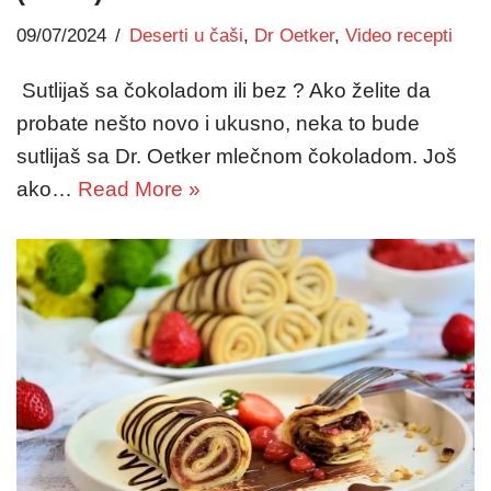
09/07/2024
Deserti u čaši
,
Dr Oetker
,
Video recepti
Sutlijaš sa čokoladom ili bez ? Ako želite da
probate nešto novo i ukusno, neka to bude
sutlijaš sa Dr. Oetker mlečnom čokoladom. Još
ako…
Read More »