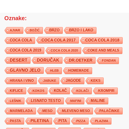
Oznake:
BRZO
BRZO I LAKO
AJVAR
BOŽIĆ
COCA COLA 2017
COCA COLA
COCA COLA 2018
COCA COLA 2019
COKE AND MEALS
COCA COLA 2020
DESERT
DORUČAK
DR.OETKER
FONDAN
GLAVNO JELO
HLEB
HOMEMADE
JAGODE
HRANA I VINO
KEKS
JABUKE
KIFLICE
KOLAČ
KROMPIR
KOKOS
KOLAČI
LISNATO TESTO
MALINE
LEŠNIK
MAFINI
MARMELADA
MESO
MLEVENO MESO
PALAČINKE
PILETINA
PITA
PASTA
PIZZA
PLAZMA