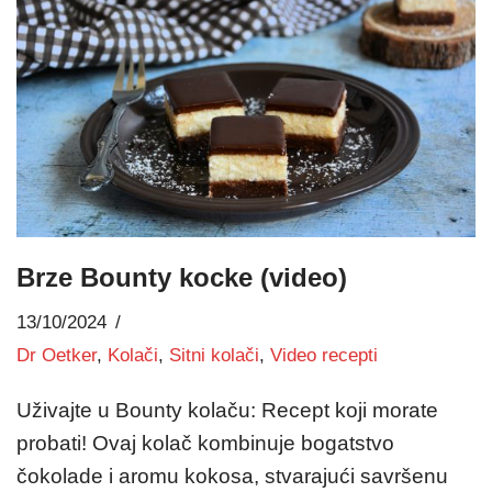
Brze Bounty kocke (video)
13/10/2024
Dr Oetker
,
Kolači
,
Sitni kolači
,
Video recepti
Uživajte u Bounty kolaču: Recept koji morate
probati! Ovaj kolač kombinuje bogatstvo
čokolade i aromu kokosa, stvarajući savršenu