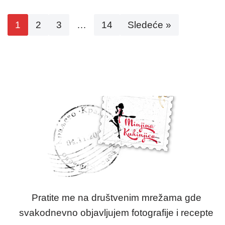
1
2
3
…
14
Sledeće »
Pratite me na društvenim mrežama gde
svakodnevno objavljujem fotografije i recepte