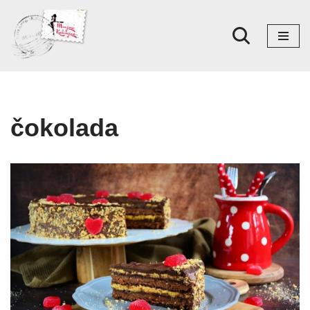
Skoči
na
sadržaj
čokolada