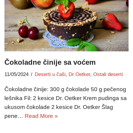
Čokoladne činije sa voćem
11/05/2024
Deserti u čaši
,
Dr Oetker
,
Ostali deserti
Čokoladne činije: 300 g čokolade 50 g pečenog
lešnika Fil: 2 kesice Dr. Oetker Krem pudinga sa
ukusom čokolade 2 kesice Dr. Oetker Šlag
pene…
Read More »