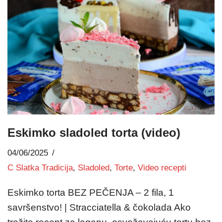
Eskimko sladoled torta (video)
04/06/2025
C Slatka Tradicija
,
Sladoled
,
Torte
,
Video recepti
Eskimko torta BEZ PEČENJA – 2 fila, 1
savršenstvo! | Stracciatella & čokolada Ako