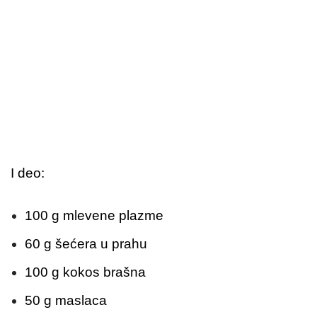
I deo:
100 g mlevene plazme
60 g šećera u prahu
100 g kokos brašna
50 g maslaca