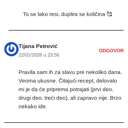
To se lako resi, duplira se količina 🥰
Tijana Petrović
ODGOVOR
22/01/2026 u 23:56
Pravila sam ih za slavu pre nekoliko dana.
Veoma ukusne. Čitajući recept, delovalo
mi je da će priprema potrajati (prvi deo,
drugi deo, treći deo), ali zapravo nije. Brzo
nekako ide.