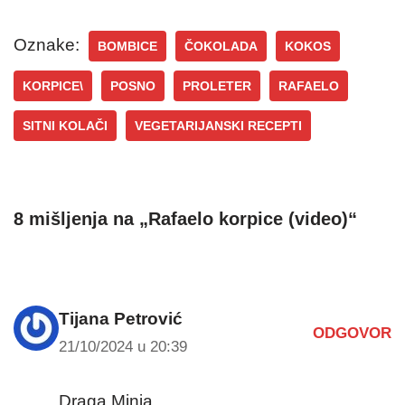
Oznake:
BOMBICE
ČOKOLADA
KOKOS
KORPICE\
POSNO
PROLETER
RAFAELO
SITNI KOLAČI
VEGETARIJANSKI RECEPTI
8 mišljenja na „Rafaelo korpice (video)“
Tijana Petrović
ODGOVOR
21/10/2024 u 20:39
Draga Minja,