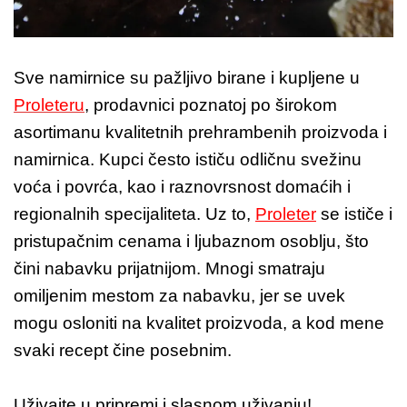
Sve namirnice su pažljivo birane i kupljene u
Proleteru
, prodavnici poznatoj po širokom
asortimanu kvalitetnih prehrambenih proizvoda i
namirnica. Kupci često ističu odličnu svežinu
voća i povrća, kao i raznovrsnost domaćih i
regionalnih specijaliteta. Uz to,
Proleter
se ističe i
pristupačnim cenama i ljubaznom osoblju, što
čini nabavku prijatnijom. Mnogi smatraju
omiljenim mestom za nabavku, jer se uvek
mogu osloniti na kvalitet proizvoda, a kod mene
svaki recept čine posebnim.
Uživajte u pripremi i slasnom uživanju!