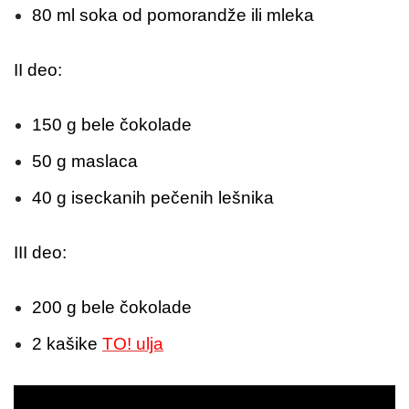
80 ml soka od pomorandže ili mleka
II deo:
150 g bele čokolade
50 g maslaca
40 g iseckanih pečenih lešnika
III deo:
200 g bele čokolade
2 kašike
TO! ulja