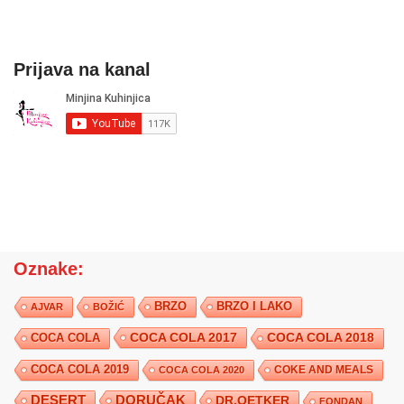
Prijava na kanal
Oznake:
BRZO
BRZO I LAKO
AJVAR
BOŽIĆ
COCA COLA 2017
COCA COLA
COCA COLA 2018
COCA COLA 2019
COKE AND MEALS
COCA COLA 2020
DESERT
DORUČAK
DR.OETKER
FONDAN