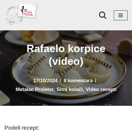
Skoči
na
sadržaj
Rafaelo korpice
(video)
17/10/2024
8 komentara
Metalac Proleter
,
Sitni kolači
,
Video recepti
Podeli recept: