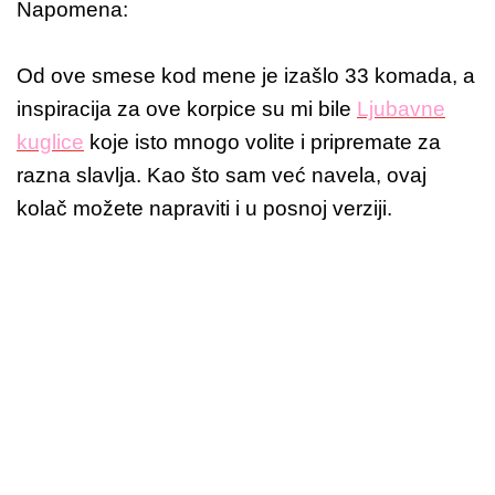
Napomena:
Od ove smese kod mene je izašlo 33 komada, a
inspiracija za ove korpice su mi bile
Ljubavne
kuglice
koje isto mnogo volite i pripremate za
razna slavlja. Kao što sam već navela, ovaj
kolač možete napraviti i u posnoj verziji.