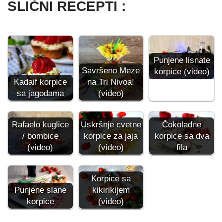
SLIČNI RECEPTI :
Punjene lisnate
Savršeno Meze
korpice (video)
Kadaif korpice
na Tri Nivoa!
sa jagodama
(video)
Rafaelo kuglice
Uskršnje cvetne
Čokoladne
/ bombice
korpice za jaja
korpice sa dva
(video)
(video)
fila
Korpice sa
kikirikijem
Punjene slane
(video)
korpice