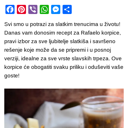
F
Pi
Vi
W
M
S
a
nt
b
h
e
h
Svi smo u potrazi za slatkim trenucima u životu!
c
er
er
at
ss
ar
Danas vam donosim recept za Rafaelo korpice,
e
e
s
e
e
pravi izbor za sve ljubitelje slatkiša i savršeno
b
st
A
n
rešenje koje može da se pripremi i u posnoj
o
p
g
verziji, idealne za sve vrste slavskih trpeza. Ove
o
p
er
korpice će obogatiti svaku priliku i oduševiti vaše
k
goste!