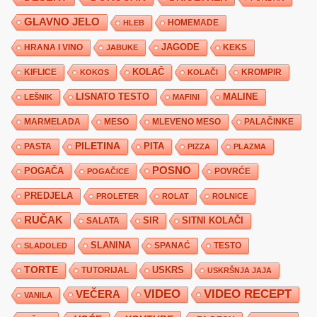
GLAVNO JELO
HLEB
HOMEMADE
JAGODE
HRANA I VINO
KEKS
JABUKE
KIFLICE
KOLAČ
KROMPIR
KOKOS
KOLAČI
LISNATO TESTO
MALINE
LEŠNIK
MAFINI
MARMELADA
MESO
MLEVENO MESO
PALAČINKE
PILETINA
PITA
PASTA
PIZZA
PLAZMA
POSNO
POGAČA
POVRĆE
POGAČICE
PREDJELA
PROLETER
ROLAT
ROLNICE
RUČAK
SIR
SITNI KOLAČI
SALATA
SLANINA
SPANAĆ
TESTO
SLADOLED
TORTE
USKRS
TUTORIJAL
USKRŠNJA JAJA
VIDEO
VIDEO RECEPT
VEČERA
VANILA