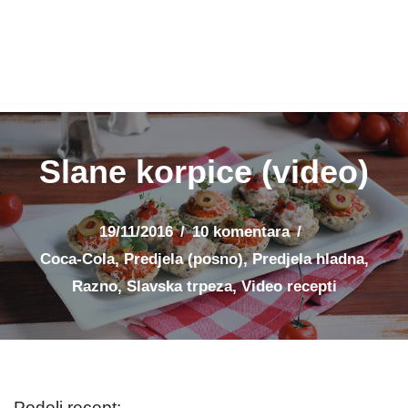
Slane korpice (video)
19/11/2016
10 komentara
Coca-Cola
,
Predjela (posno)
,
Predjela hladna
,
Razno
,
Slavska trpeza
,
Video recepti
Podeli recept: