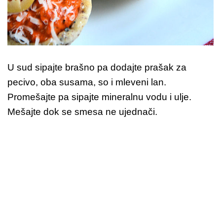
U sud sipajte brašno pa dodajte prašak za
pecivo, oba susama, so i mleveni lan.
Promešajte pa sipajte mineralnu vodu i ulje.
Mešajte dok se smesa ne ujednači.