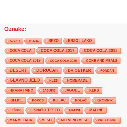
Oznake:
BRZO
BRZO I LAKO
AJVAR
BOŽIĆ
COCA COLA 2017
COCA COLA
COCA COLA 2018
COCA COLA 2019
COKE AND MEALS
COCA COLA 2020
DESERT
DORUČAK
DR.OETKER
FONDAN
GLAVNO JELO
HLEB
HOMEMADE
JAGODE
HRANA I VINO
KEKS
JABUKE
KIFLICE
KOLAČ
KROMPIR
KOKOS
KOLAČI
LISNATO TESTO
MALINE
LEŠNIK
MAFINI
MARMELADA
MESO
MLEVENO MESO
PALAČINKE