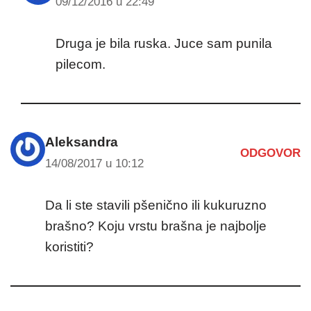
09/12/2016 u 22:49
Druga je bila ruska. Juce sam punila
pilecom.
Aleksandra
ODGOVOR
14/08/2017 u 10:12
Da li ste stavili pšenično ili kukuruzno
brašno? Koju vrstu brašna je najbolje
koristiti?