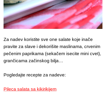
Za nadev koristite sve one salate koje inače
pravite za slave i dekorišite maslinama, crvenim
pečenim paprikama (sekačem isecite mini cvet),
grančicama začinskog bilja…
Pogledajte recepte za nadeve:
Pileca salata sa kikirikijem