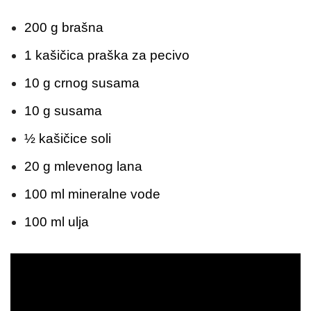
200 g brašna
1 kašičica praška za pecivo
10 g crnog susama
10 g susama
½ kašičice soli
20 g mlevenog lana
100 ml mineralne vode
100 ml ulja