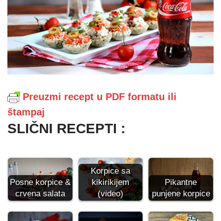
Preuzmi recept u PDF formatu ili
štampaj
SLIČNI RECEPTI :
Korpice sa
kikirikijem
Pikantne
Posne korpice &
(video)
punjene korpice
crvena salata