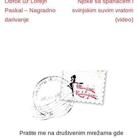
Obrok uz Lorejn
Njoke sa spanaćem i
Paskal – Nagradno
svinjskim suvim vratom
darivanje
(video)
Pratite me na društvenim mrežama gde