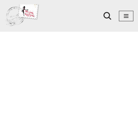
Skoči
na
sadržaj