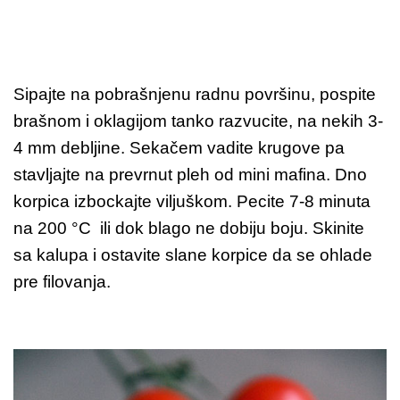
Sipajte na pobrašnjenu radnu površinu, pospite
brašnom i oklagijom tanko razvucite, na nekih 3-
4 mm debljine. Sekačem vadite krugove pa
stavljajte na prevrnut pleh od mini mafina. Dno
korpica izbockajte viljuškom. Pecite 7-8 minuta
na 200 °C ili dok blago ne dobiju boju. Skinite
sa kalupa i ostavite slane korpice da se ohlade
pre filovanja.