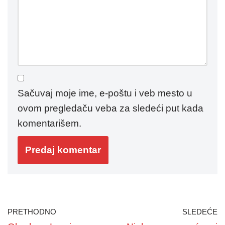
Sačuvaj moje ime, e-poštu i veb mesto u
ovom pregledaču veba za sledeći put kada
komentarišem.
PRETHODNO
SLEDEĆE