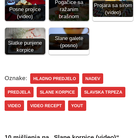
Pogačice sa
Projara sa sirom
Posne projice
ražanim
(video)
(video)
brašnom
Slane galete
Slatke punjene
(posno)
korpice
Oznake:
HLADNO PREDJELO
NADEV
PREDJELA
SLANE KORPICE
SLAVSKA TRPEZA
VIDEO
VIDEO RECEPT
YOUT
10 mišljenja na „Slane korpice (video)“