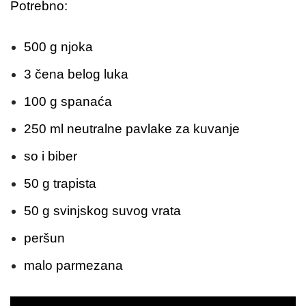
Potrebno:
500 g njoka
3 čena belog luka
100 g spanaća
250 ml neutralne pavlake za kuvanje
so i biber
50 g trapista
50 g svinjskog suvog vrata
peršun
malo parmezana