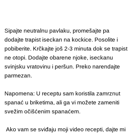
Sipajte neutralnu pavlaku, promešajte pa
dodajte trapist iseckan na kockice. Posolite i
pobiberite. Krčkajte još 2-3 minuta dok se trapist
ne otopi. Dodajte obarene njoke, iseckanu
svinjsku vratovinu i peršun. Preko narendajte
parmezan.
Napomena: U receptu sam koristila zamrznut
spanać u briketima, ali ga vi možete zameniti
svežim očišćenim spanaćem.
Ako vam se sviđaju moji video recepti, dajte mi