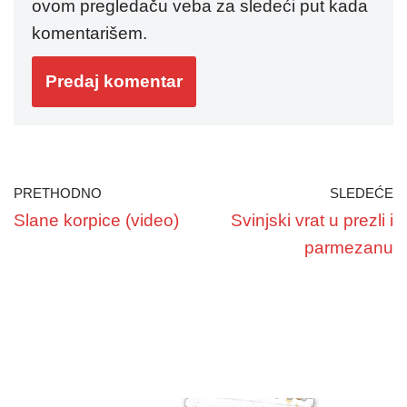
ovom pregledaču veba za sledeći put kada
komentarišem.
PRETHODNO
SLEDEĆE
Slane korpice (video)
Svinjski vrat u prezli i
parmezanu