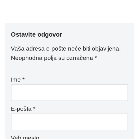
Ostavite odgovor
Vaša adresa e-pošte neće biti objavljena.
Neophodna polja su označena
*
Ime
*
E-pošta
*
Veb mesto