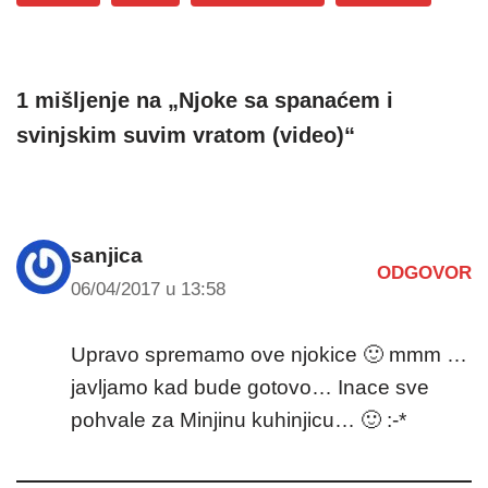
1 mišljenje na „Njoke sa spanaćem i
svinjskim suvim vratom (video)“
sanjica
ODGOVOR
06/04/2017 u 13:58
Upravo spremamo ove njokice 🙂 mmm …
javljamo kad bude gotovo… Inace sve
pohvale za Minjinu kuhinjicu… 🙂 :-*