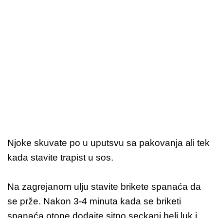
Njoke skuvate po u uputsvu sa pakovanja ali tek
kada stavite trapist u sos.
Na zagrejanom ulju stavite brikete spanaća da
se prže. Nakon 3-4 minuta kada se briketi
spanaća otope dodajte sitno seckani beli luk i