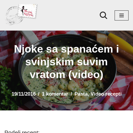
Skoči
na
sadržaj
Njoke sa spanaćem i
svinjskim suvim
vratom (video)
19/11/2016
1 komentar
Pasta
,
Video recepti
Podeli recept: