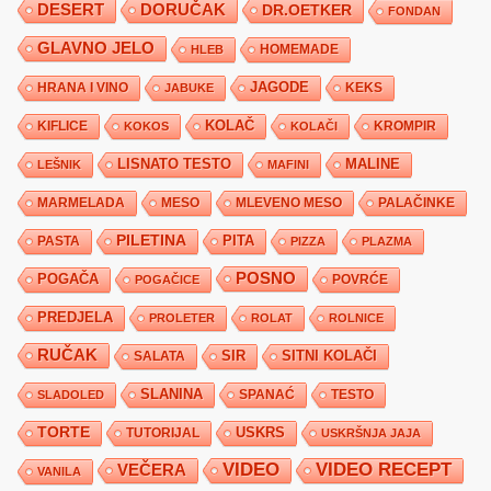
DESERT
DORUČAK
DR.OETKER
FONDAN
GLAVNO JELO
HLEB
HOMEMADE
JAGODE
HRANA I VINO
KEKS
JABUKE
KIFLICE
KOLAČ
KROMPIR
KOKOS
KOLAČI
LISNATO TESTO
MALINE
LEŠNIK
MAFINI
MARMELADA
MESO
MLEVENO MESO
PALAČINKE
PILETINA
PITA
PASTA
PIZZA
PLAZMA
POSNO
POGAČA
POVRĆE
POGAČICE
PREDJELA
PROLETER
ROLAT
ROLNICE
RUČAK
SIR
SITNI KOLAČI
SALATA
SLANINA
SPANAĆ
TESTO
SLADOLED
TORTE
USKRS
TUTORIJAL
USKRŠNJA JAJA
VIDEO
VIDEO RECEPT
VEČERA
VANILA