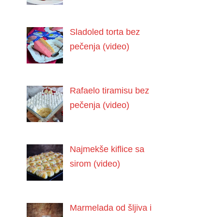
Sladoled torta bez
pečenja (video)
Rafaelo tiramisu bez
pečenja (video)
Najmekše kiflice sa
sirom (video)
Marmelada od šljiva i