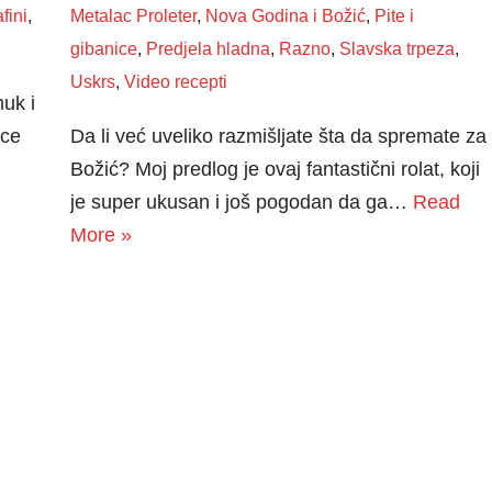
fini
,
Metalac Proleter
,
Nova Godina i Božić
,
Pite i
gibanice
,
Predjela hladna
,
Razno
,
Slavska trpeza
,
Uskrs
,
Video recepti
uk i
ice
Da li već uveliko razmišljate šta da spremate za
Božić? Moj predlog je ovaj fantastični rolat, koji
je super ukusan i još pogodan da ga…
Read
More »