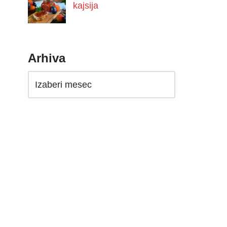
kajsija
Arhiva