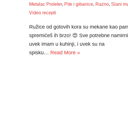
Metalac Proleter
,
Pite i gibanice
,
Razno
,
Slani ma
Video recepti
Ružice od gotovih kora su mekane kao pam
spremićeš ih brzo! 😍 Sve potrebne namirn
uvek imam u kuhinji, i uvek su na
spisku…
Read More »