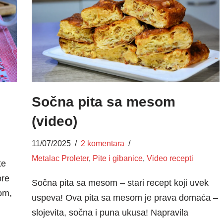
Sočna pita sa mesom
(video)
11/07/2025
2 komentara
Metalac Proleter
,
Pite i gibanice
,
Video recepti
te
ore
Sočna pita sa mesom – stari recept koji uvek
om,
uspeva! Ova pita sa mesom je prava domaća –
slojevita, sočna i puna ukusa! Napravila