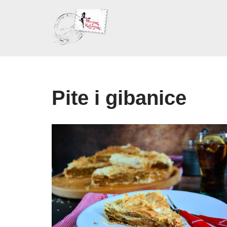
Skoči
na
sadržaj
Pite i gibanice