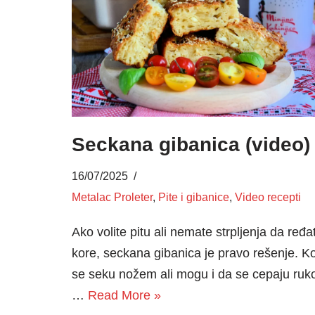
Seckana gibanica (video)
16/07/2025
Metalac Proleter
,
Pite i gibanice
,
Video recepti
Ako volite pitu ali nemate strpljenja da ređa
kore, seckana gibanica je pravo rešenje. K
se seku nožem ali mogu i da se cepaju ruk
…
Read More »