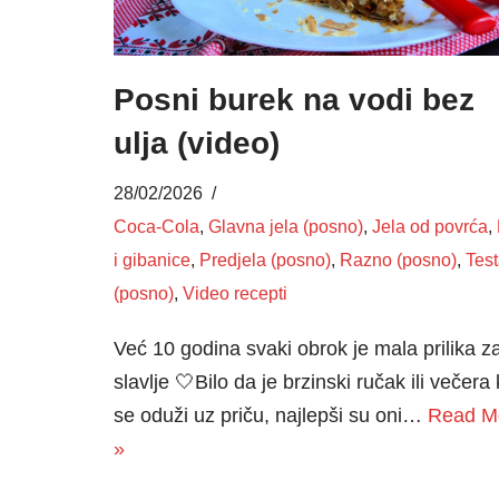
Posni burek na vodi bez
ulja (video)
28/02/2026
Coca-Cola
,
Glavna jela (posno)
,
Jela od povrća
,
i gibanice
,
Predjela (posno)
,
Razno (posno)
,
Tes
(posno)
,
Video recepti
Već 10 godina svaki obrok je mala prilika z
slavlje 🤍Bilo da je brzinski ručak ili večera
se oduži uz priču, najlepši su oni…
Read M
»