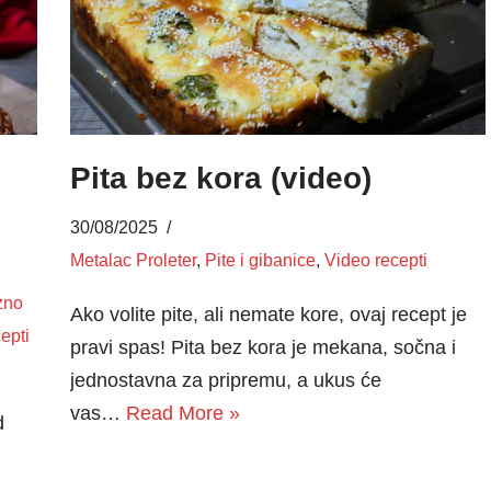
Pita bez kora (video)
30/08/2025
Metalac Proleter
,
Pite i gibanice
,
Video recepti
zno
Ako volite pite, ali nemate kore, ovaj recept je
epti
pravi spas! Pita bez kora je mekana, sočna i
jednostavna za pripremu, a ukus će
vas…
Read More »
d