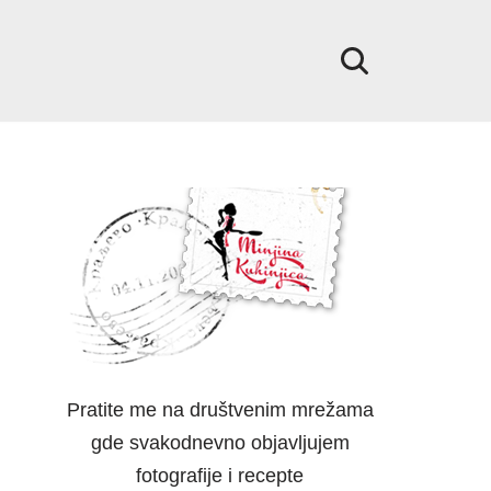
Pratite me na društvenim mrežama
gde svakodnevno objavljujem
fotografije i recepte