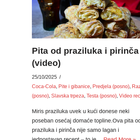
Pita od praziluka i pirinča
(video)
25/10/2025
Coca-Cola
,
Pite i gibanice
,
Predjela (posno)
,
Ra
(posno)
,
Slavska trpeza
,
Testa (posno)
,
Video rec
Miris praziluka uvek u kući donese neki
poseban osećaj domaće topline.Ova pita o
praziluka i pirinča nije samo lagan i
jednostavan recept – to je…
Read More »