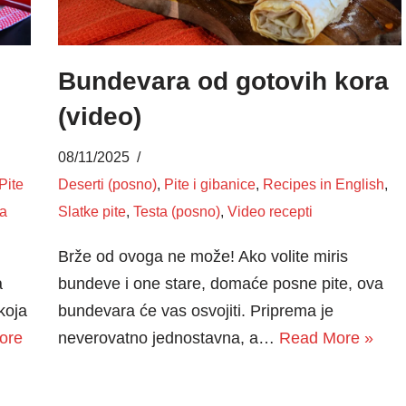
Bundevara od gotovih kora
(video)
08/11/2025
Pite
Deserti (posno)
,
Pite i gibanice
,
Recipes in English
,
ta
Slatke pite
,
Testa (posno)
,
Video recepti
Brže od ovoga ne može! Ako volite miris
a
bundeve i one stare, domaće posne pite, ova
 koja
bundevara će vas osvojiti. Priprema je
ore
neverovatno jednostavna, a…
Read More »