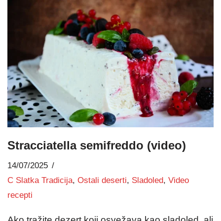
Stracciatella semifreddo (video)
14/07/2025
C Slatka Tradicija
,
Ostali deserti
,
Sladoled
,
Video
recepti
Ako tražite dezert koji osvežava kao sladoled, ali