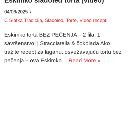
Eskimko sladoled torta (video)
04/06/2025
C Slatka Tradicija
,
Sladoled
,
Torte
,
Video recepti
Eskimko torta BEZ PEČENJA – 2 fila, 1
savršenstvo! | Stracciatella & čokolada Ako
tražite recept za laganu, osvežavajuću tortu bez
pečenja – ova Eskimko…
Read More »