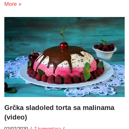
More »
Grčka sladoled torta sa malinama
(video)
02/07/2020
7 komentara