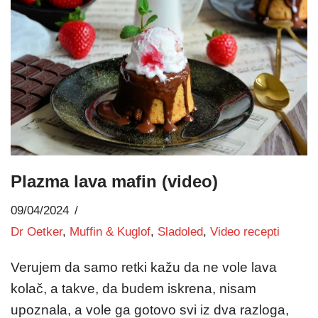
Plazma lava mafin (video)
09/04/2024
Dr Oetker
,
Muffin & Kuglof
,
Sladoled
,
Video recepti
Verujem da samo retki kažu da ne vole lava
kolač, a takve, da budem iskrena, nisam
upoznala, a vole ga gotovo svi iz dva razloga,