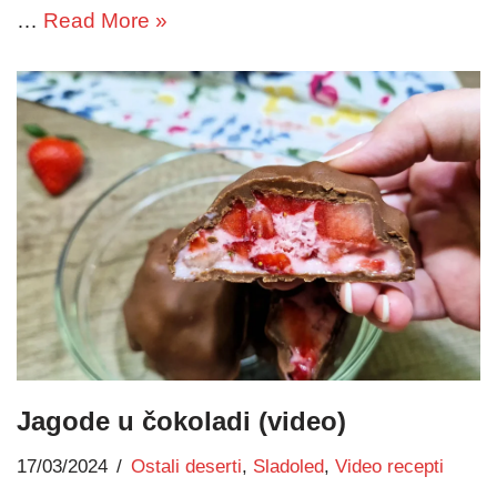
…
Read More »
Jagode u čokoladi (video)
17/03/2024
Ostali deserti
,
Sladoled
,
Video recepti