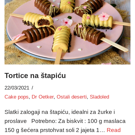
Tortice na štapiću
22/03/2021
Cake pops
,
Dr Oetker
,
Ostali deserti
,
Sladoled
Slatki zalogaji na štapiću, idealni za žurke i
proslave Potrebno: Za biskvit : 100 g maslaca
150 g šećera prstohvat soli 2 jajeta 1…
Read