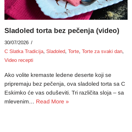
Sladoled torta bez pečenja (video)
30/07/2026
C Slatka Tradicija
,
Sladoled
,
Torte
,
Torte za svaki dan
,
Video recepti
Ako volite kremaste ledene deserte koji se
pripremaju bez pečenja, ova sladoled torta sa C
Eskimko će vas oduševiti. Tri različita sloja – sa
mlevenim…
Read More »