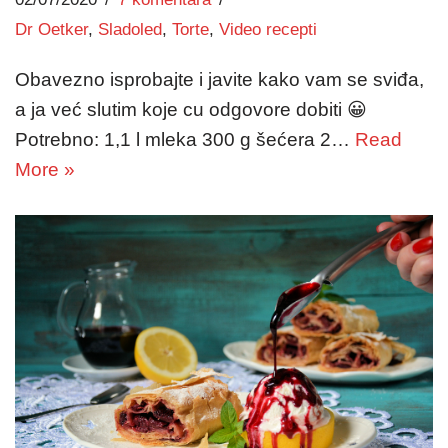
Dr Oetker
,
Sladoled
,
Torte
,
Video recepti
Obavezno isprobajte i javite kako vam se sviđa,
a ja već slutim koje cu odgovore dobiti 😀
Potrebno: 1,1 l mleka 300 g šećera 2…
Read
More »