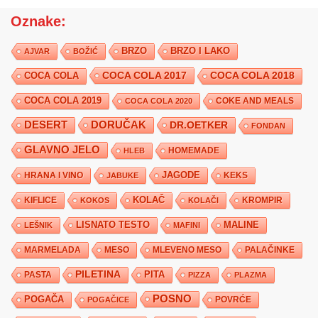
Oznake:
BRZO
BRZO I LAKO
AJVAR
BOŽIĆ
COCA COLA 2017
COCA COLA
COCA COLA 2018
COCA COLA 2019
COKE AND MEALS
COCA COLA 2020
DESERT
DORUČAK
DR.OETKER
FONDAN
GLAVNO JELO
HLEB
HOMEMADE
JAGODE
HRANA I VINO
KEKS
JABUKE
KIFLICE
KOLAČ
KROMPIR
KOKOS
KOLAČI
LISNATO TESTO
MALINE
LEŠNIK
MAFINI
MARMELADA
MESO
MLEVENO MESO
PALAČINKE
PILETINA
PITA
PASTA
PIZZA
PLAZMA
POSNO
POGAČA
POVRĆE
POGAČICE