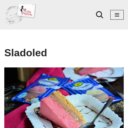
Skoči
na
sadržaj
Sladoled