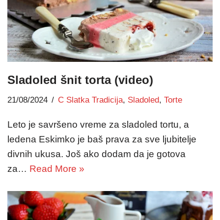
Sladoled šnit torta (video)
21/08/2024
C Slatka Tradicija
,
Sladoled
,
Torte
Leto je savršeno vreme za sladoled tortu, a
ledena Eskimko je baš prava za sve ljubitelje
divnih ukusa. Još ako dodam da je gotova
za…
Read More »