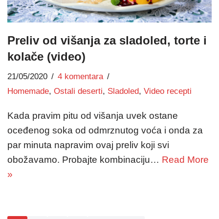
Preliv od višanja za sladoled, torte i
kolače (video)
21/05/2020
4 komentara
Homemade
,
Ostali deserti
,
Sladoled
,
Video recepti
Kada pravim pitu od višanja uvek ostane
oceđenog soka od odmrznutog voća i onda za
par minuta napravim ovaj preliv koji svi
obožavamo. Probajte kombinaciju…
Read More
»