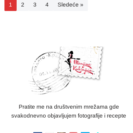
1
2
3
4
Sledeće »
Pratite me na društvenim mrežama gde
svakodnevno objavljujem fotografije i recepte