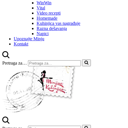
WinWin
Vital
Video recepti
Homemade
Kuhinjica vas nagrađuje
Razna dešavanja
Napici
Upoznajte Minju
Kontakt
Pretraga za…