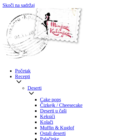
Skoči na sadržaj
Početak
Recepti
Deserti
Cake pops
Čizkejk / Cheesecake
Deserti u čaši
Keksići
Kolači
Muffin & Kuglof
Ostali deserti
Palačinke