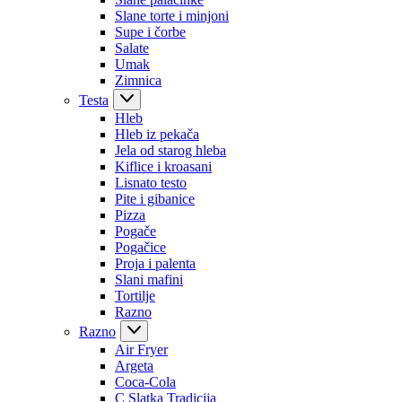
Slane torte i minjoni
Supe i čorbe
Salate
Umak
Zimnica
Testa
Hleb
Hleb iz pekača
Jela od starog hleba
Kiflice i kroasani
Lisnato testo
Pite i gibanice
Pizza
Pogače
Pogačice
Proja i palenta
Slani mafini
Tortilje
Razno
Razno
Air Fryer
Argeta
Coca-Cola
C Slatka Tradicija