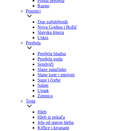
Posna predjela
Razno
Praznici
Dan zaljubljenih
Nova Godina i Božić
Slavska trpeza
Uskrs
Predjela
Predjela hladna
Predjela topla
Sendviči
Slane palačinke
Slane torte i minjoni
Supe i čorbe
Salate
Umak
Zimnica
Testa
Hleb
Hleb iz pekača
Jela od starog hleba
Kiflice i kroasani