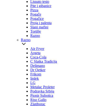
Lisnato testo
Pite i gibanice
Pizza
Pogače
Pogačice
Proja i palenta
Slani mafini
Tortilje
Razno
Razno
Air Fryer
Argeta
Coca-Cola
C Slatka Tradicija
Delimano
Dr Oetker
Frikom
Imlek
LG
Metalac Proleter
Podravka Srbija
Pionir Subotica
Riso Gallo
Zlatiborac