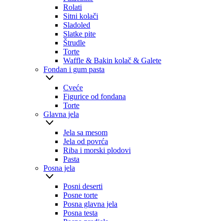
Rolati
Sitni kolači
Sladoled
Slatke pite
Štrudle
Torte
Waffle & Bakin kolač & Galete
Fondan i gum pasta
Cveće
Figurice od fondana
Torte
Glavna jela
Jela sa mesom
Jela od povrća
Riba i morski plodovi
Pasta
Posna jela
Posni deserti
Posne torte
Posna glavna jela
Posna testa