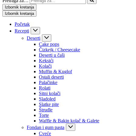
Pretraga za…
Izbornik kretanja
Izbornik kretanja
Početak
Recepti
Deserti
Cake pops
Čizkejk / Cheesecake
Deserti u čaši
Keksići
Kolači
Muffin & Kuglof
Ostali deserti
Palačinke
Rolati
Sitni kolači
Sladoled
Slatke pite
Štrudle
Torte
Waffle & Bakin kolač & Galete
Fondan i gum pasta
Cveće