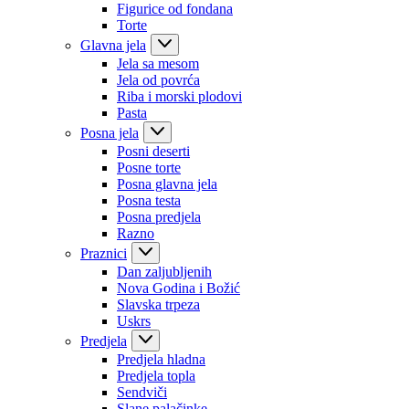
Figurice od fondana
Torte
Glavna jela
Jela sa mesom
Jela od povrća
Riba i morski plodovi
Pasta
Posna jela
Posni deserti
Posne torte
Posna glavna jela
Posna testa
Posna predjela
Razno
Praznici
Dan zaljubljenih
Nova Godina i Božić
Slavska trpeza
Uskrs
Predjela
Predjela hladna
Predjela topla
Sendviči
Slane palačinke