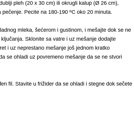
 dublji pleh (20 x 30 cm) ili okrugli kalup (Ø 26 cm),
a
pečenje. Pecite na 180-190 ºC oko 20 minuta.
hladnog mleka, šećerom i gustinom, i mešajte dok se ne
ključanja. Sklonite sa vatre i uz mešanje dodajte
oret i uz neprestano mešanje još jednom kratko
 da se ohladi uz povremeno mešanje da se ne stvori
 fil. Stavite u frižider da se ohladi i stegne dok sečete