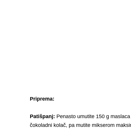
Priprema:
Patišpanj:
Penasto umutite 150 g maslaca s
čokoladni
kolač, pa mutite mikserom maks