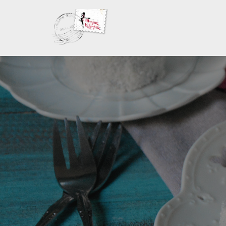
Skoči
na
sadržaj