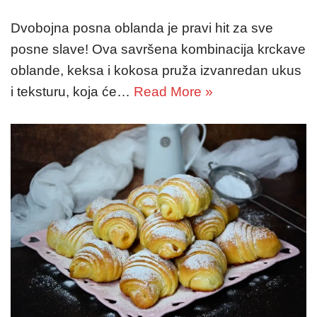
Dvobojna posna oblanda je pravi hit za sve
posne slave! Ova savršena kombinacija krckave
oblande, keksa i kokosa pruža izvanredan ukus
i teksturu, koja će…
Read More »