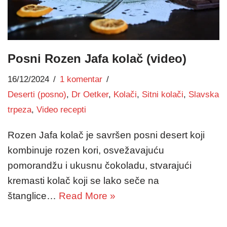
Posni Rozen Jafa kolač (video)
16/12/2024
1 komentar
Deserti (posno)
,
Dr Oetker
,
Kolači
,
Sitni kolači
,
Slavska
trpeza
,
Video recepti
Rozen Jafa kolač je savršen posni desert koji
kombinuje rozen kori, osvežavajuću
pomorandžu i ukusnu čokoladu, stvarajući
kremasti kolač koji se lako seče na
štanglice…
Read More »