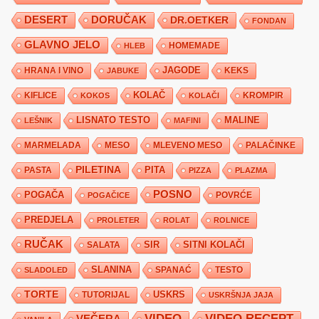
DESERT
DORUČAK
DR.OETKER
FONDAN
GLAVNO JELO
HLEB
HOMEMADE
JAGODE
HRANA I VINO
KEKS
JABUKE
KIFLICE
KOLAČ
KROMPIR
KOKOS
KOLAČI
LISNATO TESTO
MALINE
LEŠNIK
MAFINI
MARMELADA
MESO
MLEVENO MESO
PALAČINKE
PILETINA
PITA
PASTA
PIZZA
PLAZMA
POSNO
POGAČA
POVRĆE
POGAČICE
PREDJELA
PROLETER
ROLAT
ROLNICE
RUČAK
SIR
SITNI KOLAČI
SALATA
SLANINA
SPANAĆ
TESTO
SLADOLED
TORTE
USKRS
TUTORIJAL
USKRŠNJA JAJA
VIDEO
VIDEO RECEPT
VEČERA