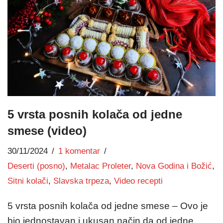
5 vrsta posnih kolača od jedne
smese (video)
30/11/2024
1 komentar
Deserti (posno)
,
Metalac Proleter
,
Nova Godina i Božić
,
Sitni kolači
,
Slavska trpeza
,
Video recepti
5 vrsta posnih kolača od jedne smese – Ovo je
bio jednostavan i ukusan način da od jedne