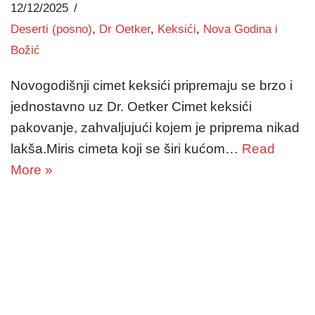
12/12/2025
Deserti (posno)
,
Dr Oetker
,
Keksići
,
Nova Godina i
Božić
Novogodišnji cimet keksići pripremaju se brzo i
jednostavno uz Dr. Oetker Cimet keksići
pakovanje, zahvaljujući kojem je priprema nikad
lakša.Miris cimeta koji se širi kućom…
Read
More »