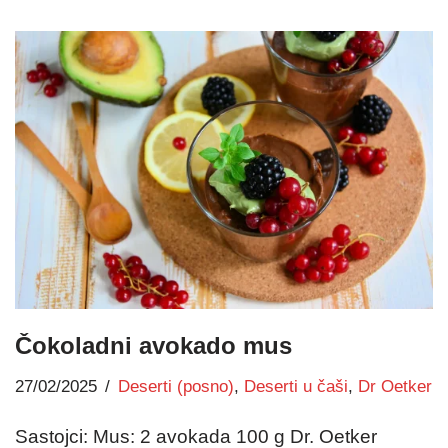
Čokoladni avokado mus
27/02/2025
Deserti (posno)
,
Deserti u čaši
,
Dr Oetker
Sastojci: Mus: 2 avokada 100 g Dr. Oetker