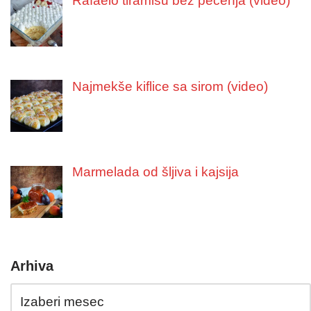
Rafaelo tiramisu bez pečenja (video)
Najmekše kiflice sa sirom (video)
Marmelada od šljiva i kajsija
Arhiva