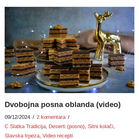
Dvobojna posna oblanda (video)
09/12/2024
2 komentara
C Slatka Tradicija
,
Deserti (posno)
,
Sitni kolači
,
Slavska trpeza
,
Video recepti