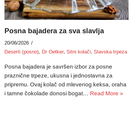
Posna bajadera za sva slavlja
20/06/2026
Deserti (posno)
,
Dr Oetker
,
Sitni kolači
,
Slavska trpeza
Posna bajadera je savršen izbor za posne
praznične trpeze, ukusna i jednostavna za
pripremu. Ovaj kolač od mlevenog keksa, oraha
i tamne čokolade donosi bogat…
Read More »