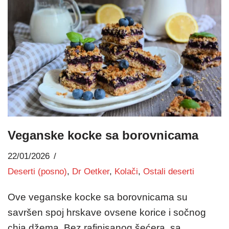
Veganske kocke sa borovnicama
22/01/2026
Deserti (posno)
,
Dr Oetker
,
Kolači
,
Ostali deserti
Ove veganske kocke sa borovnicama su
savršen spoj hrskave ovsene korice i sočnog
chia džema. Bez rafinisanog šećera, sa