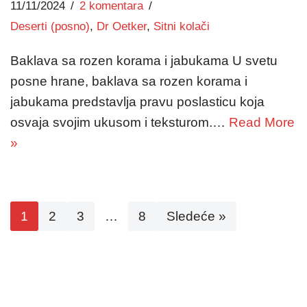
11/11/2024
2 komentara
Deserti (posno)
,
Dr Oetker
,
Sitni kolači
Baklava sa rozen korama i jabukama U svetu
posne hrane, baklava sa rozen korama i
jabukama predstavlja pravu poslasticu koja
osvaja svojim ukusom i teksturom.…
Read More
»
1
2
3
…
8
Sledeće »