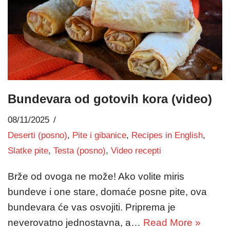
Bundevara od gotovih kora (video)
08/11/2025
Deserti (posno)
,
Pite i gibanice
,
Recipes in English
,
Slatke pite
,
Testa (posno)
,
Video recepti
Brže od ovoga ne može! Ako volite miris
bundeve i one stare, domaće posne pite, ova
bundevara će vas osvojiti. Priprema je
neverovatno jednostavna, a…
Read More »