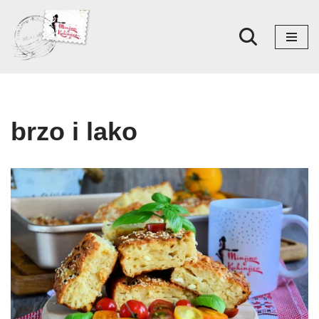
Skoči
na
sadržaj
brzo i lako