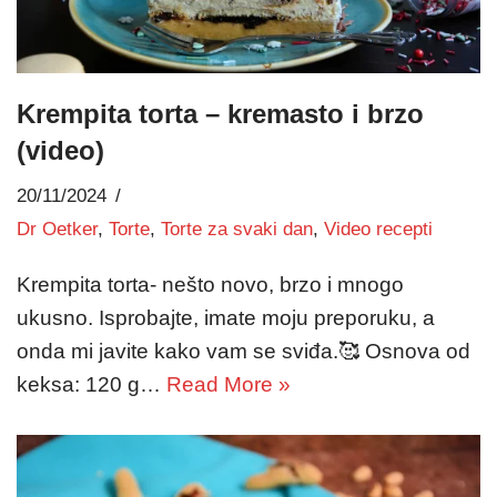
Krempita torta – kremasto i brzo
(video)
20/11/2024
Dr Oetker
,
Torte
,
Torte za svaki dan
,
Video recepti
Krempita torta- nešto novo, brzo i mnogo
ukusno. Isprobajte, imate moju preporuku, a
onda mi javite kako vam se sviđa.🥰 Osnova od
keksa: 120 g…
Read More »