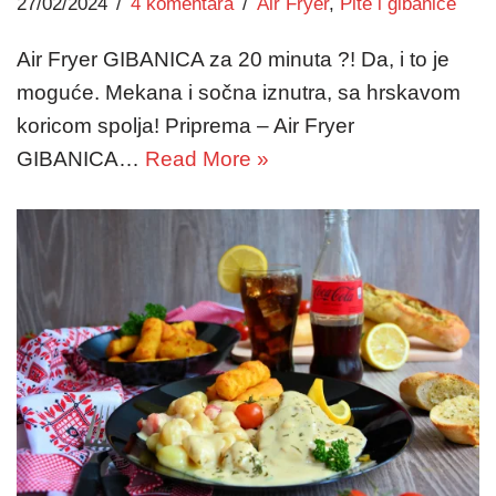
27/02/2024
4 komentara
Air Fryer
,
Pite i gibanice
Air Fryer GIBANICA za 20 minuta ?! Da, i to je
moguće. Mekana i sočna iznutra, sa hrskavom
koricom spolja! Priprema – Air Fryer
GIBANICA…
Read More »