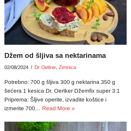
Džem od šljiva sa nektarinama
02/08/2024
Dr Oetker
,
Zimnica
Potrebno: 700 g šljiva 300 g nektarina 350 g
šećera 1 kesica Dr. Oertker Džemfix super 3:1
Priprema: Šljive operite, izvadite koštice i
izmerite 700…
Read More »