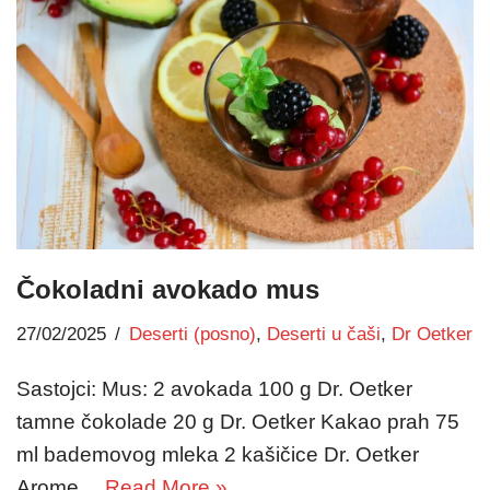
Čokoladni avokado mus
27/02/2025
Deserti (posno)
,
Deserti u čaši
,
Dr Oetker
Sastojci: Mus: 2 avokada 100 g Dr. Oetker
tamne čokolade 20 g Dr. Oetker Kakao prah 75
ml bademovog mleka 2 kašičice Dr. Oetker
Arome…
Read More »