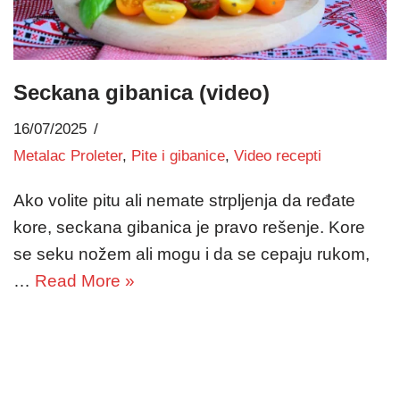
Seckana gibanica (video)
16/07/2025
Metalac Proleter
,
Pite i gibanice
,
Video recepti
Ako volite pitu ali nemate strpljenja da ređate
kore, seckana gibanica je pravo rešenje. Kore
se seku nožem ali mogu i da se cepaju rukom,
…
Read More »