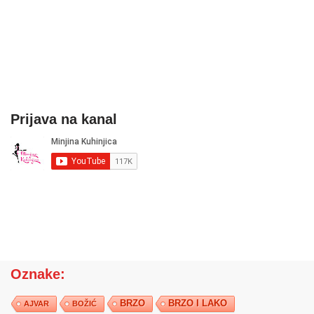
Prijava na kanal
Oznake:
BRZO
BRZO I LAKO
AJVAR
BOŽIĆ