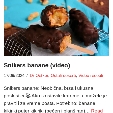
Snikers banane (video)
17/09/2024
Dr Oetker
,
Ostali deserti
,
Video recepti
Snikers banane: Neobična, brza i ukusna
poslastica🥰 Ako izostavite karamelu, možete je
praviti i za vreme posta. Potrebno: banane
kikiriki puter kikiriki (pečen i blanširan)…
Read