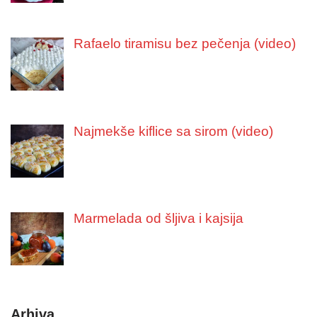
Rafaelo tiramisu bez pečenja (video)
Najmekše kiflice sa sirom (video)
Marmelada od šljiva i kajsija
Arhiva