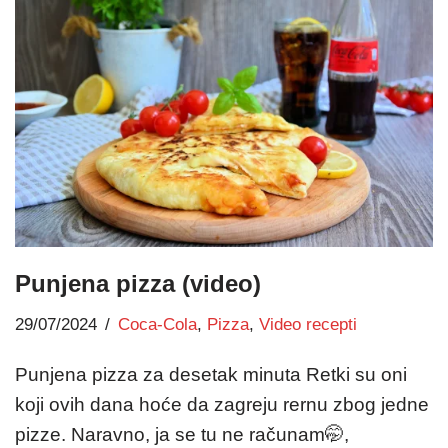
Punjena pizza (video)
29/07/2024
Coca-Cola
,
Pizza
,
Video recepti
Punjena pizza za desetak minuta Retki su oni
koji ovih dana hoće da zagreju rernu zbog jedne
pizze. Naravno, ja se tu ne računam🤭,