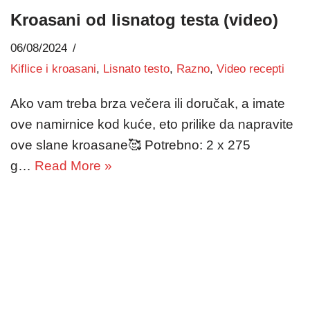
Kroasani od lisnatog testa (video)
06/08/2024
Kiflice i kroasani
,
Lisnato testo
,
Razno
,
Video recepti
Ako vam treba brza večera ili doručak, a imate
ove namirnice kod kuće, eto prilike da napravite
ove slane kroasane🥰 Potrebno: 2 x 275
g…
Read More »