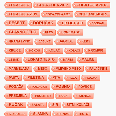
COCA COLA 2017
COCA COLA
COCA COLA 2018
COCA COLA 2019
COKE AND MEALS
COCA COLA 2020
DESERT
DORUČAK
DR.OETKER
FONDAN
GLAVNO JELO
HLEB
HOMEMADE
JAGODE
HRANA I VINO
KEKS
JABUKE
KIFLICE
KOLAČ
KROMPIR
KOKOS
KOLAČI
LISNATO TESTO
MALINE
LEŠNIK
MAFINI
MARMELADA
MESO
MLEVENO MESO
PALAČINKE
PILETINA
PITA
PASTA
PIZZA
PLAZMA
POSNO
POGAČA
POVRĆE
POGAČICE
PREDJELA
PROLETER
ROLAT
ROLNICE
RUČAK
SIR
SITNI KOLAČI
SALATA
SLANINA
SPANAĆ
TESTO
SLADOLED