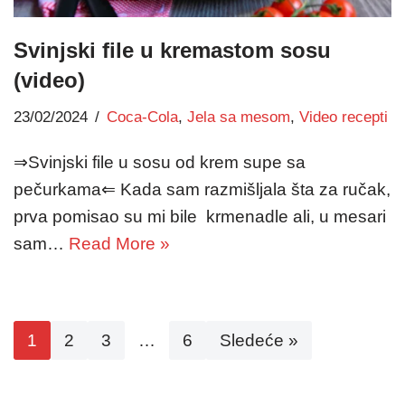
Svinjski file u kremastom sosu
(video)
23/02/2024
Coca-Cola
,
Jela sa mesom
,
Video recepti
⇒Svinjski file u sosu od krem supe sa
pečurkama⇐ Kada sam razmišljala šta za ručak,
prva pomisao su mi bile krmenadle ali, u mesari
sam…
Read More »
1
2
3
…
6
Sledeće »