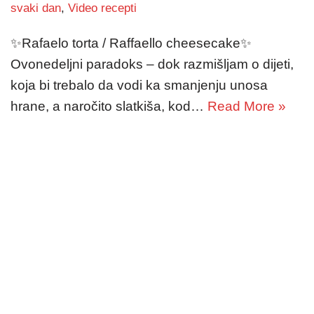
svaki dan
,
Video recepti
✨Rafaelo torta / Raffaello cheesecake✨
Ovonedeljni paradoks – dok razmišljam o dijeti,
koja bi trebalo da vodi ka smanjenju unosa
hrane, a naročito slatkiša, kod…
Read More »