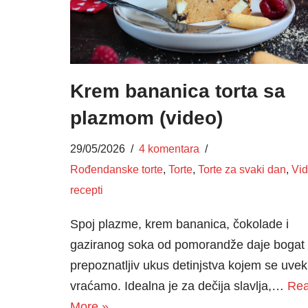
Krem bananica torta sa
plazmom (video)
29/05/2026
4 komentara
Rođendanske torte
,
Torte
,
Torte za svaki dan
,
Vi
recepti
Spoj plazme, krem bananica, čokolade i
gaziranog soka od pomorandže daje bogat 
prepoznatljiv ukus detinjstva kojem se uvek
vraćamo. Idealna je za dečija slavlja,…
Re
More »