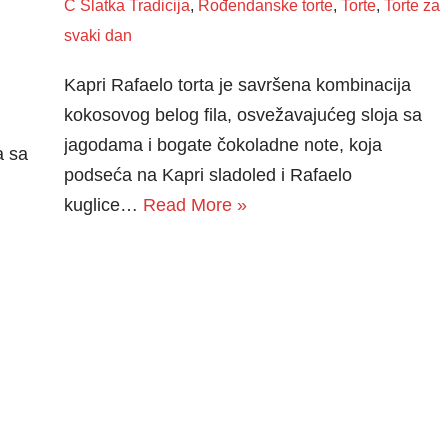
C Slatka Tradicija
,
Rođendanske torte
,
Torte
,
Torte za
svaki dan
Kapri Rafaelo torta je savršena kombinacija
kokosovog belog fila, osvežavajućeg sloja sa
jagodama i bogate čokoladne note, koja
a sa
podseća na Kapri sladoled i Rafaelo
kuglice…
Read More »