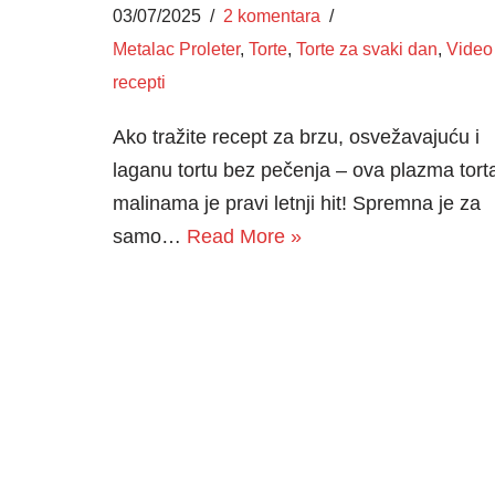
03/07/2025
2 komentara
Metalac Proleter
,
Torte
,
Torte za svaki dan
,
Video
recepti
Ako tražite recept za brzu, osvežavajuću i
laganu tortu bez pečenja – ova plazma tort
malinama je pravi letnji hit! Spremna je za
samo…
Read More »