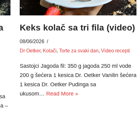
a
Keks kolač sa tri fila (video)
08/06/2026
Dr Oetker
,
Kolači
,
Torte za svaki dan
,
Video recepti
Sastojci Jagoda fil: 350 g jagoda 250 ml vode
200 g šećera 1 kesica Dr. Oetker Vanilin šećera
1 kesica Dr. Oetker Pudinga sa
ukusom…
Read More »
 sa
ja –