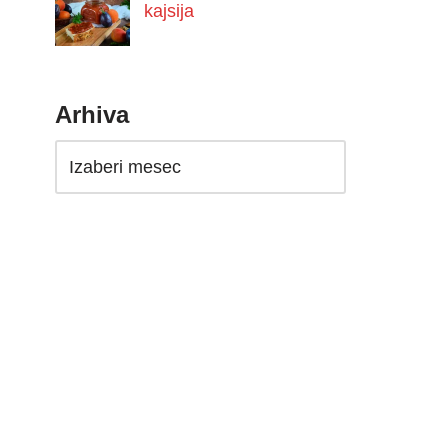
kajsija
Arhiva