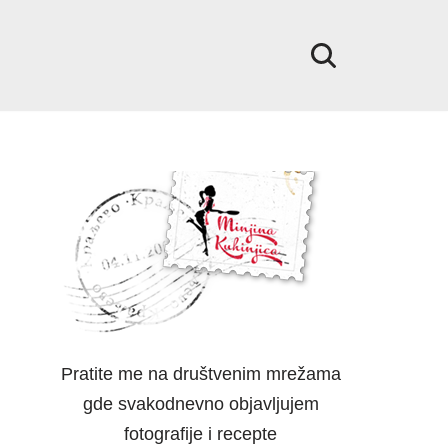
Pratite me na društvenim mrežama
gde svakodnevno objavljujem
fotografije i recepte