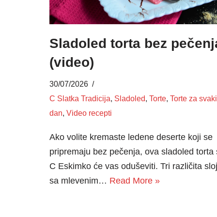
Sladoled torta bez pečenj
(video)
30/07/2026
C Slatka Tradicija
,
Sladoled
,
Torte
,
Torte za svaki
dan
,
Video recepti
Ako volite kremaste ledene deserte koji se
pripremaju bez pečenja, ova sladoled torta
C Eskimko će vas oduševiti. Tri različita slo
sa mlevenim…
Read More »