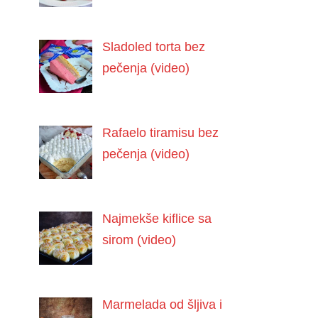
Sladoled torta bez
pečenja (video)
Rafaelo tiramisu bez
pečenja (video)
Najmekše kiflice sa
sirom (video)
Marmelada od šljiva i