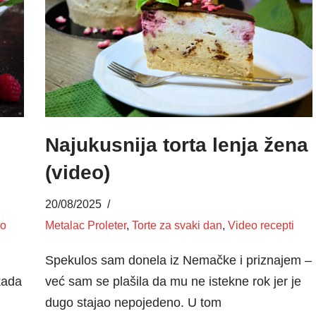
Najukusnija torta lenja žena
(video)
20/08/2025
eo
Metalac Proleter
,
Torte za svaki dan
,
Video recepti
Spekulos sam donela iz Nemačke i priznajem –
kada
već sam se plašila da mu ne istekne rok jer je
dugo stajao nepojedeno. U tom