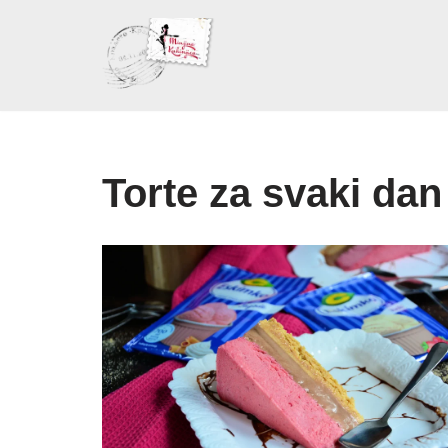
Skoči
na
sadržaj
Torte za svaki dan