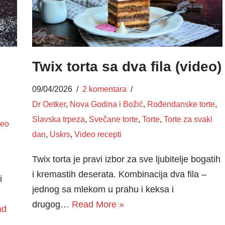
Twix torta sa dva fila (video)
09/04/2026
2 komentara
Dr Oetker
,
Nova Godina i Božić
,
Rođendanske torte
,
Slavska trpeza
,
Svečane torte
,
Torte
,
Torte za svaki
deo
dan
,
Uskrs
,
Video recepti
Twix torta je pravi izbor za sve ljubitelje bogatih
i kremastih deserata. Kombinacija dva fila –
i
jednog sa mlekom u prahu i keksa i
drugog…
Read More »
ad