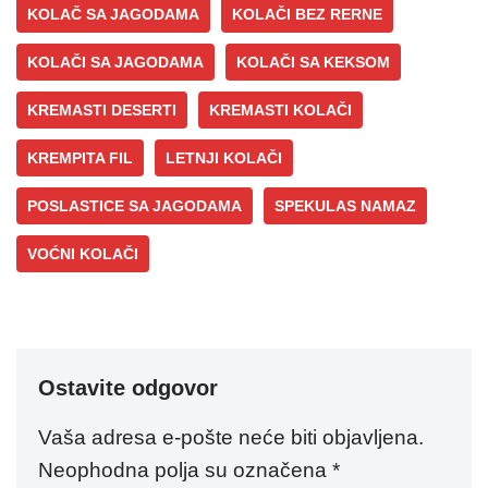
KOLAČ SA JAGODAMA
KOLAČI BEZ RERNE
KOLAČI SA JAGODAMA
KOLAČI SA KEKSOM
KREMASTI DESERTI
KREMASTI KOLAČI
KREMPITA FIL
LETNJI KOLAČI
POSLASTICE SA JAGODAMA
SPEKULAS NAMAZ
VOĆNI KOLAČI
Ostavite odgovor
Vaša adresa e-pošte neće biti objavljena.
Neophodna polja su označena
*