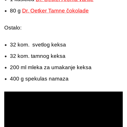
80 g
Dr. Oetker Tamne čokolade
Ostalo:
32 kom. svetlog keksa
32 kom. tamnog keksa
200 ml mleka za umakanje keksa
400 g spekulas namaza