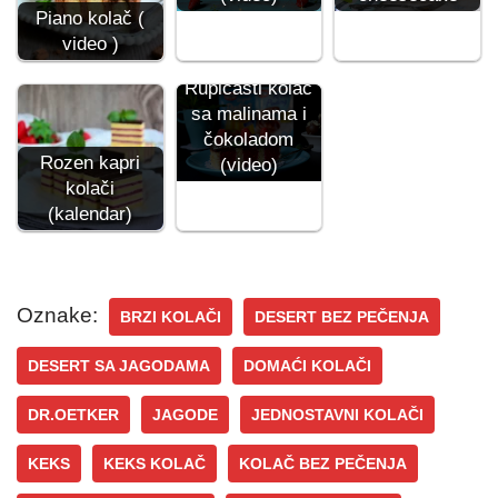
Piano kolač (
video )
Rupičasti kolač
sa malinama i
čokoladom
Rozen kapri
(video)
kolači
(kalendar)
Oznake:
BRZI KOLAČI
DESERT BEZ PEČENJA
DESERT SA JAGODAMA
DOMAĆI KOLAČI
DR.OETKER
JAGODE
JEDNOSTAVNI KOLAČI
KEKS
KEKS KOLAČ
KOLAČ BEZ PEČENJA