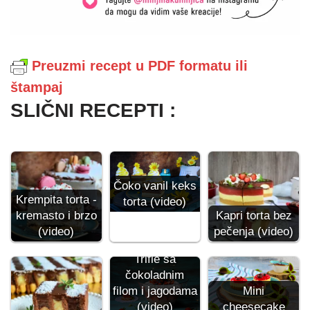
Preuzmi recept u PDF formatu ili
štampaj
SLIČNI RECEPTI :
Čoko vanil keks
Krempita torta -
torta (video)
kremasto i brzo
Kapri torta bez
(video)
pečenja (video)
Trifle sa
čokoladnim
filom i jagodama
Mini
(video)
cheesecake