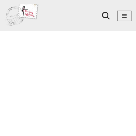
Skoči
na
sadržaj