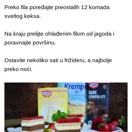
Preko fila poređajte preostalih 12 komada
svetlog keksa.
Na kraju prelijte ohlađenim filom od jagoda i
poravnajte površinu.
Ostavite nekoliko sati u frižideru, a najbolje
preko noći.