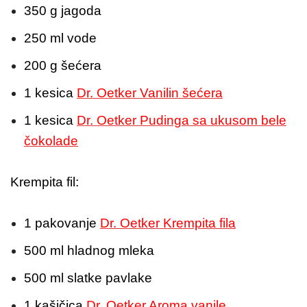
350 g jagoda
250 ml vode
200 g šećera
1 kesica
Dr. Oetker Vanilin šećera
1 kesica
Dr. Oetker Pudinga sa ukusom bele
čokolade
Krempita fil:
1 pakovanje
Dr. Oetker Krempita fila
500 ml hladnog mleka
500 ml slatke pavlake
1 kašičica
Dr. Oetker Aroma vanile