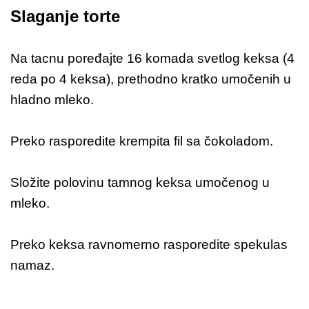
Slaganje torte
Na tacnu poređajte 16 komada svetlog keksa (4
reda po 4 keksa), prethodno kratko umočenih u
hladno mleko.
Preko rasporedite krempita fil sa čokoladom.
Složite polovinu tamnog keksa umočenog u
mleko.
Preko keksa ravnomerno rasporedite spekulas
namaz.