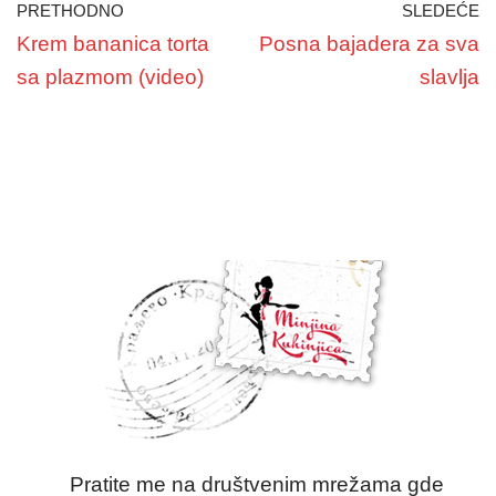
PRETHODNO
SLEDEĆE
Krem bananica torta
Posna bajadera za sva
sa plazmom (video)
slavlja
Pratite me na društvenim mrežama gde