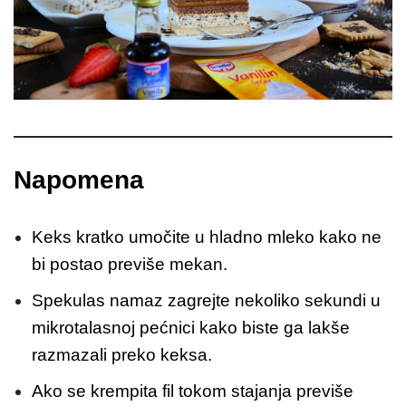
Napomena
Keks kratko umočite u hladno mleko kako ne
bi postao previše mekan.
Spekulas namaz zagrejte nekoliko sekundi u
mikrotalasnoj pećnici kako biste ga lakše
razmazali preko keksa.
Ako se krempita fil tokom stajanja previše