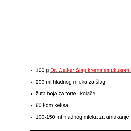
100 g
Dr. Oetker Šlag krema sa ukusom 
200 ml hladnog mleka za šlag
žuta boja za torte i kolače
80 kom keksa
100-150 ml hladnog mleka za umakanje