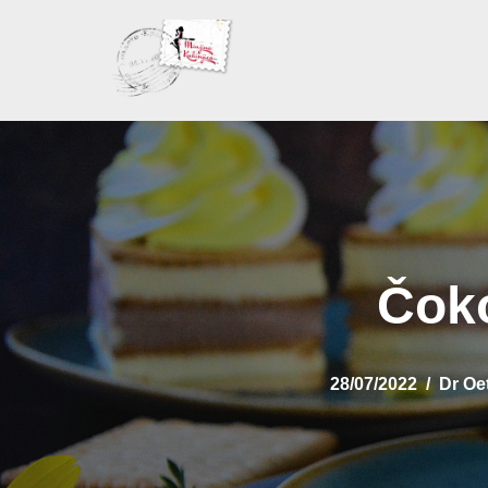
Skoči
na
sadržaj
Čoko
28/07/2022
Dr Oe