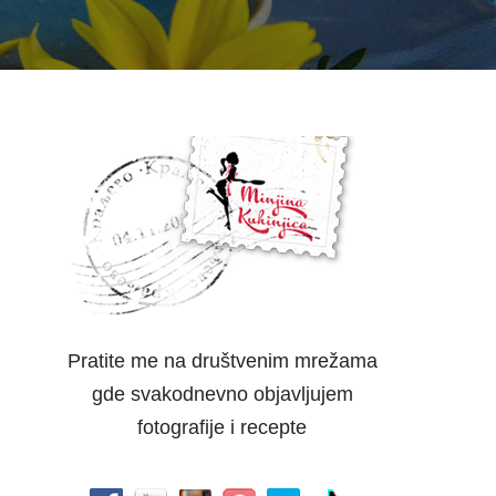
Pratite me na društvenim mrežama
gde svakodnevno objavljujem
fotografije i recepte