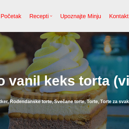
Početak
Recepti
Upoznajte Minju
Kontakt
 vanil keks torta (v
tker
,
Rođendanske torte
,
Svečane torte
,
Torte
,
Torte za svak