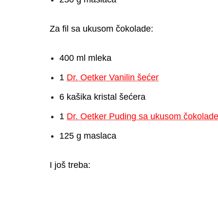
Za fil sa ukusom čokolade:
400 ml mleka
1
Dr. Oetker Vanilin šećer
6 kašika kristal šećera
1
Dr. Oetker Puding sa ukusom čokolad
125 g maslaca
I još treba: