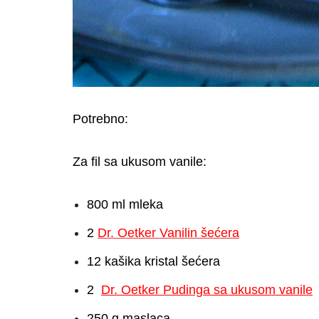
Potrebno:
Za fil sa ukusom vanile:
800 ml mleka
2
Dr. Oetker Vanilin šećera
12 kašika kristal šećera
2
Dr. Oetker Pudinga sa ukusom vanile
250 g maslaca