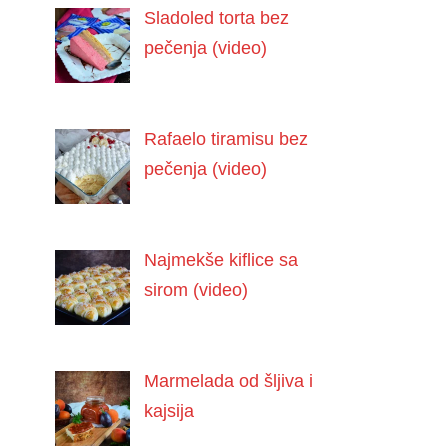
Sladoled torta bez
pečenja (video)
Rafaelo tiramisu bez
pečenja (video)
Najmekše kiflice sa
sirom (video)
Marmelada od šljiva i
kajsija