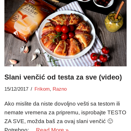
Slani venčić od testa za sve (video)
15/12/2017
Frikom
,
Razno
Ako mislite da niste dovoljno vešti sa testom ili
nemate vremena za pripremu, isprobajte TESTO
ZA SVE, možda baš za ovaj slani venčić 🙂
Potrebno:…
Read More »