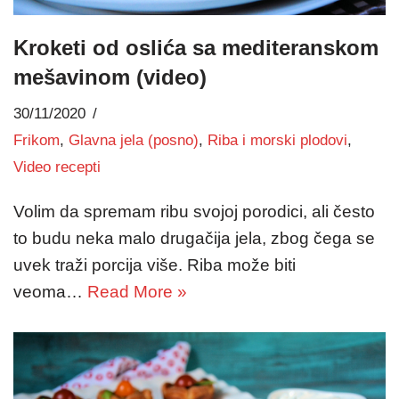
Kroketi od oslića sa mediteranskom
mešavinom (video)
30/11/2020
Frikom
,
Glavna jela (posno)
,
Riba i morski plodovi
,
Video recepti
Volim da spremam ribu svojoj porodici, ali često
to budu neka malo drugačija jela, zbog čega se
uvek traži porcija više. Riba može biti
veoma…
Read More »