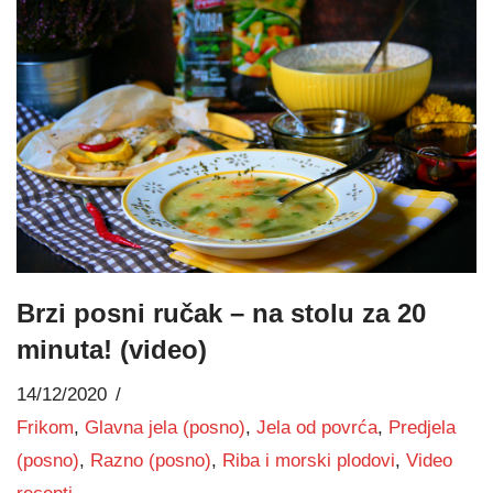
Brzi posni ručak – na stolu za 20
minuta! (video)
14/12/2020
Frikom
,
Glavna jela (posno)
,
Jela od povrća
,
Predjela
(posno)
,
Razno (posno)
,
Riba i morski plodovi
,
Video