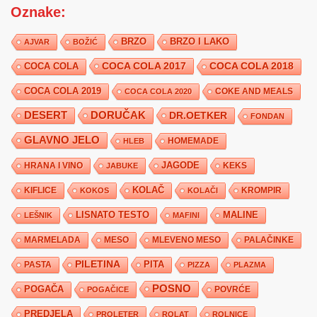
Oznake:
BRZO
BRZO I LAKO
AJVAR
BOŽIĆ
COCA COLA 2017
COCA COLA
COCA COLA 2018
COCA COLA 2019
COKE AND MEALS
COCA COLA 2020
DESERT
DORUČAK
DR.OETKER
FONDAN
GLAVNO JELO
HLEB
HOMEMADE
JAGODE
HRANA I VINO
KEKS
JABUKE
KIFLICE
KOLAČ
KROMPIR
KOKOS
KOLAČI
LISNATO TESTO
MALINE
LEŠNIK
MAFINI
MARMELADA
MESO
MLEVENO MESO
PALAČINKE
PILETINA
PITA
PASTA
PIZZA
PLAZMA
POSNO
POGAČA
POVRĆE
POGAČICE
PREDJELA
PROLETER
ROLAT
ROLNICE