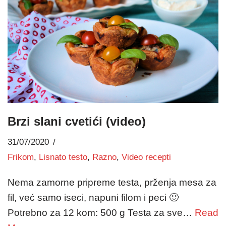
Brzi slani cvetići (video)
31/07/2020
Frikom
,
Lisnato testo
,
Razno
,
Video recepti
Nema zamorne pripreme testa, prženja mesa za
fil, već samo iseci, napuni filom i peci 🙂
Potrebno za 12 kom: 500 g Testa za sve…
Read