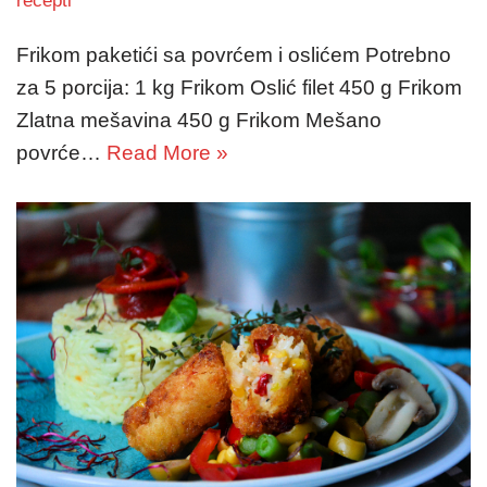
recepti
Frikom paketići sa povrćem i oslićem Potrebno
za 5 porcija: 1 kg Frikom Oslić filet 450 g Frikom
Zlatna mešavina 450 g Frikom Mešano
povrće…
Read More »