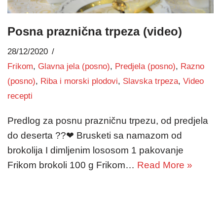
Posna praznična trpeza (video)
28/12/2020
Frikom
,
Glavna jela (posno)
,
Predjela (posno)
,
Razno
(posno)
,
Riba i morski plodovi
,
Slavska trpeza
,
Video
recepti
Predlog za posnu prazničnu trpezu, od predjela
do deserta ??❤ Brusketi sa namazom od
brokolija I dimljenim lososom 1 pakovanje
Frikom brokoli 100 g Frikom…
Read More »