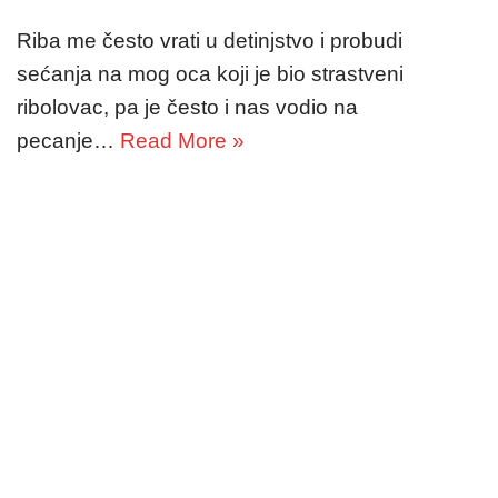
Riba me često vrati u detinjstvo i probudi
sećanja na mog oca koji je bio strastveni
ribolovac, pa je često i nas vodio na
pecanje…
Read More »