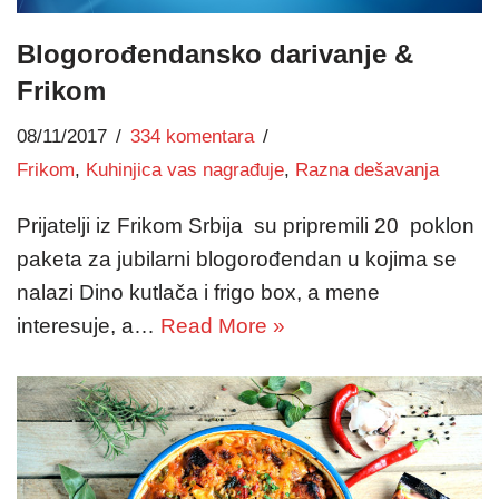
Blogorođendansko darivanje &
Frikom
08/11/2017
334 komentara
Frikom
,
Kuhinjica vas nagrađuje
,
Razna dešavanja
Prijatelji iz Frikom Srbija su pripremili 20 poklon
paketa za jubilarni blogorođendan u kojima se
nalazi Dino kutlača i frigo box, a mene
interesuje, a…
Read More »