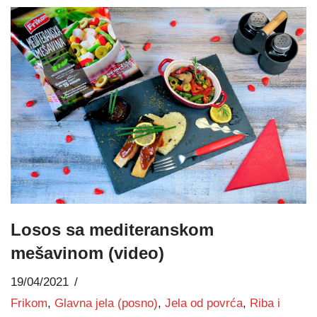
Losos sa mediteranskom
mešavinom (video)
19/04/2021
Frikom
,
Glavna jela (posno)
,
Jela od povrća
,
Riba i