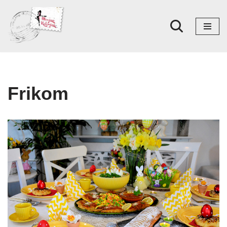
Skoči
na
sadržaj
Frikom