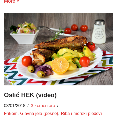
More »
Oslić HEK (video)
03/01/2018
3 komentara
Frikom
,
Glavna jela (posno)
,
Riba i morski plodovi