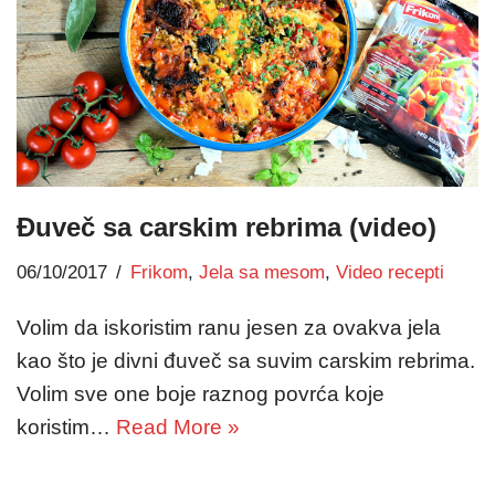
Đuveč sa carskim rebrima (video)
06/10/2017
Frikom
,
Jela sa mesom
,
Video recepti
Volim da iskoristim ranu jesen za ovakva jela
kao što je divni đuveč sa suvim carskim rebrima.
Volim sve one boje raznog povrća koje
koristim…
Read More »