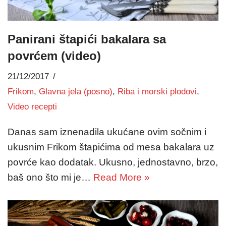
Panirani štapići bakalara sa
povrćem (video)
21/12/2017
Frikom
,
Glavna jela (posno)
,
Riba i morski plodovi
,
Video recepti
Danas sam iznenadila ukućane ovim sočnim i
ukusnim Frikom štapićima od mesa bakalara uz
povrće kao dodatak. Ukusno, jednostavno, brzo,
baš ono što mi je…
Read More »