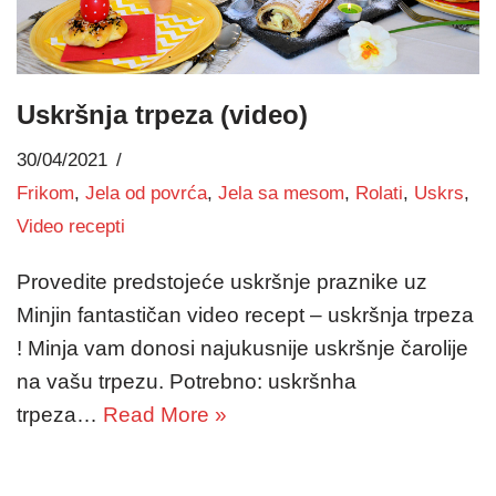
Uskršnja trpeza (video)
30/04/2021
Frikom
,
Jela od povrća
,
Jela sa mesom
,
Rolati
,
Uskrs
,
Video recepti
Provedite predstojeće uskršnje praznike uz
Minjin fantastičan video recept – uskršnja trpeza
! Minja vam donosi najukusnije uskršnje čarolije
na vašu trpezu. Potrebno: uskršnha
trpeza…
Read More »