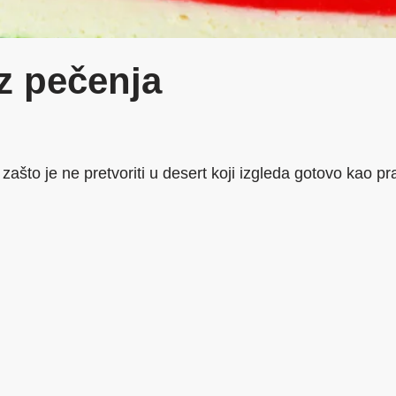
z pečenja
zašto je ne pretvoriti u desert koji izgleda gotovo kao p