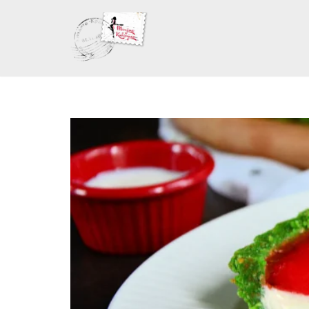
Skoči
na
sadržaj