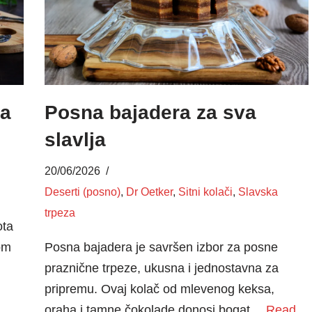
da
Posna bajadera za sva
slavlja
20/06/2026
Deserti (posno)
,
Dr Oetker
,
Sitni kolači
,
Slavska
trpeza
ota
om
Posna bajadera je savršen izbor za posne
praznične trpeze, ukusna i jednostavna za
pripremu. Ovaj kolač od mlevenog keksa,
oraha i tamne čokolade donosi bogat…
Read