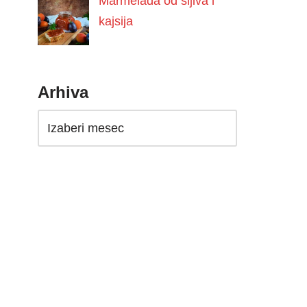
Marmelada od šljiva i
kajsija
Arhiva