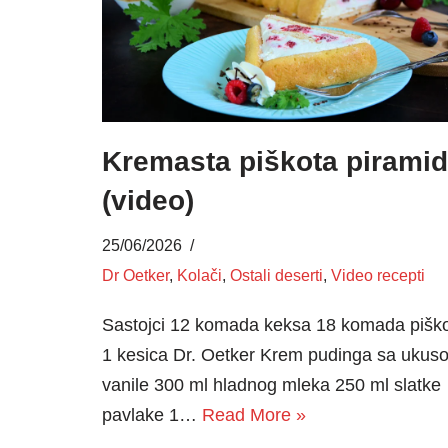
Kremasta piškota pirami
(video)
25/06/2026
Dr Oetker
,
Kolači
,
Ostali deserti
,
Video recepti
Sastojci 12 komada keksa 18 komada pišk
1 kesica Dr. Oetker Krem pudinga sa ukus
vanile 300 ml hladnog mleka 250 ml slatke
pavlake 1…
Read More »