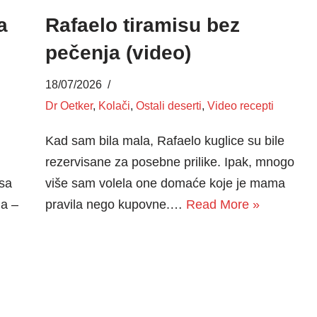
a
Rafaelo tiramisu bez
pečenja (video)
18/07/2026
Dr Oetker
,
Kolači
,
Ostali deserti
,
Video recepti
Kad sam bila mala, Rafaelo kuglice su bile
rezervisane za posebne prilike. Ipak, mnogo
 sa
više sam volela one domaće koje je mama
ja –
pravila nego kupovne.…
Read More »