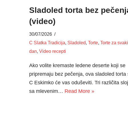
Sladoled torta bez pečenj
(video)
30/07/2026
C Slatka Tradicija
,
Sladoled
,
Torte
,
Torte za svaki
dan
,
Video recepti
Ako volite kremaste ledene deserte koji se
pripremaju bez pečenja, ova sladoled torta
C Eskimko će vas oduševiti. Tri različita slo
sa mlevenim…
Read More »