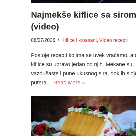
Najmekše kiflice sa siro
(video)
08/07/2026
Kiflice i kroasani
,
Video recepti
Postoje recepti kojima se uvek vraćamo, a
kiflice su upravo jedan od njih. Mekane su,
vazdušaste i pune ukusnog sira, dok ih sloj
putera…
Read More »