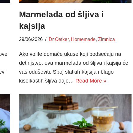
m
Marmelada od šljiva i
kajsija
29/06/2026
Dr Oetker
,
Homemade
,
Zimnica
 ove
Ako volite domaće ukuse koji podsećaju na
detinjstvo, ova marmelada od šljiva i kajsija će
evi
vas oduševiti. Spoj slatkih kajsija i blago
kiselkastih šljiva daje…
Read More »