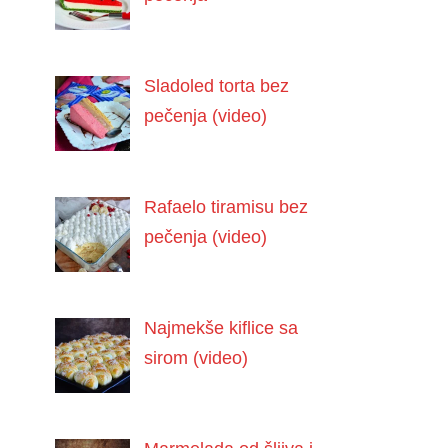
Sladoled torta bez
pečenja (video)
Rafaelo tiramisu bez
pečenja (video)
Najmekše kiflice sa
sirom (video)