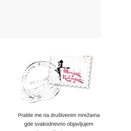
Pratite me na društvenim mrežama
gde svakodnevno objavljujem