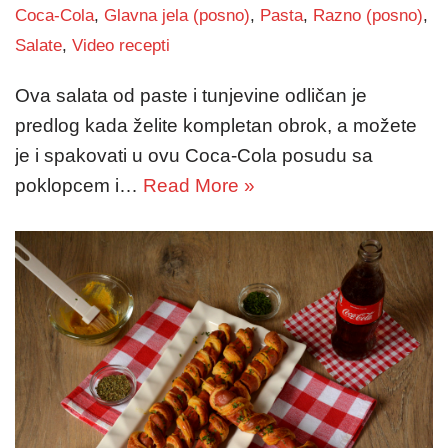
Coca-Cola
,
Glavna jela (posno)
,
Pasta
,
Razno (posno)
,
Salate
,
Video recepti
Ova salata od paste i tunjevine odličan je
predlog kada želite kompletan obrok, a možete
je i spakovati u ovu Coca-Cola posudu sa
poklopcem i…
Read More »