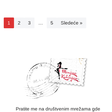
1
2
3
…
5
Sledeće »
Pratite me na društvenim mrežama gde