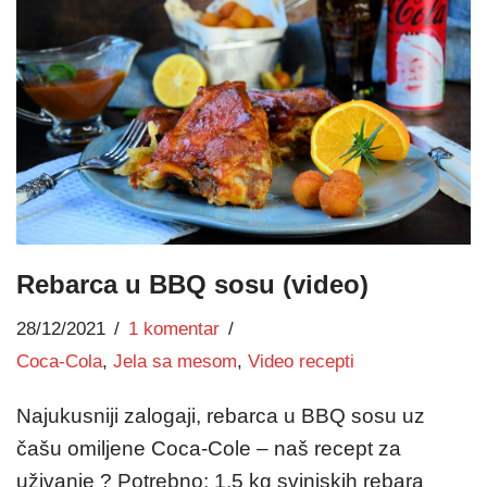
Rebarca u BBQ sosu (video)
28/12/2021
1 komentar
Coca-Cola
,
Jela sa mesom
,
Video recepti
Najukusniji zalogaji, rebarca u BBQ sosu uz
čašu omiljene Coca-Cole – naš recept za
uživanje ? Potrebno: 1.5 kg svinjskih rebara