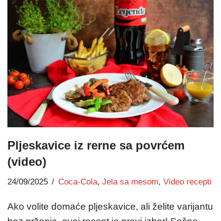
Pljeskavice iz rerne sa povrćem
(video)
24/09/2025
Coca-Cola
,
Jela sa mesom
,
Video recepti
Ako volite domaće pljeskavice, ali želite varijantu