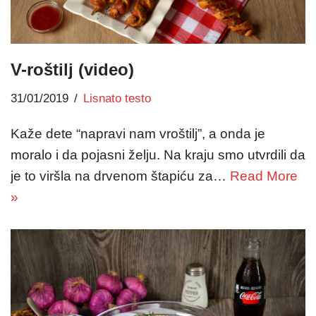
V-roštilj (video)
31/01/2019
Lisnato testo
Kaže dete “napravi nam vroštilj”, a onda je
moralo i da pojasni želju. Na kraju smo utvrdili da
je to viršla na drvenom štapiću za…
Read More
»