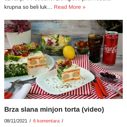
krupna so beli luk…
Read More »
Brza slana minjon torta (video)
08/11/2021
6 komentara