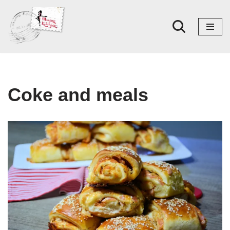
Skoči
na
sadržaj
Coke and meals