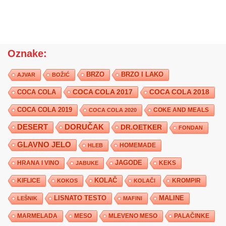
Oznake:
BRZO
BRZO I LAKO
AJVAR
BOŽIĆ
COCA COLA 2017
COCA COLA
COCA COLA 2018
COCA COLA 2019
COKE AND MEALS
COCA COLA 2020
DESERT
DORUČAK
DR.OETKER
FONDAN
GLAVNO JELO
HLEB
HOMEMADE
JAGODE
HRANA I VINO
KEKS
JABUKE
KIFLICE
KOLAČ
KROMPIR
KOKOS
KOLAČI
LISNATO TESTO
MALINE
LEŠNIK
MAFINI
MARMELADA
MESO
MLEVENO MESO
PALAČINKE