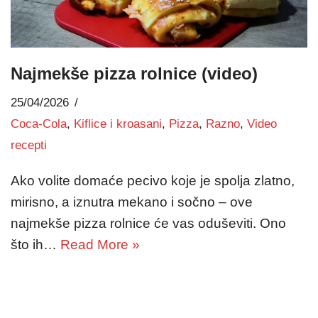
Najmekše pizza rolnice (video)
25/04/2026
Coca-Cola
,
Kiflice i kroasani
,
Pizza
,
Razno
,
Video
recepti
Ako volite domaće pecivo koje je spolja zlatno,
mirisno, a iznutra mekano i sočno – ove
najmekše pizza rolnice će vas oduševiti. Ono
što ih…
Read More »