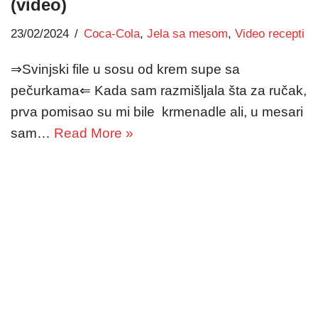
(video)
23/02/2024
Coca-Cola
,
Jela sa mesom
,
Video recepti
⇒Svinjski file u sosu od krem supe sa
pečurkama⇐ Kada sam razmišljala šta za ručak,
prva pomisao su mi bile krmenadle ali, u mesari
sam…
Read More »