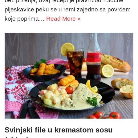
bez prženja, ovaj recept je pravi izbor! Sočne
pljeskavice peku se u rerni zajedno sa povrćem
koje poprima…
Read More »
Svinjski file u kremastom sosu