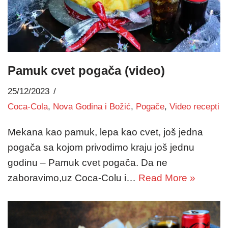
Pamuk cvet pogača (video)
25/12/2023
Coca-Cola
,
Nova Godina i Božić
,
Pogače
,
Video recepti
Mekana kao pamuk, lepa kao cvet, još jedna
pogača sa kojom privodimo kraju još jednu
godinu – Pamuk cvet pogača. Da ne
zaboravimo,uz Coca-Colu i…
Read More »