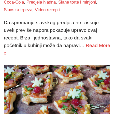
Coca-Cola
,
Predjela hladna
,
Slane torte i minjoni
,
Slavska trpeza
,
Video recepti
Da spremanje slavskog predjela ne iziskuje
uvek previše napora pokazuje upravo ovaj
recept. Brza i jednostavna, tako da svaki
početnik u kuhinji može da napravi…
Read More
»