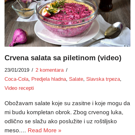
Crvena salata sa piletinom (video)
23/01/2019
2 komentara
Coca-Cola
,
Predjela hladna
,
Salate
,
Slavska trpeza
,
Video recepti
Obožavam salate koje su zasitne i koje mogu da
mi budu kompletan obrok. Zbog crvenog luka,
odlično se slažu ako poslužite i uz roštiljsko
meso.…
Read More »