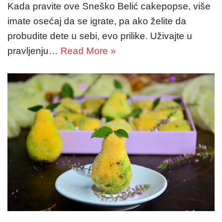
Kada pravite ove Sneško Belić cakepopse, više
imate osećaj da se igrate, pa ako želite da
probudite dete u sebi, evo prilike. Uživajte u
pravljenju…
Read More »