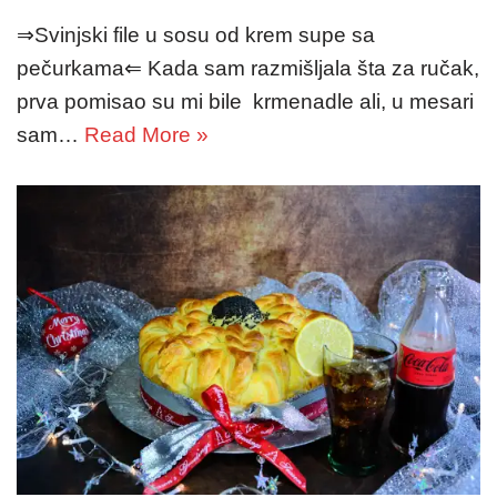
⇒Svinjski file u sosu od krem supe sa
pečurkama⇐ Kada sam razmišljala šta za ručak,
prva pomisao su mi bile krmenadle ali, u mesari
sam…
Read More »