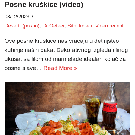
Posne kruškice (video)
08/12/2023
Deserti (posno)
,
Dr Oetker
,
Sitni kolači
,
Video recepti
Ove posne kruškice nas vraćaju u detinjstvo i
kuhinje naših baka. Dekorativnog izgleda i finog
ukusa, sa filom od marmelade idealan kolač za
posne slave…
Read More »