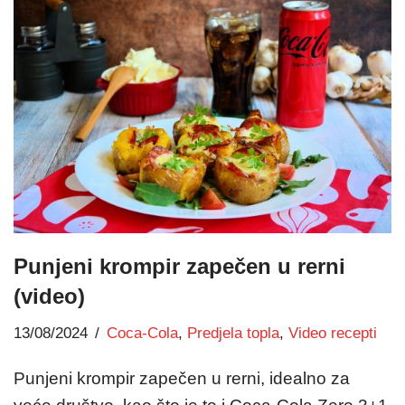
Punjeni krompir zapečen u rerni
(video)
13/08/2024
Coca-Cola
,
Predjela topla
,
Video recepti
Punjeni krompir zapečen u rerni, idealno za