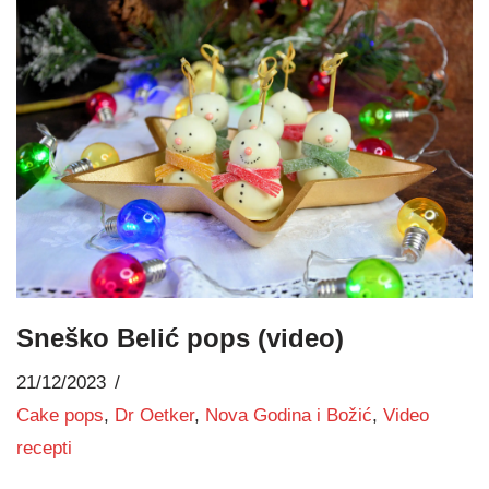
Sneško Belić pops (video)
21/12/2023
Cake pops
,
Dr Oetker
,
Nova Godina i Božić
,
Video
recepti