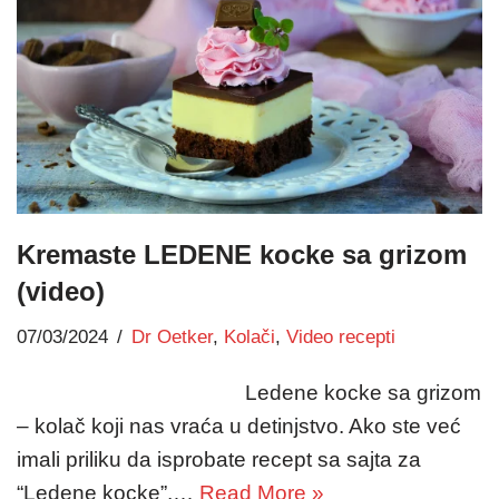
Kremaste LEDENE kocke sa grizom
(video)
07/03/2024
Dr Oetker
,
Kolači
,
Video recepti
Ledene kocke sa grizom
– kolač koji nas vraća u detinjstvo. Ako ste već
imali priliku da isprobate recept sa sajta za
“Ledene kocke”,…
Read More »