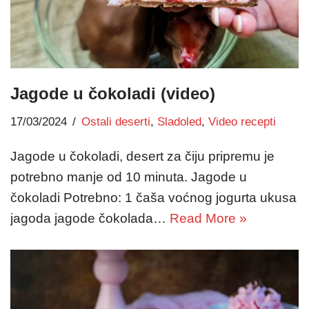
Jagode u čokoladi (video)
17/03/2024
Ostali deserti
,
Sladoled
,
Video recepti
Jagode u čokoladi, desert za čiju pripremu je
potrebno manje od 10 minuta. Jagode u
čokoladi Potrebno: 1 čaša voćnog jogurta ukusa
jagoda jagode čokolada…
Read More »