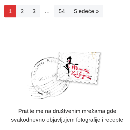
1
2
3
…
54
Sledeće »
Pratite me na društvenim mrežama gde
svakodnevno objavljujem fotografije i recepte