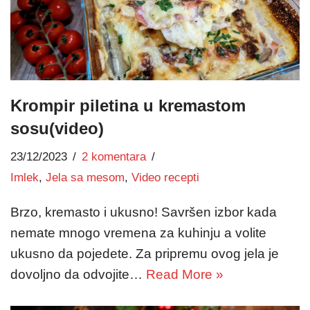
Krompir piletina u kremastom
sosu(video)
23/12/2023
2 komentara
Imlek
,
Jela sa mesom
,
Video recepti
Brzo, kremasto i ukusno! Savršen izbor kada
nemate mnogo vremena za kuhinju a volite
ukusno da pojedete. Za pripremu ovog jela je
dovoljno da odvojite…
Read More »