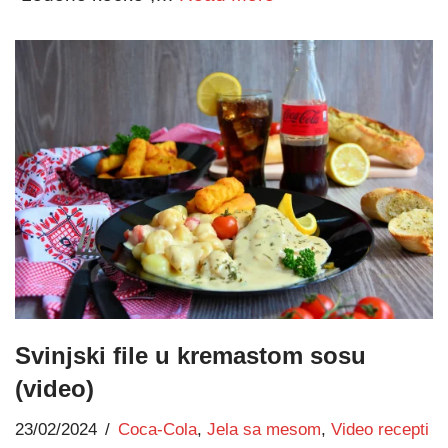
Svinjski file u kremastom sosu
(video)
23/02/2024
Coca-Cola
,
Jela sa mesom
,
Video recepti