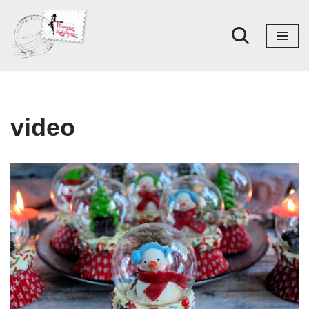
Skoči
na
sadržaj
video