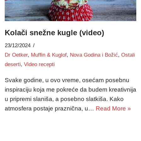
Kolači snežne kugle (video)
23/12/2024
Dr Oetker
,
Muffin & Kuglof
,
Nova Godina i Božić
,
Ostali
deserti
,
Video recepti
Svake godine, u ovo vreme, osećam posebnu
inspiraciju koja me pokreće da budem kreativnija
u pripremi slaniša, a posebno slatkiša. Kako
atmosfera postaje praznična, u…
Read More »