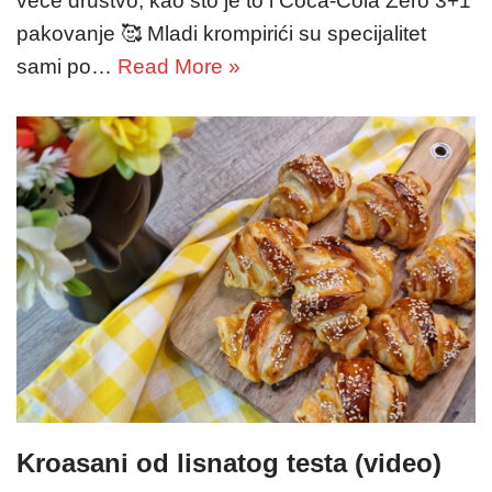
veće društvo, kao što je to i Coca-Cola Zero 3+1
pakovanje 🥰 Mladi krompirići su specijalitet
sami po…
Read More »
Kroasani od lisnatog testa (video)