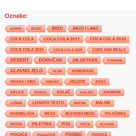
Oznake:
BRZO
BRZO I LAKO
AJVAR
BOŽIĆ
COCA COLA 2017
COCA COLA
COCA COLA 2018
COCA COLA 2019
COKE AND MEALS
COCA COLA 2020
DESERT
DORUČAK
DR.OETKER
FONDAN
GLAVNO JELO
HLEB
HOMEMADE
JAGODE
HRANA I VINO
KEKS
JABUKE
KIFLICE
KOLAČ
KROMPIR
KOKOS
KOLAČI
LISNATO TESTO
MALINE
LEŠNIK
MAFINI
MARMELADA
MESO
MLEVENO MESO
PALAČINKE
PILETINA
PITA
PASTA
PIZZA
PLAZMA
POSNO
POGAČA
POVRĆE
POGAČICE