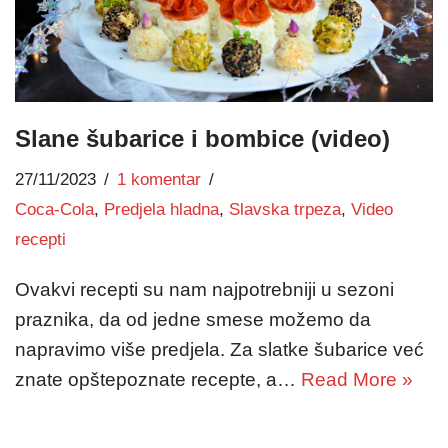
Slane šubarice i bombice (video)
27/11/2023
1 komentar
Coca-Cola
,
Predjela hladna
,
Slavska trpeza
,
Video
recepti
Ovakvi recepti su nam najpotrebniji u sezoni
praznika, da od jedne smese možemo da
napravimo više predjela. Za slatke šubarice već
znate opštepoznate recepte, a…
Read More »