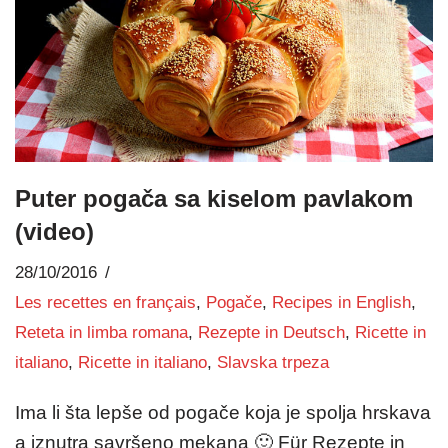
Puter pogača sa kiselom pavlakom
(video)
28/10/2016
Les recettes en français
,
Pogače
,
Recipes in English
,
Reteta in limba romana
,
Rezepte in Deutsch
,
Ricette in
italiano
,
Ricette in italiano
,
Slavska trpeza
Ima li šta lepše od pogače koja je spolja hrskava
a iznutra savršeno mekana 🙂 Für Rezepte in