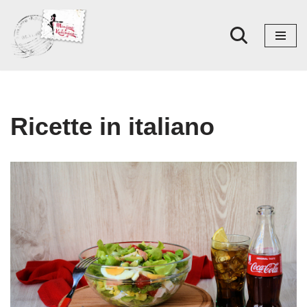
Skoči
na
sadržaj
Ricette in italiano