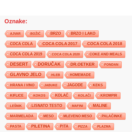
Oznake:
BRZO
BRZO I LAKO
AJVAR
BOŽIĆ
COCA COLA 2017
COCA COLA
COCA COLA 2018
COCA COLA 2019
COKE AND MEALS
COCA COLA 2020
DESERT
DORUČAK
DR.OETKER
FONDAN
GLAVNO JELO
HLEB
HOMEMADE
JAGODE
HRANA I VINO
KEKS
JABUKE
KIFLICE
KOLAČ
KROMPIR
KOKOS
KOLAČI
LISNATO TESTO
MALINE
LEŠNIK
MAFINI
MARMELADA
MESO
MLEVENO MESO
PALAČINKE
PILETINA
PITA
PASTA
PIZZA
PLAZMA