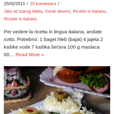
25/02/2013
15 komentara
Jela od starog hleba
,
Ostali deserti
,
Ricette in italiano
,
Ricette in italiano
Per vedere la ricetta in lingua italiana, andate
sotto. Potrebno: 1 baget hleb (bajat) 4 jajeta 2
kašike vode 7 kašika šećera 100 g maslaca
50…
Read More »