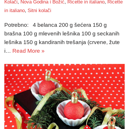
Kolači
,
Nova Godina i Božić
,
Ricette in italiano
,
Ricette
in italiano
,
Sitni kolači
Potrebno: 4 belanca 200 g šećera 150 g
brašna 100 g mlevenih lešnika 100 g seckanih
lešnika 150 g kandiranih trešanja (crvene, žute
i…
Read More »