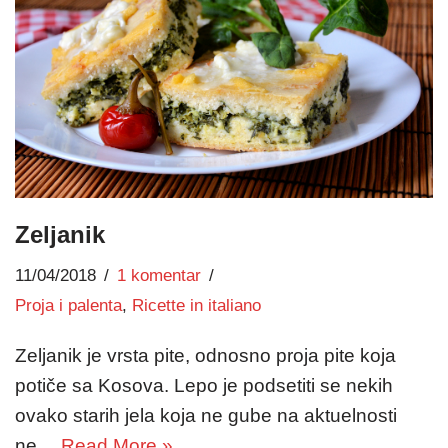
Zeljanik
11/04/2018
1 komentar
Proja i palenta
,
Ricette in italiano
Zeljanik je vrsta pite, odnosno proja pite koja
potiče sa Kosova. Lepo je podsetiti se nekih
ovako starih jela koja ne gube na aktuelnosti
ne…
Read More »