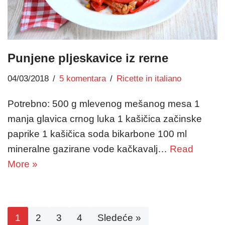
Punjene pljeskavice iz rerne
04/03/2018
5 komentara
Ricette in italiano
Potrebno: 500 g mlevenog mešanog mesa 1
manja glavica crnog luka 1 kašičica začinske
paprike 1 kašičica soda bikarbone 100 ml
mineralne gazirane vode kačkavalj…
Read
More »
1
2
3
4
Sledeće »