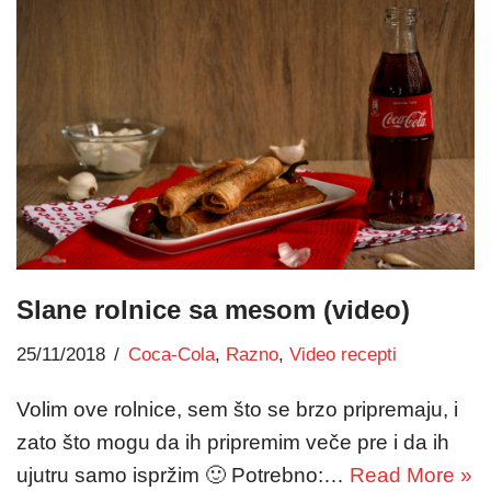
Slane rolnice sa mesom (video)
25/11/2018
Coca-Cola
,
Razno
,
Video recepti
Volim ove rolnice, sem što se brzo pripremaju, i
zato što mogu da ih pripremim veče pre i da ih
ujutru samo ispržim 🙂 Potrebno:…
Read More »