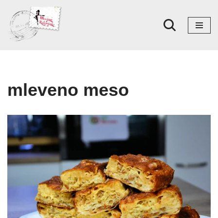
Skoči
na
sadržaj
mleveno meso