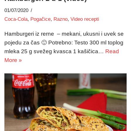
01/07/2020
Coca-Cola
,
Pogačice
,
Razno
,
Video recepti
Hamburgeri iz rerne – mekani, ukusni i uvek se
pojedu za čas 🙂 Potrebno: Testo 300 ml toplog
mleka 25 g svežeg kvasca 1 kašičica…
Read
More »