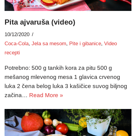
Pita ajvaruša (video)
10/12/2020
Coca-Cola
,
Jela sa mesom
,
Pite i gibanice
,
Video
recepti
Potrebno: 500 g tankih kora za pitu 500 g
mešanog mlevenog mesa 1 glavica crvenog
luka 2 čena belog luka 3 kašičice suvog biljnog
začina…
Read More »