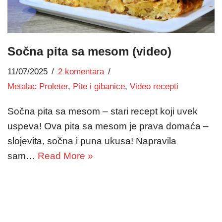
Sočna pita sa mesom (video)
11/07/2025
2 komentara
Metalac Proleter
,
Pite i gibanice
,
Video recepti
Sočna pita sa mesom – stari recept koji uvek
uspeva! Ova pita sa mesom je prava domaća –
slojevita, sočna i puna ukusa! Napravila
sam…
Read More »