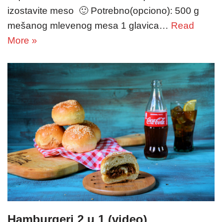
izostavite meso 🙂 Potrebno(opciono): 500 g
mešanog mlevenog mesa 1 glavica…
Read
More »
Hamburgeri 2 u 1 (video)