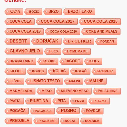
BRZO
BRZO I LAKO
AJVAR
BOŽIĆ
COCA COLA 2017
COCA COLA
COCA COLA 2018
COCA COLA 2019
COKE AND MEALS
COCA COLA 2020
DESERT
DORUČAK
DR.OETKER
FONDAN
GLAVNO JELO
HLEB
HOMEMADE
JAGODE
HRANA I VINO
KEKS
JABUKE
KIFLICE
KOLAČ
KROMPIR
KOKOS
KOLAČI
LISNATO TESTO
MALINE
LEŠNIK
MAFINI
MARMELADA
MESO
MLEVENO MESO
PALAČINKE
PILETINA
PITA
PASTA
PIZZA
PLAZMA
POSNO
POGAČA
POVRĆE
POGAČICE
PREDJELA
PROLETER
ROLAT
ROLNICE