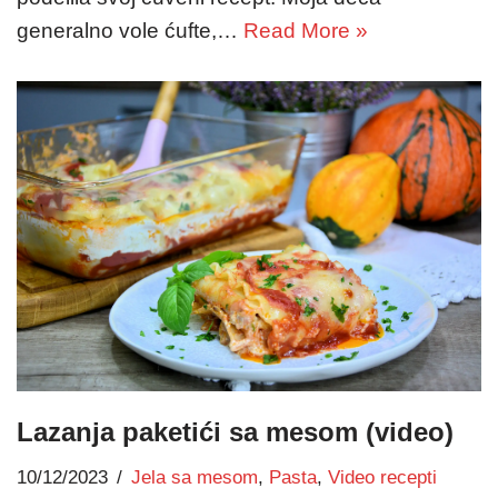
generalno vole ćufte,…
Read More »
Lazanja paketići sa mesom (video)
10/12/2023
Jela sa mesom
,
Pasta
,
Video recepti