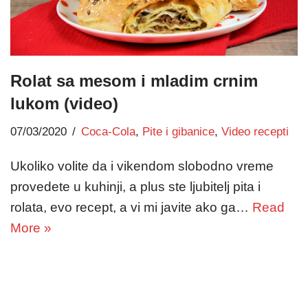
Rolat sa mesom i mladim crnim
lukom (video)
07/03/2020
Coca-Cola
,
Pite i gibanice
,
Video recepti
Ukoliko volite da i vikendom slobodno vreme
provedete u kuhinji, a plus ste ljubitelj pita i
rolata, evo recept, a vi mi javite ako ga…
Read
More »