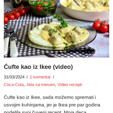
Ćufte kao iz Ikee (video)
31/03/2024
1 komentar
Coca-Cola
,
Jela sa mesom
,
Video recepti
Ćufte kao iz Ikee, sada možemo spremati i
usvojim kuhinjama, jer je Ikea pre par godina
podelila svoj čuveni recept. Moja deca