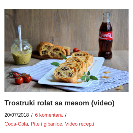
Trostruki rolat sa mesom (video)
20/07/2018
6 komentara
Coca-Cola
,
Pite i gibanice
,
Video recepti