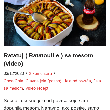
Ratatuj ( Ratatouille ) sa mesom
(video)
03/12/2020
2 komentara
Coca-Cola
,
Glavna jela (posno)
,
Jela od povrća
,
Jela
sa mesom
,
Video recepti
Sočno i ukusno jelo od povrća koje sam
dopunila mesom. Naravno, ako postite, samo