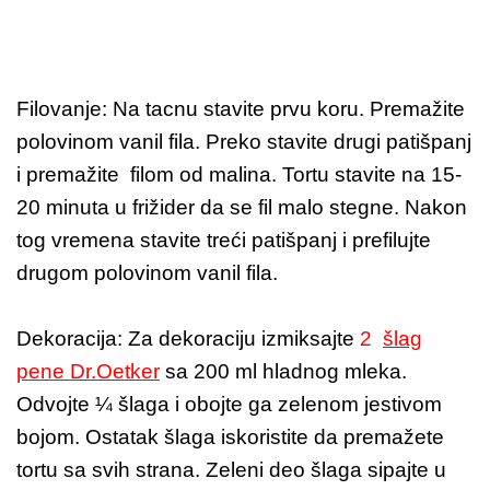
Filovanje: Na tacnu stavite prvu koru. Premažite
polovinom vanil fila. Preko stavite drugi patišpanj
i premažite filom od malina. Tortu stavite na 15-
20 minuta u frižider da se fil malo stegne. Nakon
tog vremena stavite treći patišpanj i prefilujte
drugom polovinom vanil fila.
Dekoracija: Za dekoraciju izmiksajte
2
šlag
pene Dr.Oetker
sa 200 ml hladnog mleka.
Odvojte ¼ šlaga i obojte ga zelenom jestivom
bojom. Ostatak šlaga iskoristite da premažete
tortu sa svih strana. Zeleni deo šlaga sipajte u