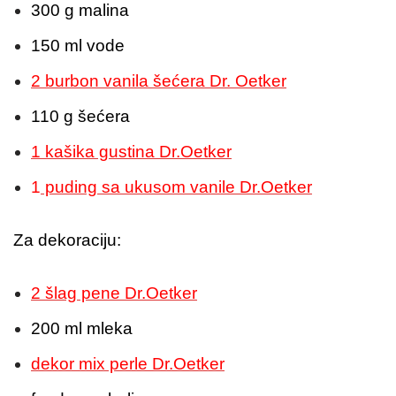
300 g malina
150 ml vode
2 burbon vanila šećera Dr. Oetker
110 g šećera
1 kašika gustina Dr.Oetker
1
puding sa ukusom vanile Dr.Oetker
Za dekoraciju:
2 šlag pene Dr.Oetker
200 ml mleka
dekor mix perle Dr.Oetker