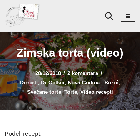
Skoči
na
sadržaj
Zimska torta (video)
28/12/2018
2 komentara
Deserti
,
Dr Oetker
,
Nova Godina i Božić
,
Svečane torte
,
Torte
,
Video recepti
Podeli recept: