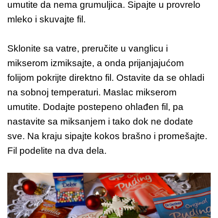
umutite da nema grumuljica. Sipajte u provrelo
mleko i skuvajte fil.
Sklonite sa vatre, preručite u vanglicu i
mikserom izmiksajte, a onda prijanjajućom
folijom pokrijte direktno fil. Ostavite da se ohladi
na sobnoj temperaturi. Maslac mikserom
umutite. Dodajte postepeno ohlađen fil, pa
nastavite sa miksanjem i tako dok ne dodate
sve. Na kraju sipajte kokos brašno i promešajte.
Fil podelite na dva dela.