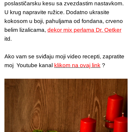
poslastičarsku kesu sa zvezdastim nastavkom.
U krug napravite ružice. Dodatno ukrasite
kokosom u boji, pahuljama od fondana, crveno
belim lizalicama,
dekor mix perlama Dr. Oetker
itd.
Ako vam se sviđaju moji video recepti, zapratite
moj Youtube kanal
klikom na ovaj link
?