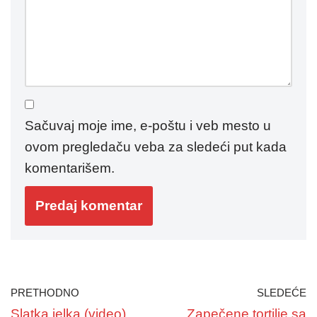
Sačuvaj moje ime, e-poštu i veb mesto u
ovom pregledaču veba za sledeći put kada
komentarišem.
PRETHODNO
SLEDEĆE
Slatka jelka (video)
Zapečene tortilje sa