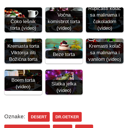
Rupičasti kolač
Voćna
sa malinama i
Čoko lešnik
komisbrot torta
čokoladom
torta (video)
(video)
(video)
Kremasta torta
Kremasti kolač
Viktorija iliti
sa malinama i
Beze torta
Božićna torta
vanilom (video)
Boem torta
Slatka jelka
(video)
(video)
Oznake:
DESERT
DR.OETKER