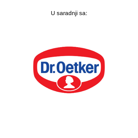
U saradnji sa: