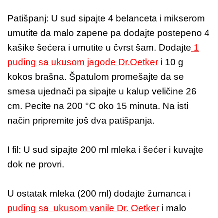
Patišpanj: U sud sipajte 4 belanceta i mikserom
umutite da malo zapene pa dodajte postepeno 4
kašike šećera i umutite u čvrst šam. Dodajte
1
puding sa ukusom jagode Dr.Oetker
i 10 g
kokos brašna. Špatulom promešajte da se
smesa ujednači pa sipajte u kalup veličine 26
cm. Pecite na 200 °C oko 15 minuta. Na isti
način pripremite još dva patišpanja.
I fil: U sud sipajte 200 ml mleka i šećer i kuvajte
dok ne provri.
U ostatak mleka (200 ml) dodajte žumanca i
puding sa ukusom vanile Dr. Oetker
i malo