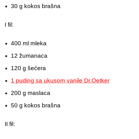
30 g kokos brašna
I fil:
400 ml mleka
12 žumanaca
120 g šećera
1 puding sa ukusom vanile Dr.Oetker
200 g maslaca
50 g kokos brašna
II fil: