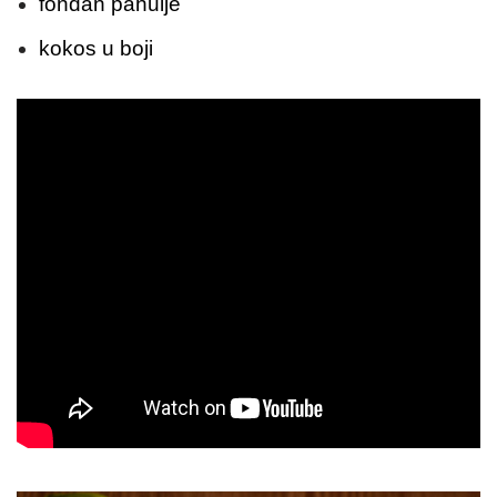
fondan pahulje
kokos u boji