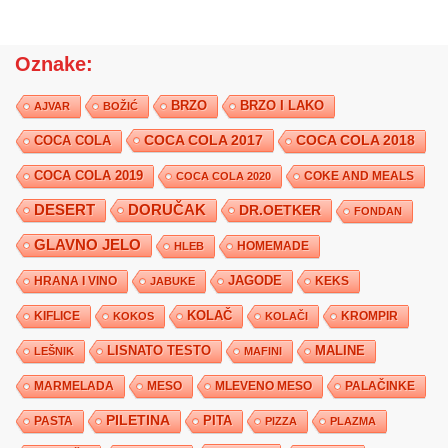
Oznake:
BRZO
BRZO I LAKO
AJVAR
BOŽIĆ
COCA COLA 2017
COCA COLA
COCA COLA 2018
COCA COLA 2019
COKE AND MEALS
COCA COLA 2020
DESERT
DORUČAK
DR.OETKER
FONDAN
GLAVNO JELO
HLEB
HOMEMADE
JAGODE
HRANA I VINO
KEKS
JABUKE
KIFLICE
KOLAČ
KROMPIR
KOKOS
KOLAČI
LISNATO TESTO
MALINE
LEŠNIK
MAFINI
MARMELADA
MESO
MLEVENO MESO
PALAČINKE
PILETINA
PITA
PASTA
PIZZA
PLAZMA