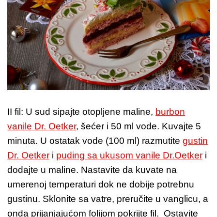
II fil: U sud sipajte otopljene maline,
burbon
vanile Dr. Oetker
, šećer i 50 ml vode. Kuvajte 5
minuta. U ostatak vode (100 ml) razmutite
gustin
Dr. Oetker
i
puding sa ukusom vanile Dr.Oetker
i
dodajte u maline. Nastavite da kuvate na
umerenoj temperaturi dok ne dobije potrebnu
gustinu. Sklonite sa vatre, preručite u vanglicu, a
onda prijanjajućom folijom pokrijte fil. Ostavite