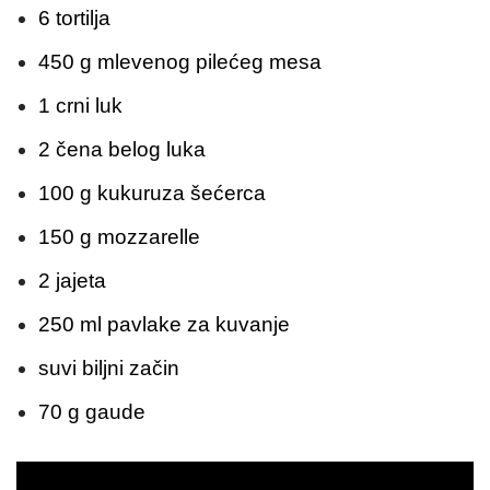
6 tortilja
450 g mlevenog pilećeg mesa
1 crni luk
2 čena belog luka
100 g kukuruza šećerca
150 g mozzarelle
2 jajeta
250 ml pavlake za kuvanje
suvi biljni začin
70 g gaude