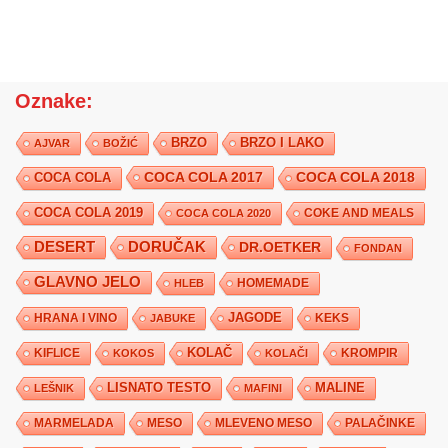
Oznake:
BRZO
BRZO I LAKO
AJVAR
BOŽIĆ
COCA COLA 2017
COCA COLA
COCA COLA 2018
COCA COLA 2019
COKE AND MEALS
COCA COLA 2020
DESERT
DORUČAK
DR.OETKER
FONDAN
GLAVNO JELO
HLEB
HOMEMADE
JAGODE
HRANA I VINO
KEKS
JABUKE
KIFLICE
KOLAČ
KROMPIR
KOKOS
KOLAČI
LISNATO TESTO
MALINE
LEŠNIK
MAFINI
MARMELADA
MESO
MLEVENO MESO
PALAČINKE