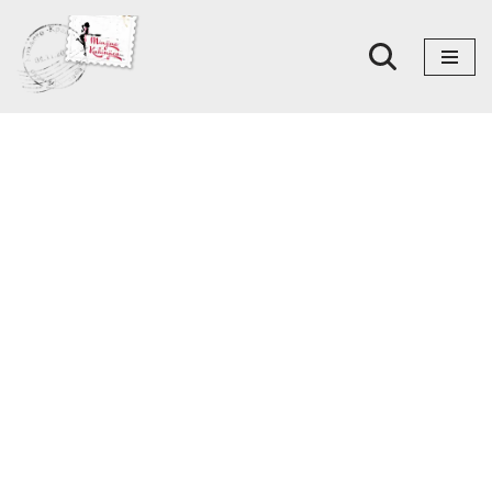
Skoči
na
sadržaj