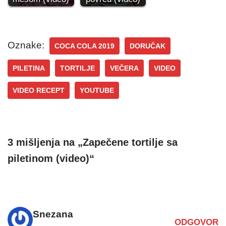
Oznake:
COCA COLA 2019
DORUČAK
PILETINA
TORTILJE
VEČERA
VIDEO
VIDEO RECEPT
YOUTUBE
3 mišljenja na „Zapečene tortilje sa
piletinom (video)“
Snezana
ODGOVOR