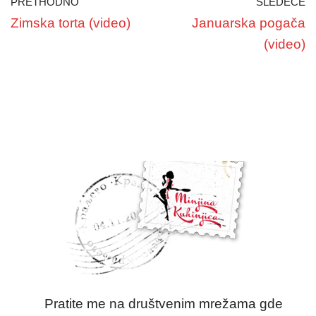
PRETHODNO
SLEDEĆE
Zimska torta (video)
Januarska pogača
(video)
Pratite me na društvenim mrežama gde