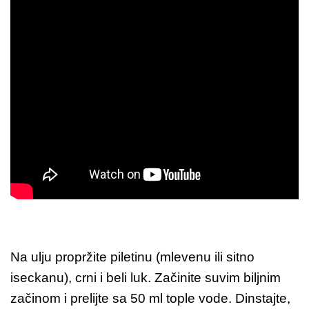
Na ulju propržite piletinu (mlevenu ili sitno
iseckanu), crni i beli luk. Začinite suvim biljnim
začinom i prelijte sa 50 ml tople vode. Dinstajte,