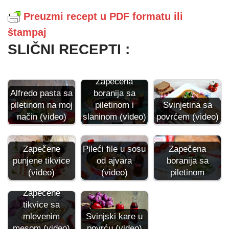
Preuzmi recept u PDF formatu ili
štampaj
SLIČNI RECEPTI :
Zapečena
Alfredo pasta sa
boranija sa
piletinom na moj
piletinom i
Svinjetina sa
način (video)
slaninom (video)
povrćem (video)
Pileći file u sosu
Zapečena
Zapečene
od ajvara
boranija sa
punjene tikvice
(video)
piletinom
(video)
Zapečene
tikvice sa
mlevenim
Svinjski kare u
mesom (video)
povrću (video)