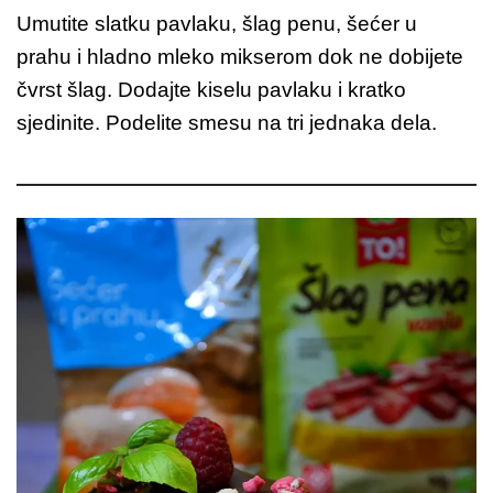
Umutite slatku pavlaku, šlag penu, šećer u
prahu i hladno mleko mikserom dok ne dobijete
čvrst šlag. Dodajte kiselu pavlaku i kratko
sjedinite. Podelite smesu na tri jednaka dela.