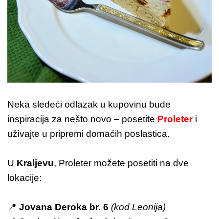
Neka sledeći odlazak u kupovinu bude
inspiracija za nešto novo – posetite
Proleter
i
uživajte u pripremi domaćih poslastica.
U
Kraljevu
, Proleter možete posetiti na dve
lokacije:
📍
Jovana Deroka br. 6
(kod Leonija)