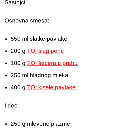
Sastojci
Osnovna smesa:
550 ml slatke pavlake
200 g
TO! šlag pene
100 g
TO! šećera u prahu
250 ml hladnog mleka
400 g
TO! kisele pavlake
I deo
250 g mlevene plazme