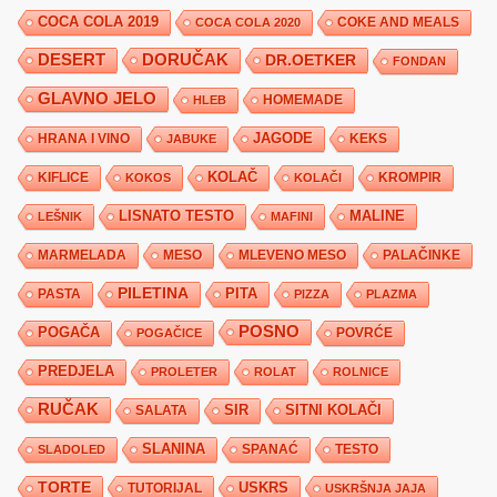
COCA COLA 2019
COKE AND MEALS
COCA COLA 2020
DESERT
DORUČAK
DR.OETKER
FONDAN
GLAVNO JELO
HLEB
HOMEMADE
JAGODE
HRANA I VINO
KEKS
JABUKE
KIFLICE
KOLAČ
KROMPIR
KOKOS
KOLAČI
LISNATO TESTO
MALINE
LEŠNIK
MAFINI
MARMELADA
MESO
MLEVENO MESO
PALAČINKE
PILETINA
PITA
PASTA
PIZZA
PLAZMA
POSNO
POGAČA
POVRĆE
POGAČICE
PREDJELA
PROLETER
ROLAT
ROLNICE
RUČAK
SIR
SITNI KOLAČI
SALATA
SLANINA
SPANAĆ
TESTO
SLADOLED
TORTE
USKRS
TUTORIJAL
USKRŠNJA JAJA