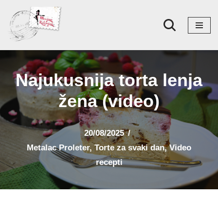
Skoči
na
sadržaj
Najukusnija torta lenja
žena (video)
20/08/2025
Metalac Proleter
,
Torte za svaki dan
,
Video
recepti