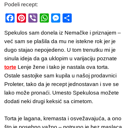
Podeli recept:
F
Pi
Vi
W
M
S
a
nt
b
h
e
h
Spekulos sam donela iz Nemačke i priznajem –
c
er
er
at
ss
ar
već sam se plašila da mu ne istekne rok jer je
e
e
s
e
e
dugo stajao nepojedeno. U tom trenutku mi je
b
st
A
n
sinula ideja da ga uklopim u varijaciju poznate
o
p
g
torte
Lenje žene i tako je nastala ova torta.
o
p
er
Ostale sastojke sam kupila u našoj prodavnici
k
Proleter, tako da je recept jednostavan i sve se
lako može pronaći. Umesto Spekulosa možete
dodati neki drugi keksić sa cimetom.
Torta je lagana, kremasta i osvežavajuća, a ono
što je posebno važno – potpuno je bez maslaca