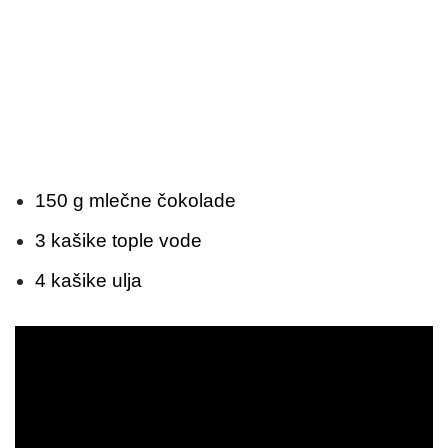
150 g mlečne čokolade
3 kašike tople vode
4 kašike ulja