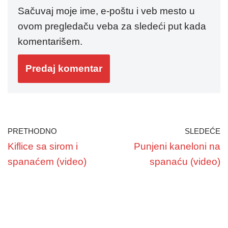
Sačuvaj moje ime, e-poštu i veb mesto u
ovom pregledaču veba za sledeći put kada
komentarišem.
PRETHODNO
SLEDEĆE
Kiflice sa sirom i
Punjeni kaneloni na
spanaćem (video)
spanaću (video)