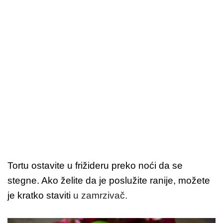
Tortu ostavite u frižideru preko noći da se
stegne. Ako želite da je poslužite ranije, možete
je kratko staviti
u zamrzivač.