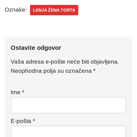
Oznake:
LENJA ŽENA TORTA
Ostavite odgovor
Vaša adresa e-pošte neće biti objavljena.
Neophodna polja su označena
*
Ime
*
E-pošta
*