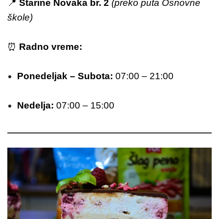
📍
Starine Novaka br. 2
(preko puta Osnovne
škole)
⏰
Radno vreme:
Ponedeljak – Subota:
07:00 – 21:00
Nedelja:
07:00 – 15:00