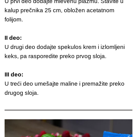
U prvi deo dodajte mlevenu plazmu. Stavite u
kalup prečnika 25 cm, obložen acetatnom
folijom.
II deo:
U drugi deo dodajte spekulos krem i izlomljeni
keks, pa rasporedite preko prvog sloja.
III deo:
U treći deo umešajte maline i premažite preko
drugog sloja.