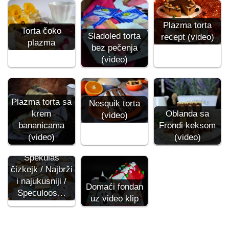
Plazma torta
Torta čoko
Sladoled torta
recept (video)
plazma
bez pečenja
(video)
Plazma torta sa
Nesquik torta
krem
Oblanda sa
(video)
bananicama
Frondi keksom
(video)
(video)
Špekulas
čizkejk / Najbrži
i najukusniji /
Domaći fondan
Speculoos…
uz video klip