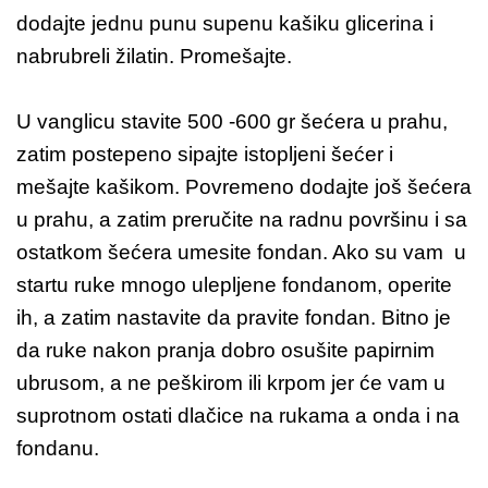
dodajte jednu punu supenu kašiku glicerina i
nabrubreli žilatin. Promešajte.
U vanglicu stavite 500 -600 gr šećera u prahu,
zatim postepeno sipajte istopljeni šećer i
mešajte kašikom. Povremeno dodajte još šećera
u prahu, a zatim preručite na radnu površinu i sa
ostatkom šećera umesite fondan. Ako su vam u
startu ruke mnogo ulepljene fondanom, operite
ih, a zatim nastavite da pravite fondan. Bitno je
da ruke nakon pranja dobro osušite papirnim
ubrusom, a ne peškirom ili krpom jer će vam u
suprotnom ostati dlačice na rukama a onda i na
fondanu.