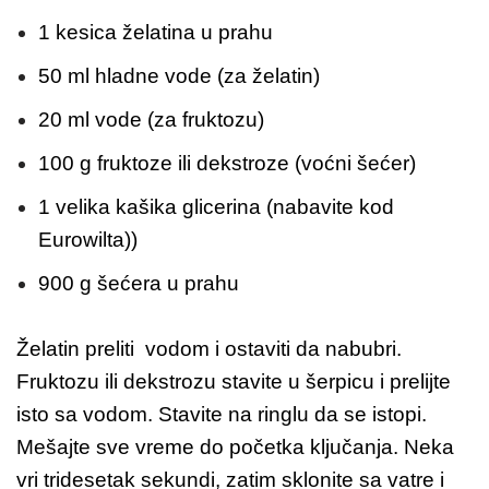
1 kesica želatina u prahu
50 ml hladne vode (za želatin)
20 ml vode (za fruktozu)
100 g fruktoze ili dekstroze (voćni šećer)
1 velika kašika glicerina (nabavite kod
Eurowilta))
900 g šećera u prahu
Želatin preliti vodom i ostaviti da nabubri.
Fruktozu ili dekstrozu stavite u šerpicu i prelijte
isto sa vodom. Stavite na ringlu da se istopi.
Mešajte sve vreme do početka ključanja. Neka
vri tridesetak sekundi, zatim sklonite sa vatre i