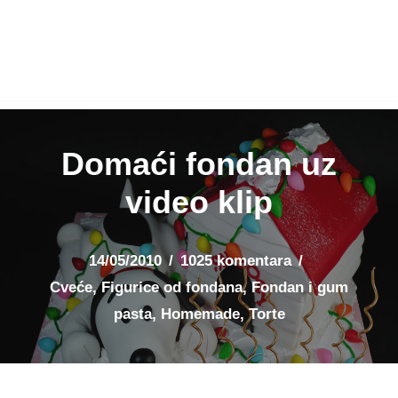
Domaći fondan uz
video klip
14/05/2010
1025 komentara
Cveće
,
Figurice od fondana
,
Fondan i gum
pasta
,
Homemade
,
Torte