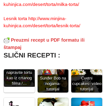
kuhinjica.com/desert/torta/milka-torta/
Lesnik torta http://www.minjina-
kuhinjica.com/desert/torta/lesnik-torta/
Preuzmi recept u PDF formatu ili
štampaj
SLIČNI RECEPTI :
Kako da
napravite tortu
kao iz crtanog
Sunđer Bob na
Cvetni
filma /…
nogama-
cupcakes- video
tutorijal
tutorijal