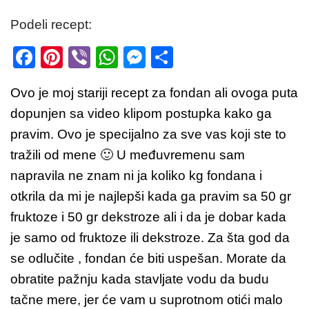
Podeli recept:
F
Pi
Vi
W
M
S
a
nt
b
h
e
h
Ovo je moj stariji recept za fondan ali ovoga puta
c
er
er
at
ss
ar
dopunjen sa video klipom postupka kako ga
e
e
s
e
e
pravim. Ovo je specijalno za sve vas koji ste to
b
st
A
n
tražili od mene 🙂 U međuvremenu sam
o
p
g
napravila ne znam ni ja koliko kg fondana i
o
p
er
otkrila da mi je najlepši kada ga pravim sa 50 gr
k
fruktoze i 50 gr dekstroze ali i da je dobar kada
je samo od fruktoze ili dekstroze. Za šta god da
se odlučite , fondan će biti uspešan. Morate da
obratite pažnju kada stavljate vodu da budu
tačne mere, jer će vam u suprotnom otići malo