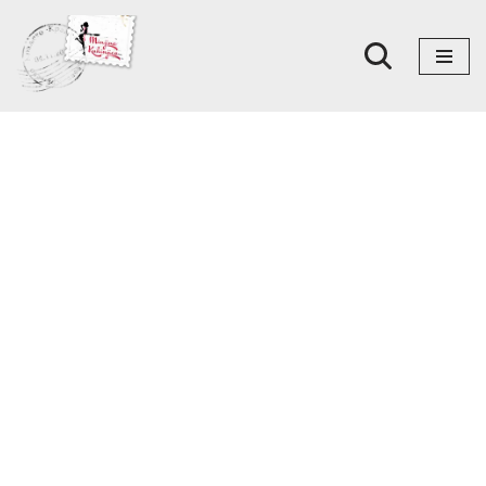
Skoči
na
sadržaj