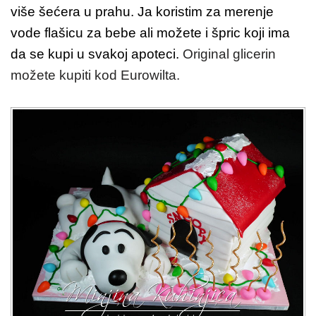
više šećera u prahu. Ja koristim za merenje
vode flašicu za bebe ali možete i špric koji ima
da se kupi u svakoj apoteci.
Original glicerin
možete kupiti kod Eurowilta.