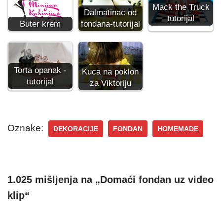
Mack the Truck
Dalmatinac od
tutorijal
Buter krem
fondana-tutorijal
Torta opanak -
Kuca na poklon
tutorijal
za Viktoriju
Oznake:
DEKORACIJE
FONDAN
HOMEMADE
1.025 mišljenja na „Domaći fondan uz video
klip“