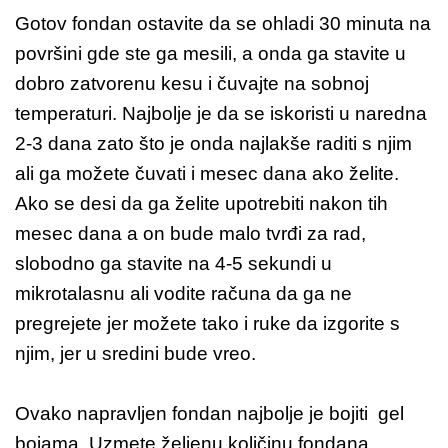
Gotov fondan ostavite da se ohladi 30 minuta na
površini gde ste ga mesili, a onda ga stavite u
dobro zatvorenu kesu i čuvajte na sobnoj
temperaturi. Najbolje je da se iskoristi u naredna
2-3 dana zato što je onda najlakše raditi s njim
ali ga možete čuvati i mesec dana ako želite.
Ako se desi da ga želite upotrebiti nakon tih
mesec dana a on bude malo tvrđi za rad,
slobodno ga stavite na 4-5 sekundi u
mikrotalasnu ali vodite računa da ga ne
pregrejete jer možete tako i ruke da izgorite s
njim, jer u sredini bude vreo.
Ovako napravljen fondan najbolje je bojiti gel
bojama. Uzmete željenu količinu fondana,