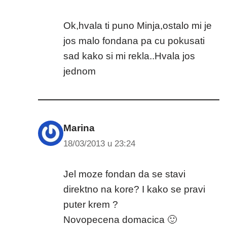
Ok,hvala ti puno Minja,ostalo mi je
jos malo fondana pa cu pokusati
sad kako si mi rekla..Hvala jos
jednom
Marina
18/03/2013 u 23:24
Jel moze fondan da se stavi
direktno na kore? I kako se pravi
puter krem ?
Novopecena domacica 🙂