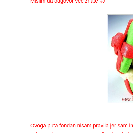
Mislim da odgovor već znate 🙂
Ovoga puta fondan nisam pravila jer sam im