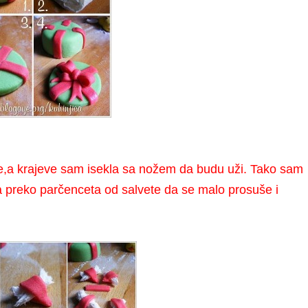
e,a krajeve sam isekla sa nožem da budu uži. Tako sam
la preko parčenceta od salvete da se malo prosuše i