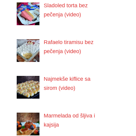
Sladoled torta bez
pečenja (video)
Rafaelo tiramisu bez
pečenja (video)
Najmekše kiflice sa
sirom (video)
Marmelada od šljiva i
kajsija