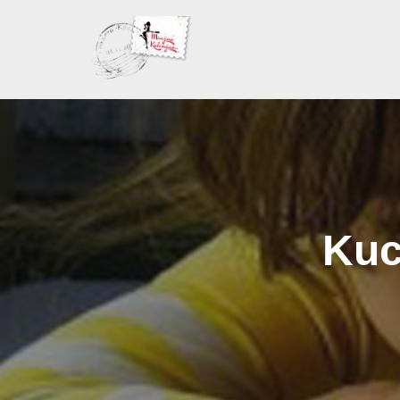
Skoči
na
sadržaj
Kuc