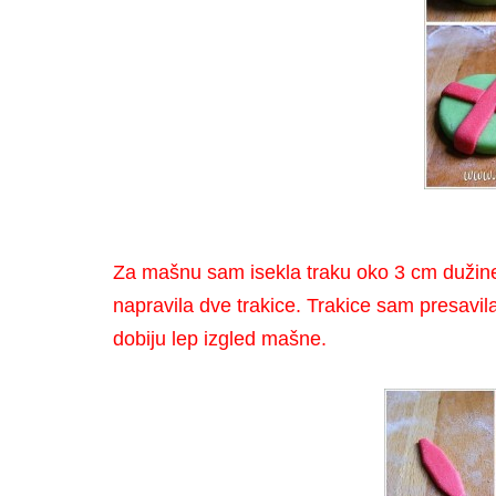
Za mašnu sam isekla traku oko 3 cm dužin
napravila dve trakice. Trakice sam presavi
dobiju lep izgled mašne.