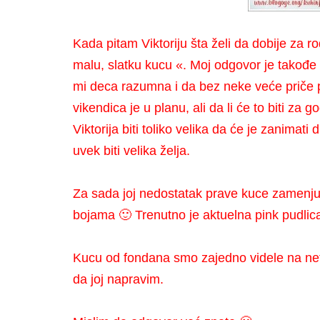
Kada pitam Viktoriju šta želi da dobije za r
malu, slatku kucu «. Moj odgovor je takođe
mi deca razumna i da bez neke veće priče p
vikendica je u planu, ali da li će to biti za 
Viktorija biti toliko velika da će je zanimati
uvek biti velika želja.
Za sada joj nedostatak prave kuce zamenju
bojama 🙂 Trenutno je aktuelna pink pudlic
Kucu od fondana smo zajedno videle na netu
da joj napravim.