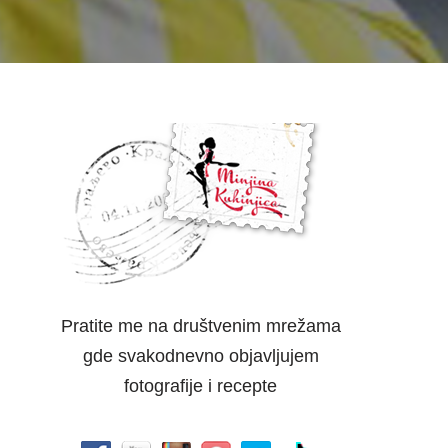
Pratite me na društvenim mrežama
gde svakodnevno objavljujem
fotografije i recepte