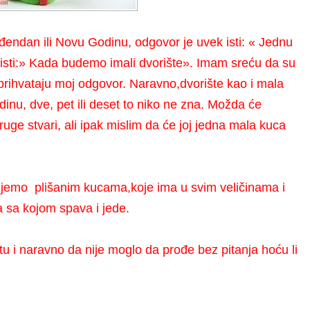
ođendan ili Novu Godinu, odgovor je uvek isti: « Jednu
 isti:» Kada budemo imali dvorište». Imam sreću da su
rihvataju moj odgovor. Naravno,dvorište kao i mala
godinu, dve, pet ili deset to niko ne zna. Možda će
 druge stvari, ali ipak mislim da će joj jedna mala kuca
jemo plišanim kucama,koje ima u svim veličinama i
a sa kojom spava i jede.
 i naravno da nije moglo da prođe bez pitanja hoću li