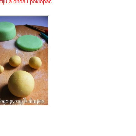
iju,a onda i poklopac.