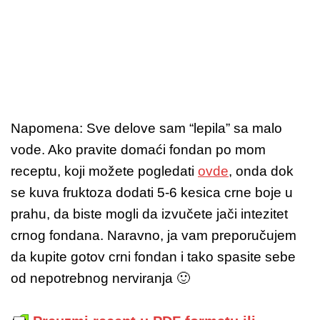
Napomena: Sve delove sam “lepila” sa malo
vode. Ako pravite domaći fondan po mom
receptu, koji možete pogledati
ovde
, onda dok
se kuva fruktoza dodati 5-6 kesica crne boje u
prahu, da biste mogli da izvučete jači intezitet
crnog fondana. Naravno, ja vam preporučujem
da kupite gotov crni fondan i tako spasite sebe
od nepotrebnog nerviranja 🙂