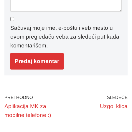
Sačuvaj moje ime, e-poštu i veb mesto u
ovom pregledaču veba za sledeći put kada
komentarišem.
PRETHODNO
SLEDEĆE
Aplikacija MK za
Uzgoj klica
mobilne telefone :)