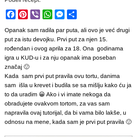
F
Pi
Vi
W
M
S
a
nt
b
h
e
h
Opanak sam radila par puta, ali ovo je već drugi
c
er
er
at
ss
ar
put za istu devojku. Prvi put za njen 15.
e
e
s
e
e
rođendan i ovog aprila za 18. Ona godinama
b
st
A
n
igra u KUD-u i za nju opanak ima poseban
o
p
g
značaj 🙂
o
p
er
Kada sam prvi put pravila ovu tortu, danima
k
sam išla u krevet i budila se sa mišlju kako ću ja
to da uradim 😀 Ako i vi imate nekoga da
obradujete ovakvom tortom, za vas sam
napravila ovaj tutorijal, da bi vama bilo lakše, u
odnosu na mene, kada sam je prvi put pravila 🙂