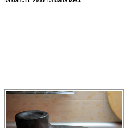
fondanom. Višak fondana iseći.