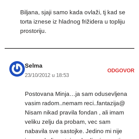
Biljana, sjaji samo kada ovlaži, tj kad se
torta iznese iz hladnog frižidera u topliju
prostoriju.
Selma
ODGOVOR
23/10/2012 u 18:53
Postovana Minja…ja sam odusevljena
vasim radom..nemam reci..fantazija@
Nisam nikad pravila fondan , ali imam
veliku zelju da probam, vec sam
nabavila sve sastojke. Jedino mi nije