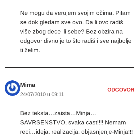
Ne mogu da verujem svojim očima. Pitam
se dok gledam sve ovo. Da li ovo radiš
više zbog dece ili sebe? Bez obzira na
odgovor divno je to što radiš i sve najbolje
ti želim.
Mima
ODGOVOR
24/07/2010 u 09:11
Bez teksta…zaista…Minja…
SAVRSENSTVO, svaka cast!!!! Nemam
reci…ideja, realizacija, objasnjenje-Minja!!!