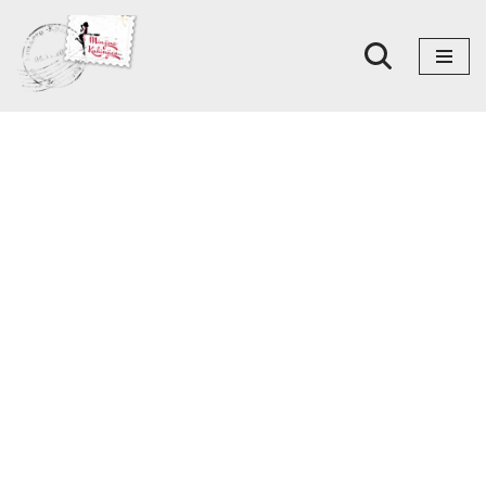
Skoči
na
sadržaj