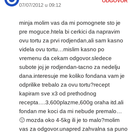
ODGOVOR
07/07/2012 u 09:12
minja molim vas da mi pomognete sto je
pre moguce.htela bi cerkici da napravim
ovu tortu za prvi rodjendan,ali sam kasno
videla ovu tortu…mislim kasno po
vremenu da cekam odgovor.sledece
subote joj je rodjendan-tacno za nedelju
dana.interesuje me koliko fondana vam je
odprilike trebalo za ovu tortu?recept
kapiram sve x3 od prethodnog
recepta….3,600plazme,600g oraha itd.ali
fondan me koci da mi nebude premalo…
🙁 mozda oko 4-5kg ili je to malo?molim
vas za odgovor.unapred zahvalna sa puno