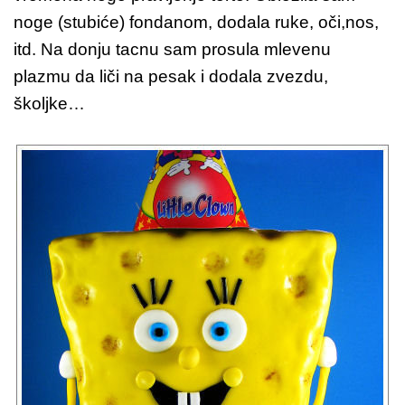
noge (stubiće) fondanom, dodala ruke, oči,nos,
itd. Na donju tacnu sam prosula mlevenu
plazmu da liči na pesak i dodala zvezdu,
školjke…