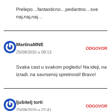
Prelepo…fantasticno…pedantno…sve
naj,naj,naj…
MartinaMNE
ODGOVOR
25/09/2010 u 09:13
Svaka cast u svakom pogledu! Na ideji, na
izradi, na savrsenoj spretnosti! Bravo!
ljubitelj torti
ODGOVOR
25/09/2010 u 22:41