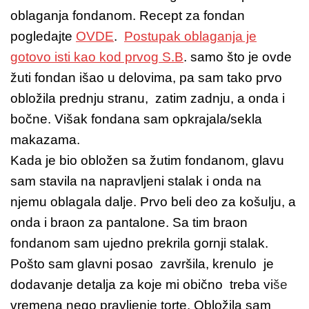
oblaganja fondanom. Recept za fondan
pogledajte
OVDE
.
Postupak oblaganja je
gotovo isti kao kod prvog S.B
. samo što je ovde
žuti fondan išao u delovima, pa sam tako prvo
obložila prednju stranu, zatim zadnju, a onda i
bočne. Višak fondana sam opkrajala/sekla
makazama.
Kada je bio obložen sa žutim fondanom, glavu
sam stavila na napravljeni stalak i onda na
njemu oblagala dalje. Prvo beli deo za košulju, a
onda i braon za pantalone. Sa tim braon
fondanom sam ujedno prekrila gornji stalak.
Pošto sam glavni posao završila, krenulo je
dodavanje detalja za koje mi obično treba vi
še
vremena nego pravljenje torte. Obložila sam