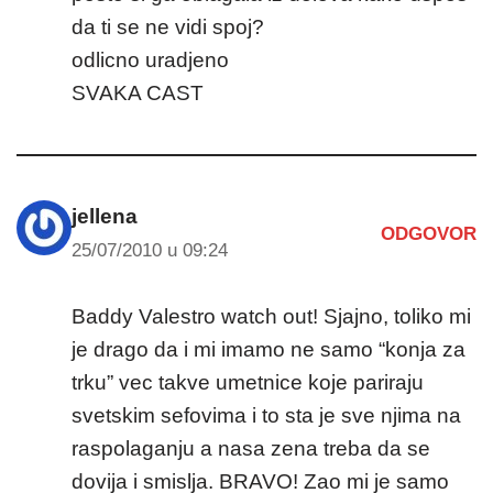
da ti se ne vidi spoj?
odlicno uradjeno
SVAKA CAST
jellena
ODGOVOR
25/07/2010 u 09:24
Baddy Valestro watch out! Sjajno, toliko mi
je drago da i mi imamo ne samo “konja za
trku” vec takve umetnice koje pariraju
svetskim sefovima i to sta je sve njima na
raspolaganju a nasa zena treba da se
dovija i smislja. BRAVO! Zao mi je samo