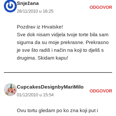
Snježana
ODGOVOR
26/11/2010 u 16:25
Pozdrav iz Hrvatske!
Sve dok nisam vidjela tvoje torte bila sam
sigurna da su moje prekrasne. Prekrasno
je sve što radiš i način na koji to djeliš s
drugima. Skidam kapu!
CupcakesDesignbyMariMilo
ODGOVOR
01/12/2010 u 15:54
Ovu tortu gledam po ko zna koji put i