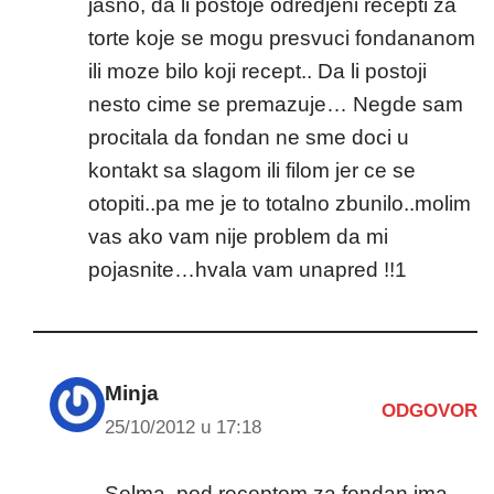
jasno, da li postoje odredjeni recepti za
torte koje se mogu presvuci fondananom
ili moze bilo koji recept.. Da li postoji
nesto cime se premazuje… Negde sam
procitala da fondan ne sme doci u
kontakt sa slagom ili filom jer ce se
otopiti..pa me je to totalno zbunilo..molim
vas ako vam nije problem da mi
pojasnite…hvala vam unapred !!1
Minja
ODGOVOR
25/10/2012 u 17:18
Selma, pod receptom za fondan ima