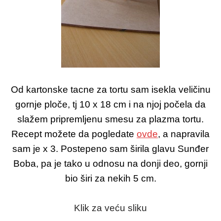
Od kartonske tacne za tortu sam isekla veličinu
gornje ploče, tj 10 x 18 cm i na njoj počela da
slažem pripremljenu smesu za plazma tortu.
Recept možete da pogledate
ovde
, a napravila
sam je x 3. Postepeno sam širila glavu Sunđer
Boba, pa je tako u odnosu na donji deo, gornji
bio širi za nekih 5 cm.
Klik za veću sliku