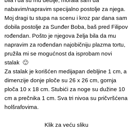
bila i da su mu deblje, morala sam da
nabavim/napravim specijalno postolje za njega.
Moj dragi tu stupa na scenu i kroz par dana sam
dobila postolje za Sunđer Boba, baš pred Filipov
rođendan. Pošto je njegova želja bila da mu
napravim za rođendan najobičniju plazma tortu,
pružila mi se mogućnost da isprobam novi
stalak 🙂
Za stalak je korišćen medijapan debljine 1 cm, a
dimenzije donje ploče su 26 x 26 cm, gornja
ploča 10 x 18 cm. Stubići za noge su dužine 10
cm a prečnika 1 cm. Sva tri nivoa su pričvršćena
holšrafovima.
Klik za već
u sliku