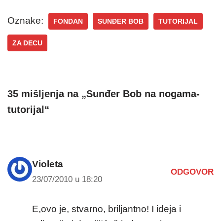
Oznake:
FONDAN
SUNĐER BOB
TUTORIJAL
ZA DECU
35 mišljenja na „Sunđer Bob na nogama-
tutorijal“
Violeta
ODGOVOR
23/07/2010 u 18:20
E,ovo je, stvarno, briljantno! I ideja i