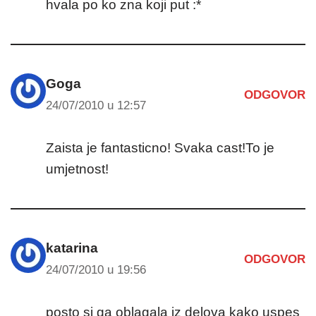
hvala po ko zna koji put :*
Goga
ODGOVOR
24/07/2010 u 12:57
Zaista je fantasticno! Svaka cast!To je
umjetnost!
katarina
ODGOVOR
24/07/2010 u 19:56
posto si ga oblagala iz delova kako uspes