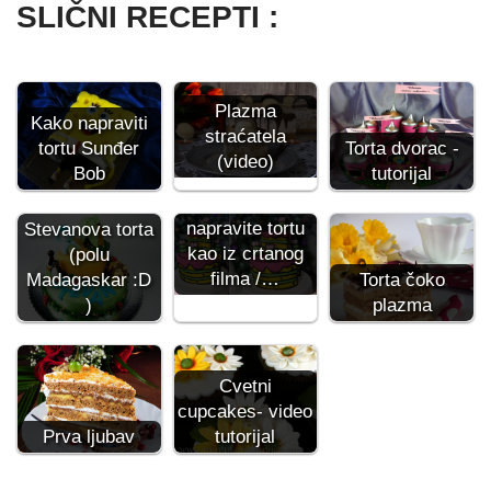
SLIČNI RECEPTI :
Plazma
Kako napraviti
straćatela
tortu Sunđer
Torta dvorac -
(video)
Bob
tutorijal
Kako da
napravite tortu
Stevanova torta
kao iz crtanog
(polu
filma /…
Madagaskar :D
Torta čoko
)
plazma
Cvetni
cupcakes- video
Prva ljubav
tutorijal