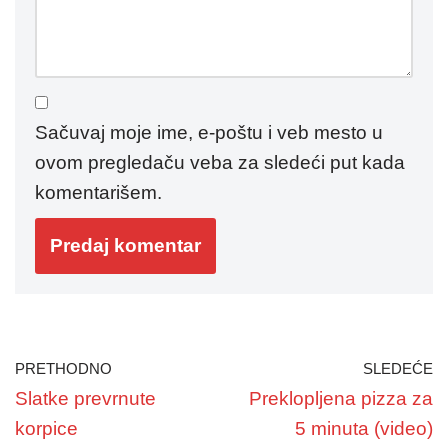
Sačuvaj moje ime, e-poštu i veb mesto u
ovom pregledaču veba za sledeći put kada
komentarišem.
PRETHODNO
SLEDEĆE
Slatke prevrnute
Preklopljena pizza za
korpice
5 minuta (video)