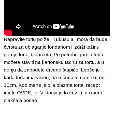
Napravite tortu po želji i ukusu ali mora da bude
čvrsta za oblaganje fondanom i izdrži težinu
gornje torte, tj parčeta. Po potrebi, gornju tortu
možete staviti na kartonsku tacnu za tortu, a u
donju da zabodete drvene štapiće. Lepše je
kada torta ima visinu, pa ručunajte na neku od
10cm. Kod mene je bila plazma torta, recept
imate OVDE, jer Viktorija je to tražila, a i meni
olakšala posao,