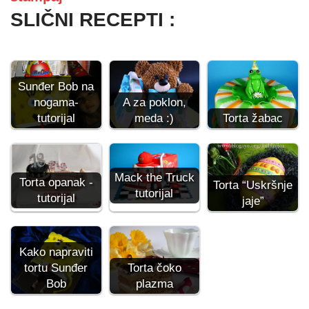
SLIČNI RECEPTI :
Sunđer Bob na
nogama-
A za poklon,
tutorijal
meda :)
Torta žabac
Mack the Truck
Torta opanak -
Torta “Uskršnje
tutorijal
tutorijal
jaje”
Kako napraviti
tortu Sunđer
Torta čoko
Bob
plazma