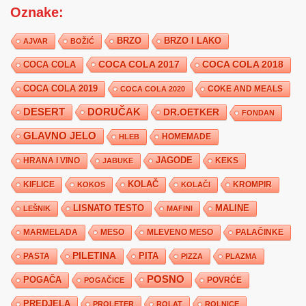
Oznake:
BRZO
BRZO I LAKO
AJVAR
BOŽIĆ
COCA COLA 2017
COCA COLA
COCA COLA 2018
COCA COLA 2019
COKE AND MEALS
COCA COLA 2020
DESERT
DORUČAK
DR.OETKER
FONDAN
GLAVNO JELO
HLEB
HOMEMADE
JAGODE
HRANA I VINO
KEKS
JABUKE
KIFLICE
KOLAČ
KROMPIR
KOKOS
KOLAČI
LISNATO TESTO
MALINE
LEŠNIK
MAFINI
MARMELADA
MESO
MLEVENO MESO
PALAČINKE
PILETINA
PITA
PASTA
PIZZA
PLAZMA
POSNO
POGAČA
POVRĆE
POGAČICE
PREDJELA
PROLETER
ROLAT
ROLNICE