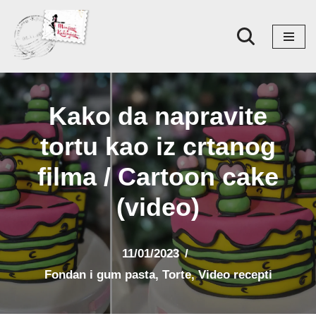
Skoči
na
sadržaj
Kako da napravite
tortu kao iz crtanog
filma / Cartoon cake
(video)
11/01/2023
Fondan i gum pasta
,
Torte
,
Video recepti