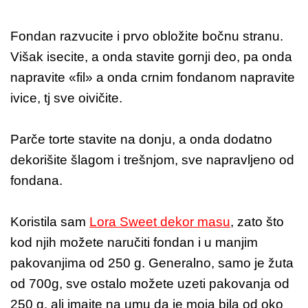
Fondan razvucite i prvo obložite bočnu stranu.
Višak isecite, a onda stavite gornji deo, pa onda
napravite «fil» a onda crnim fondanom napravite
ivice, tj sve oivičite.
Parče torte stavite na donju, a onda dodatno
dekorišite šlagom i trešnjom, sve napravljeno od
fondana.
Koristila sam
Lora Sweet dekor masu
, zato što
kod njih možete naručiti fondan i u manjim
pakovanjima od 250 g. Generalno, samo je žuta
od 700g, sve ostalo možete uzeti pakovanja od
250 g, ali imajte na umu da je moja bila od oko