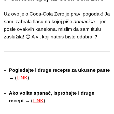
Uz ovo jelo Coca-Cola Zero je pravi pogodak! Ja
sam izabrala flašu na kojoj piše
domaćica
– jer
posle ovakvih kanelona, mislim da sam titulu
zaslužila! 😄 A vi, koji natpis biste odabrali?
Pogledajte i druge recepte za ukusne paste
→ (
LINK
)
Ako volite spanać, isprobajte i druge
recept
→ (
LINK
)