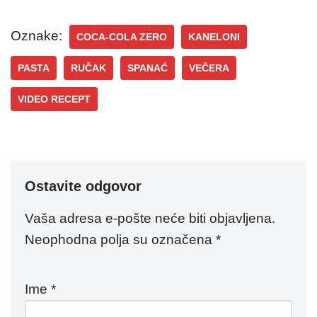
Oznake:
COCA-COLA ZERO
KANELONI
PASTA
RUČAK
SPANAĆ
VEČERA
VIDEO RECEPT
Ostavite odgovor
Vaša adresa e-pošte neće biti objavljena.
Neophodna polja su označena
*
Ime
*