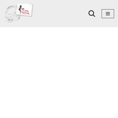
Skoči
na
sadržaj