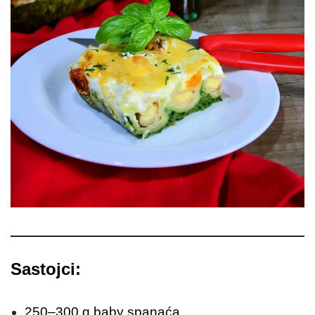
Sastojci:
250–300 g baby spanaća