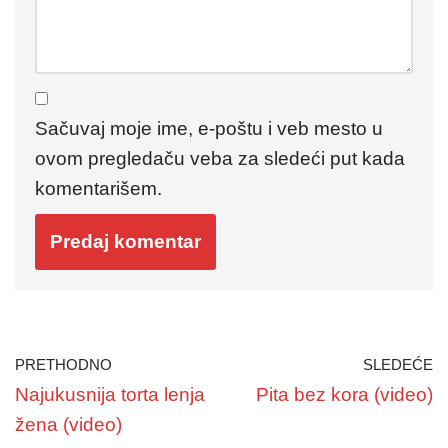
Sačuvaj moje ime, e-poštu i veb mesto u
ovom pregledaču veba za sledeći put kada
komentarišem.
PRETHODNO
SLEDEĆE
Najukusnija torta lenja
Pita bez kora (video)
žena (video)