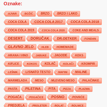
Oznake:
BRZO
BRZO I LAKO
AJVAR
BOŽIĆ
COCA COLA 2017
COCA COLA
COCA COLA 2018
COCA COLA 2019
COKE AND MEALS
COCA COLA 2020
DESERT
DORUČAK
DR.OETKER
FONDAN
GLAVNO JELO
HLEB
HOMEMADE
JAGODE
HRANA I VINO
KEKS
JABUKE
KIFLICE
KOLAČ
KROMPIR
KOKOS
KOLAČI
LISNATO TESTO
MALINE
LEŠNIK
MAFINI
MARMELADA
MESO
MLEVENO MESO
PALAČINKE
PILETINA
PITA
PASTA
PIZZA
PLAZMA
POSNO
POGAČA
POVRĆE
POGAČICE
PREDJELA
PROLETER
ROLAT
ROLNICE