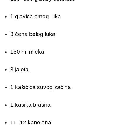
1 glavica crnog luka
3 čena belog luka
150 ml mleka
3 jajeta
1 kašičica suvog začina
1 kašika brašna
11–12 kanelona