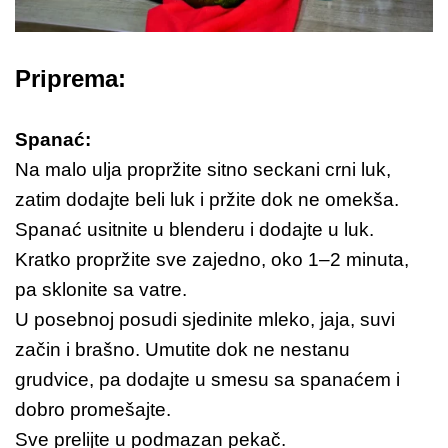
Priprema:
Spanać:
Na malo ulja propržite sitno seckani crni luk,
zatim dodajte beli luk i pržite dok ne omekša.
Spanać usitnite u blenderu i dodajte u luk.
Kratko propržite sve zajedno, oko 1–2 minuta,
pa sklonite sa vatre.
U posebnoj posudi sjedinite mleko, jaja, suvi
začin i brašno. Umutite dok ne nestanu
grudvice, pa dodajte u smesu sa spanaćem i
dobro promešajte.
Sve prelijte u podmazan pekač.