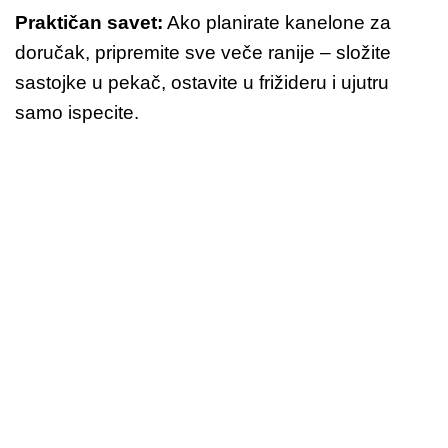
Praktičan savet:
Ako planirate kanelone za
doručak, pripremite sve veče ranije – složite
sastojke u pekač, ostavite u frižideru i ujutru
samo ispecite.