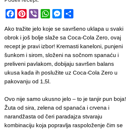
F
Pi
Vi
W
M
S
a
nt
b
h
e
h
Ako tražite jelo koje se savršeno uklapa u svaki
c
er
er
at
ss
ar
obrok i još bolje slaže sa Coca-Cola Zero, ovaj
e
e
s
e
e
recept je pravi izbor! Kremasti kaneloni, punjeni
b
st
A
n
šunkom i sirom, složeni na sočnom spanaću i
o
p
g
preliveni pavlakom, dobijaju savršen balans
o
p
er
ukusa kada ih poslužite uz Coca-Cola Zero u
k
pakovanju od 1,5l.
Ovo nije samo ukusno jelo – to je tanjir pun boja!
Žuta od sira, zelena od spanaća i crvena i
narandžasta od čeri paradajza stvaraju
kombinaciju koja popravlja raspoloženje čim se