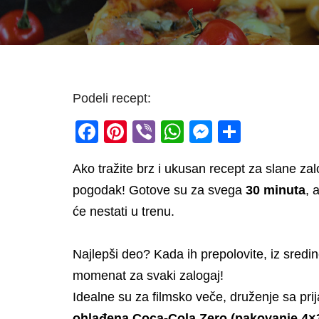
Podeli recept:
F
Pi
Vi
W
M
S
a
nt
b
h
e
h
Ako tražite brz i ukusan recept za slane za
c
er
er
at
ss
ar
pogodak! Gotove su za svega
30 minuta
, 
e
e
s
e
e
će nestati u trenu.
b
st
A
n
o
p
g
Najlepši deo? Kada ih prepolovite, iz sredi
o
p
er
momenat za svaki zalogaj!
k
Idealne su za filmsko veče, druženje sa prijat
ohlađena Coca-Cola Zero (pakovanje 4×