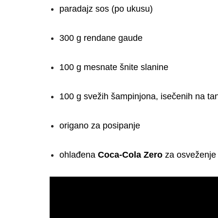
paradajz sos (po ukusu)
300 g rendane gaude
100 g mesnate šnite slanine
100 g svežih šampinjona, isečenih na tan
origano za posipanje
ohlađena
Coca-Cola Zero
za osveženje