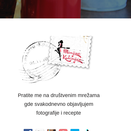
Pratite me na društvenim mrežama
gde svakodnevno objavljujem
fotografije i recepte