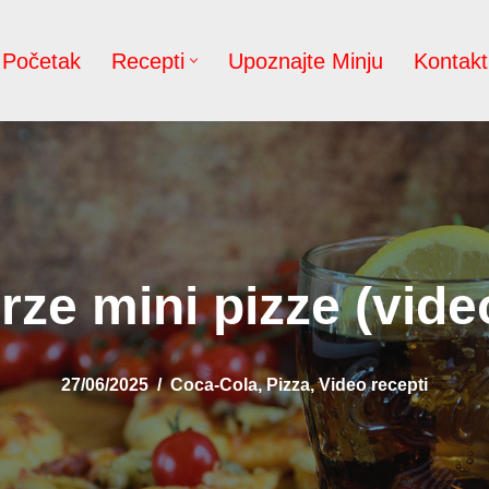
Početak
Recepti
Upoznajte Minju
Kontakt
rze mini pizze (vide
27/06/2025
Coca-Cola
,
Pizza
,
Video recepti