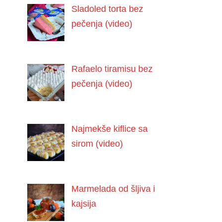
Sladoled torta bez
pečenja (video)
Rafaelo tiramisu bez
pečenja (video)
Najmekše kiflice sa
sirom (video)
Marmelada od šljiva i
kajsija