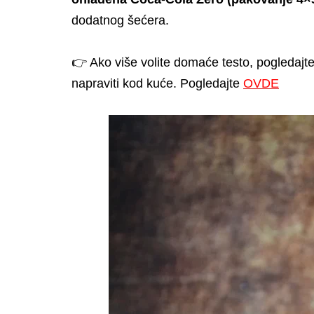
dodatnog šećera.
👉 Ako više volite domaće testo, pogledajte
napraviti kod kuće. Pogledajte
OVDE