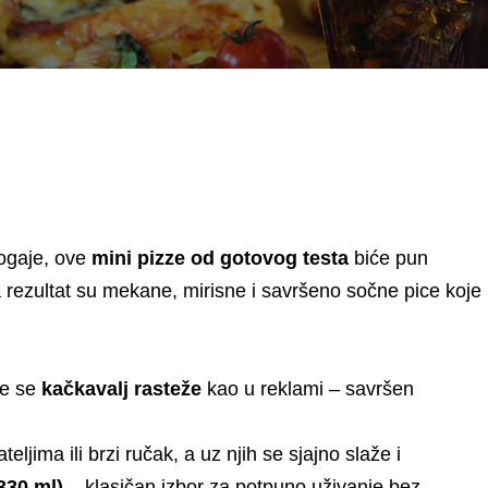
logaje, ove
mini pizze od gotovog testa
biće pun
a rezultat su mekane, mirisne i savršeno sočne pice koje
ne se
kačkavalj rasteže
kao u reklami – savršen
eljima ili brzi ručak, a uz njih se sjajno slaže i
330 ml)
– klasičan izbor za potpuno uživanje bez