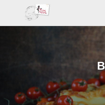
Skoči
na
sadržaj
B