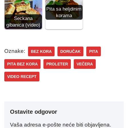
Pita sa heljdinim
korama
Seckana
gibanica (video)
Oznake:
BEZ KORA
DORUČAK
PITA
PITA BEZ KORA
PROLETER
VEČERA
VIDEO RECEPT
Ostavite odgovor
Vaša adresa e-pošte neće biti objavljena.