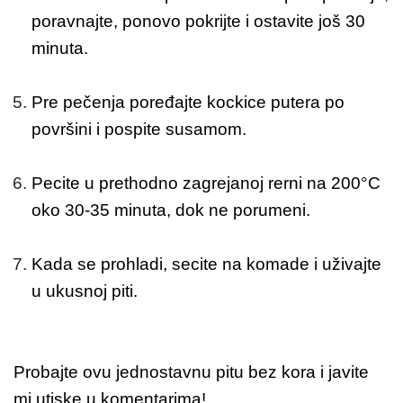
poravnajte, ponovo pokrijte i ostavite još 30
minuta.
Pre pečenja poređajte kockice putera po
površini i pospite susamom.
Pecite u prethodno zagrejanoj rerni na 200°C
oko 30-35 minuta, dok ne porumeni.
Kada se prohladi, secite na komade i uživajte
u ukusnoj piti.
Probajte ovu jednostavnu pitu bez kora i javite
mi utiske u komentarima!