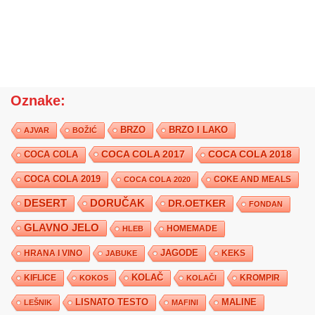
Oznake:
BRZO
BRZO I LAKO
AJVAR
BOŽIĆ
COCA COLA 2017
COCA COLA
COCA COLA 2018
COCA COLA 2019
COKE AND MEALS
COCA COLA 2020
DESERT
DORUČAK
DR.OETKER
FONDAN
GLAVNO JELO
HLEB
HOMEMADE
JAGODE
HRANA I VINO
KEKS
JABUKE
KIFLICE
KOLAČ
KROMPIR
KOKOS
KOLAČI
LISNATO TESTO
MALINE
LEŠNIK
MAFINI