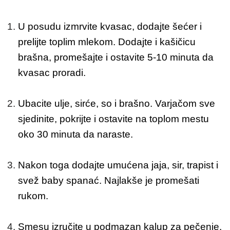
U posudu izmrvite kvasac, dodajte šećer i
prelijte toplim mlekom. Dodajte i kašičicu
brašna, promešajte i ostavite 5-10 minuta da
kvasac proradi.
Ubacite ulje, sirće, so i brašno. Varjačom sve
sjedinite, pokrijte i ostavite na toplom mestu
oko 30 minuta da naraste.
Nakon toga dodajte umućena jaja, sir, trapist i
svež baby spanać. Najlakše je promešati
rukom.
Smesu izručite u podmazan kalup za pečenje,