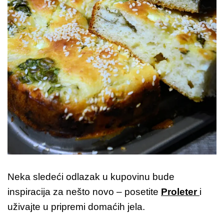
Neka sledeći odlazak u kupovinu bude
inspiracija za nešto novo – posetite
Proleter
i
uživajte u pripremi domaćih jela.