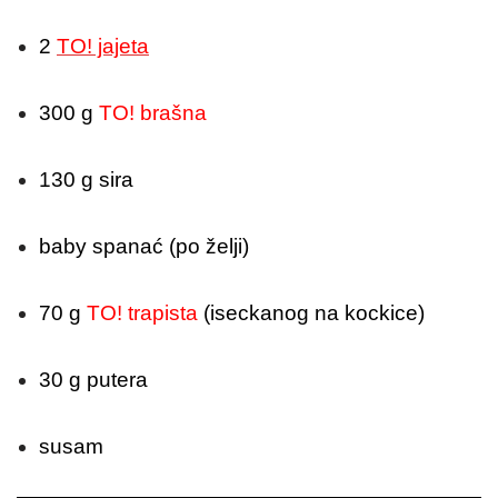
2
TO! jajeta
300 g
TO! brašna
130 g sira
baby spanać (po želji)
70 g
TO! trapista
(iseckanog na kockice)
30 g putera
susam