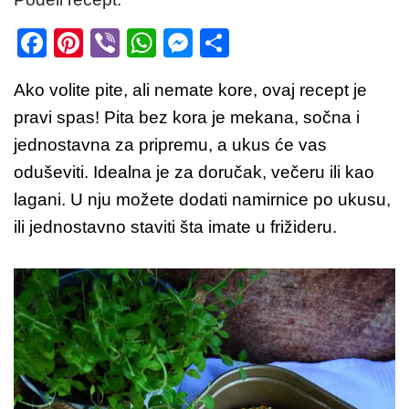
F
Pi
Vi
W
M
S
a
nt
b
h
e
h
Ako volite pite, ali nemate kore, ovaj recept je
c
er
er
at
ss
ar
pravi spas! Pita bez kora je mekana, sočna i
e
e
s
e
e
jednostavna za pripremu, a ukus će vas
b
st
A
n
oduševiti. Idealna je za doručak, večeru ili kao
o
p
g
lagani. U nju možete dodati namirnice po ukusu,
o
p
er
ili jednostavno staviti šta imate u frižideru.
k