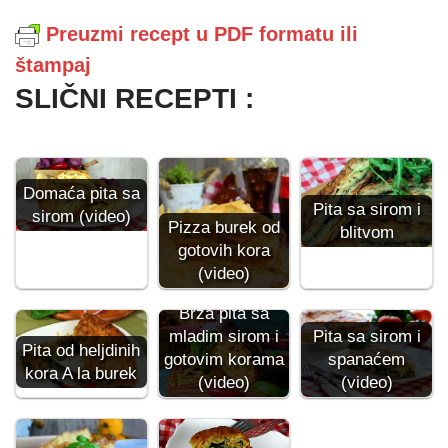
Preuzmi recept u PDF formatu ili
štampaj
SLIČNI RECEPTI :
Domaća pita sa
Pita sa sirom i
sirom (video)
Pizza burek od
blitvom
gotovih kora
(video)
Brza pita sa
mladim sirom i
Pita sa sirom i
Pita od heljdinih
gotovim korama
spanaćem
kora A la burek
(video)
(video)