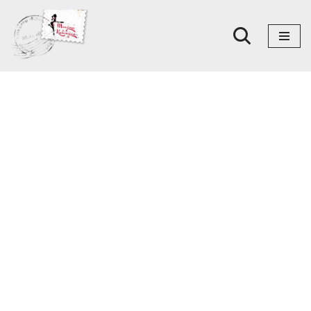
Skoči
na
sadržaj