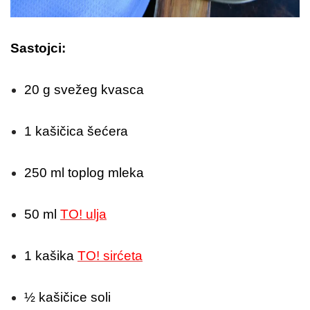
Sastojci:
20 g svežeg kvasca
1 kašičica šećera
250 ml toplog mleka
50 ml
TO! ulja
1 kašika
TO! sirćeta
½ kašičice soli