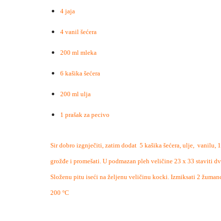
4 jaja
4 vanil šećera
200 ml mleka
6 kašika šećera
200 ml ulja
1 prašak za pecivo
Sir dobro izgnječiti, zatim dodat 5 kašika šećera, ulje, vanilu, 
grožđe i promešati. U podmazan pleh veličine 23 x 33 staviti dve
Složenu pitu iseći na željenu veličinu kocki. Izmiksati 2 žumanc
200 °C