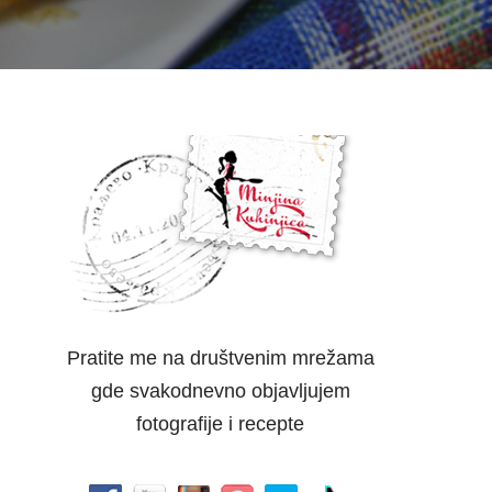
Pratite me na društvenim mrežama
gde svakodnevno objavljujem
fotografije i recepte