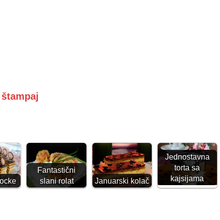
i štampaj
Jednostavna
torta sa
Fantastični
kajsijama
kocke
slani rolat
Januarski kolač