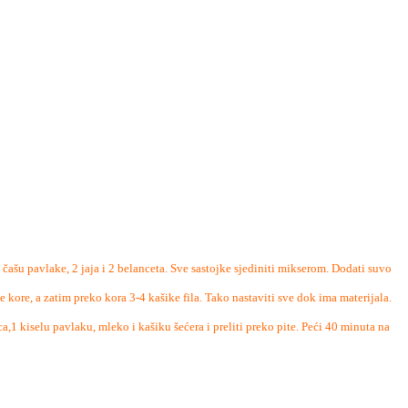
1 čašu pavlake, 2 jaja i 2 belanceta. Sve sastojke sjediniti mikserom. Dodati suvo
 kore, a zatim preko kora 3-4 kašike fila. Tako nastaviti sve dok ima materijala.
a,1 kiselu pavlaku, mleko i kašiku šećera i preliti preko pite. Peći 40 minuta na