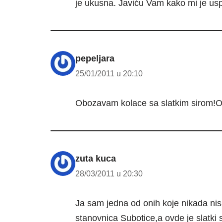
je ukusna. Javiću Vam kako mi je usp
pepeljara
25/01/2011 u 20:10
Obozavam kolace sa slatkim sirom!O
zuta kuca
28/03/2011 u 20:30
Ja sam jedna od onih koje nikada nis
stanovnica Subotice,a ovde je slatk