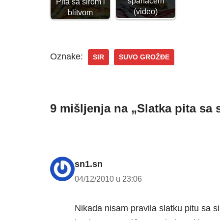
spanaćem
Pita sa sirom i
(video)
blitvom
Oznake:
SIR
SUVO GROŽĐE
9 mišljenja na „Slatka pita sa
sn1.sn
04/12/2010 u 23:06
Nikada nisam pravila slatku pitu sa 