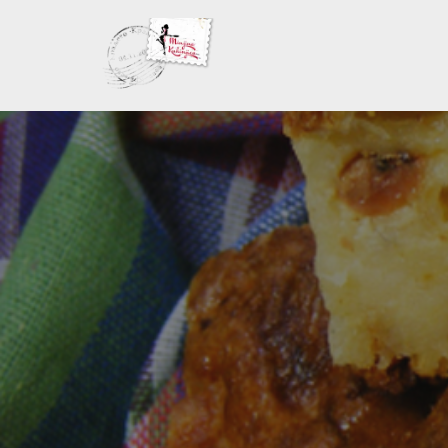
Skoči
na
sadržaj