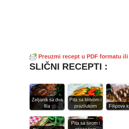
Preuzmi recept u PDF formatu il
SLIČNI RECEPTI :
Zeljanik sa dva
Pita sa blitvom i
Filipove 
fila
prazilukom
Pita sa sirom i