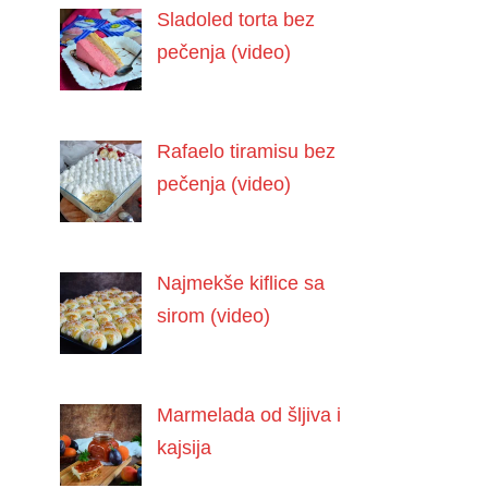
Sladoled torta bez
pečenja (video)
Rafaelo tiramisu bez
pečenja (video)
Najmekše kiflice sa
sirom (video)
Marmelada od šljiva i
kajsija