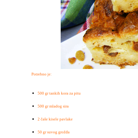
Potrebno je:
500 gr tankih kora za pitu
500 gr mladog sira
2 čaše kisele pavlake
50 gr suvog grožđa