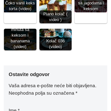
Čoko vanil keks
sa jagodama i
torta (video)
keksom
Piano kolač (
video )
Kolač za 15
minuta sa
keksom i
bananama
Kolač 036
(video)
(video)
Ostavite odgovor
Vaša adresa e-pošte neće biti objavljena.
Neophodna polja su označena
*
Ime
*