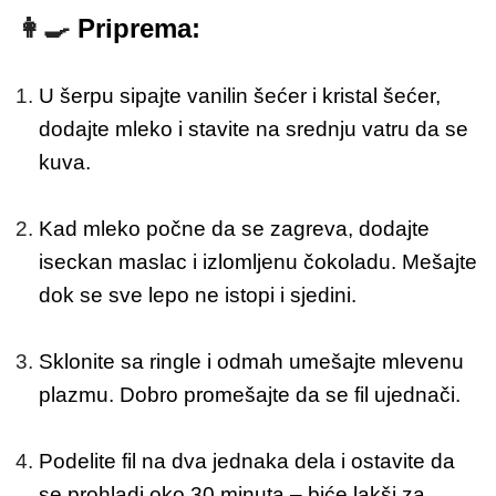
👩‍🍳
Priprema:
U šerpu sipajte vanilin šećer i kristal šećer,
dodajte mleko i stavite na srednju vatru da se
kuva.
Kad mleko počne da se zagreva, dodajte
iseckan maslac i izlomljenu čokoladu. Mešajte
dok se sve lepo ne istopi i sjedini.
Sklonite sa ringle i odmah umešajte mlevenu
plazmu. Dobro promešajte da se fil ujednači.
Podelite fil na dva jednaka dela i ostavite da
se prohladi oko 30 minuta – biće lakši za