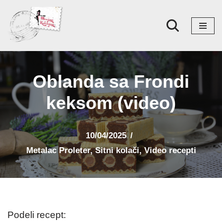
Skoči
na
sadržaj
Oblanda sa Frondi
keksom (video)
10/04/2025
Metalac Proleter
,
Sitni kolači
,
Video recepti
Podeli recept: