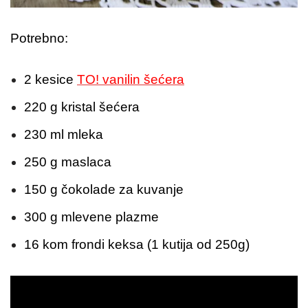
Potrebno:
2 kesice
TO! vanilin šećera
220 g kristal šećera
230 ml mleka
250 g maslaca
150 g čokolade za kuvanje
300 g mlevene plazme
16 kom frondi keksa (1 kutija od 250g)