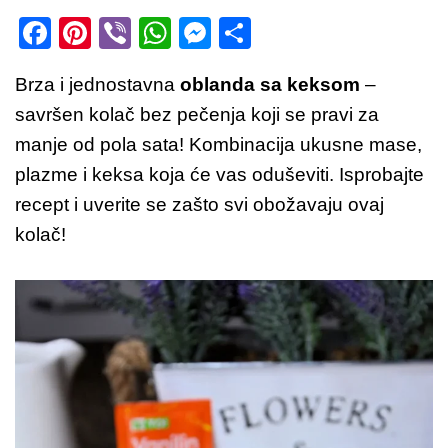
F
Pi
Vi
W
M
S
a
nt
b
h
e
h
Brza i jednostavna
oblanda sa keksom
–
c
er
er
at
ss
ar
savršen kolač bez pečenja koji se pravi za
e
e
s
e
e
manje od pola sata! Kombinacija ukusne mase,
b
st
A
n
plazme i keksa koja će vas oduševiti. Isprobajte
o
p
g
recept i uverite se zašto svi obožavaju ovaj
o
p
er
kolač!
k