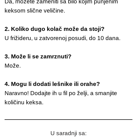
Da, možete zameniti sa bilo kojim punjenim
keksom slične veličine.
2. Koliko dugo kolač može da stoji?
U frižideru, u zatvorenoj posudi, do 10 dana.
3. Može li se zamrznuti?
Može.
4. Mogu li dodati lešnike ili orahe?
Naravno! Dodajte ih u fil po želji, a smanjite
količinu keksa.
U saradnji sa: