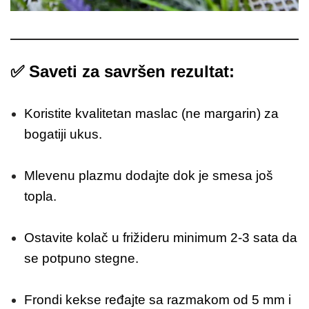
✅
Saveti za savršen rezultat:
Koristite kvalitetan maslac (ne margarin) za
bogatiji ukus.
Mlevenu plazmu dodajte dok je smesa još
topla.
Ostavite kolač u frižideru minimum 2-3 sata da
se potpuno stegne.
Frondi kekse ređajte sa razmakom od 5 mm i