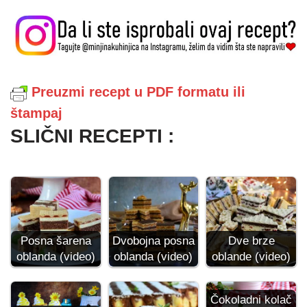
Preuzmi recept u PDF formatu ili
štampaj
SLIČNI RECEPTI :
Posna šarena
Dvobojna posna
Dve brze
oblanda (video)
oblanda (video)
oblande (video)
Čokoladni kolač