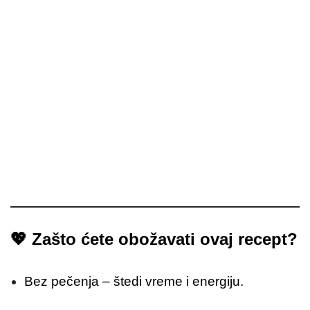
💖
Zašto ćete obožavati ovaj recept?
Bez pečenja – štedi vreme i energiju.