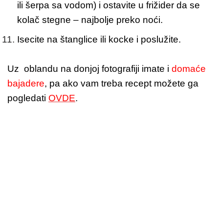
ili šerpa sa vodom) i ostavite u frižider da se
kolač stegne – najbolje preko noći.
Isecite na štanglice ili kocke i poslužite.
Uz oblandu na donjoj fotografiji imate i
domaće
bajadere
, pa ako vam treba recept možete ga
pogledati
OVDE
.