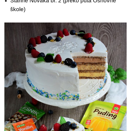
Starine Novaka br. 2 (preko puta Osnovne
škole)