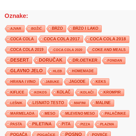
Oznake:
BRZO
BRZO I LAKO
AJVAR
BOŽIĆ
COCA COLA 2017
COCA COLA
COCA COLA 2018
COCA COLA 2019
COKE AND MEALS
COCA COLA 2020
DESERT
DORUČAK
DR.OETKER
FONDAN
GLAVNO JELO
HLEB
HOMEMADE
JAGODE
HRANA I VINO
KEKS
JABUKE
KIFLICE
KOLAČ
KROMPIR
KOKOS
KOLAČI
LISNATO TESTO
MALINE
LEŠNIK
MAFINI
MARMELADA
MESO
MLEVENO MESO
PALAČINKE
PILETINA
PITA
PASTA
PIZZA
PLAZMA
POSNO
POGAČA
POVRĆE
POGAČICE