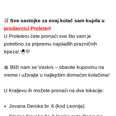
🛒
Sve sastojke za ovaj kolač sam kupila u
prodavnici Proleter
!
U Proleteru ćete pronaći sve što vam je
potrebno za pripremu najslađih prazničnih
trpeza! 🐣💛
🎀 Bliži nam se Vaskrs – obavite kupovinu na
vreme i uživajte u najlepšim domaćim kolačima!
U Kraljevu ih možete pronaći na dve lokacije:
Jovana Deroka br. 6 (kod Leonija)