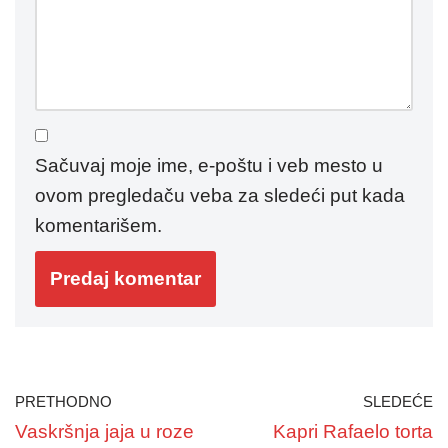
Sačuvaj moje ime, e-poštu i veb mesto u
ovom pregledaču veba za sledeći put kada
komentarišem.
PRETHODNO
SLEDEĆE
Vaskršnja jaja u roze
Kapri Rafaelo torta