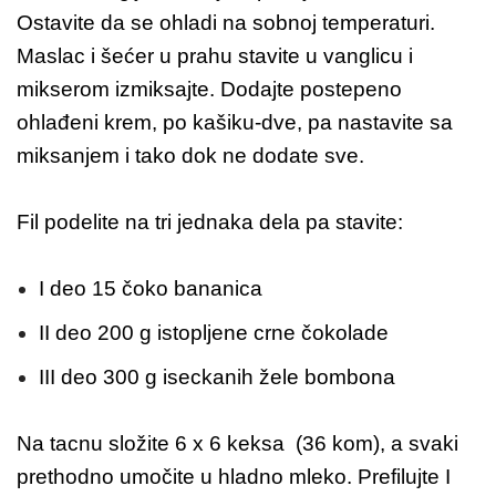
Ostavite da se ohladi na sobnoj temperaturi.
Maslac i šećer u prahu stavite u vanglicu i
mikserom izmiksajte. Dodajte postepeno
ohlađeni krem, po kašiku-dve, pa nastavite sa
miksanjem i tako dok ne dodate sve.
Fil podelite na tri jednaka dela pa stavite:
I deo 15 čoko bananica
II deo 200 g istopljene crne čokolade
III deo 300 g iseckanih žele bombona
Na tacnu složite 6 x 6 keksa (36 kom), a svaki
prethodno umočite u hladno mleko. Prefilujte I