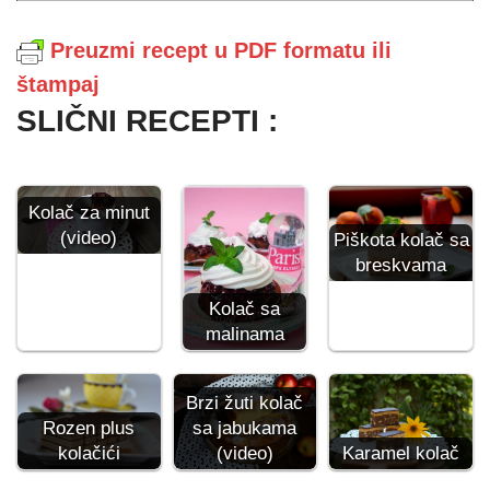
Preuzmi recept u PDF formatu ili
štampaj
SLIČNI RECEPTI :
Kolač za minut
(video)
Piškota kolač sa
breskvama
Kolač sa
malinama
Brzi žuti kolač
sa jabukama
Rozen plus
(video)
kolačići
Karamel kolač