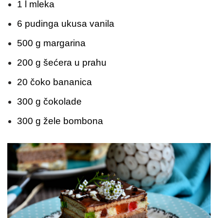
1 l mleka
6 pudinga ukusa vanila
500 g margarina
200 g šećera u prahu
20 čoko bananica
300 g čokolade
300 g žele bombona