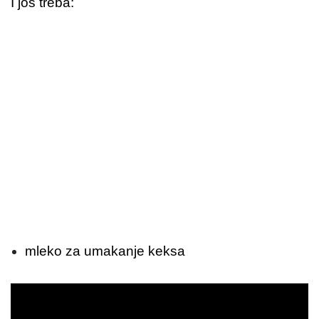
I još treba:
mleko za umakanje keksa