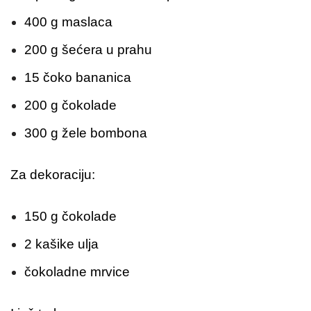
400 g maslaca
200 g šećera u prahu
15 čoko bananica
200 g čokolade
300 g žele bombona
Za dekoraciju:
150 g čokolade
2 kašike ulja
čokoladne mrvice