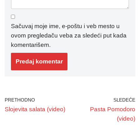
Sačuvaj moje ime, e-poštu i veb mesto u
ovom pregledaču veba za sledeći put kada
komentarišem.
PRETHODNO
SLEDEĆE
Slojevita salata (video)
Pasta Pomodoro
(video)