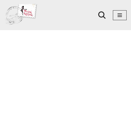
Skoči
na
sadržaj