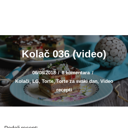
Kolač 036 (video)
06/08/2018
8 komentara
Kolači
,
LG
,
Torte
,
Torte za svaki dan
,
Video
recepti
Podeli recept: