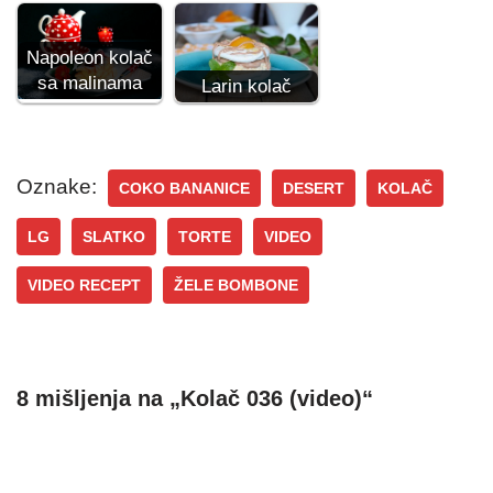
Napoleon kolač
sa malinama
Larin kolač
Oznake:
COKO BANANICE
DESERT
KOLAČ
LG
SLATKO
TORTE
VIDEO
VIDEO RECEPT
ŽELE BOMBONE
8 mišljenja na „Kolač 036 (video)“