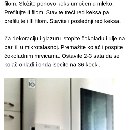
filom. Složite ponovo keks umočen u mleko.
Prefilujte II filom. Stavite treći red keksa pa
prefilujte i III filom. Stavite i poslednji red keksa.
Za dekoraciju i glazuru istopite čokoladu i ulje na
pari ili u mikrotalasnoj. Premažite kolač i pospite
čokoladnim mrvicama. Ostavite 2-3 sata da se
kolač ohladi i onda isecite na 36 kocki.