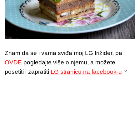
Znam da se i vama sviđa moj LG frižider, pa
OVDE
pogledajte više o njemu, a možete
posetiti i zapratiti
LG stranicu na facebook-u
?