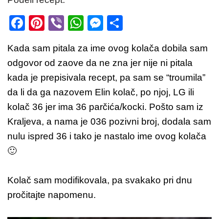
F
Pi
Vi
W
M
S
a
nt
b
h
e
h
Kada sam pitala za ime ovog kolača dobila sam
c
er
er
at
ss
ar
odgovor od zaove da ne zna jer nije ni pitala
e
e
s
e
e
kada je prepisivala recept, pa sam se “troumila”
b
st
A
n
da li da ga nazovem Elin kolač, po njoj, LG ili
o
p
g
kolač 36 jer ima 36 parčića/kocki. Pošto sam iz
o
p
er
Kraljeva, a nama je 036 pozivni broj, dodala sam
k
nulu ispred 36 i tako je nastalo ime ovog kolača
🙂
Kolač sam modifikovala, pa svakako pri dnu
pročitajte napomenu.