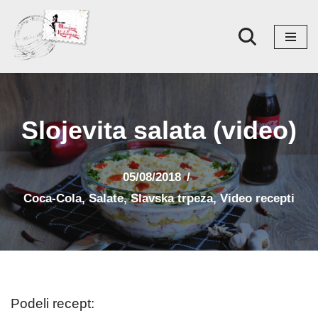
Skoči
na
sadržaj
Slojevita salata (video)
05/08/2018
Coca-Cola
,
Salate
,
Slavska trpeza
,
Video recepti
Podeli recept: