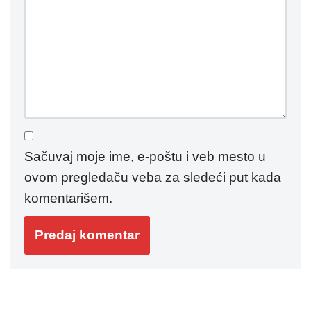
Sačuvaj moje ime, e-poštu i veb mesto u
ovom pregledaču veba za sledeći put kada
komentarišem.