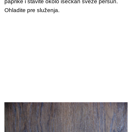
paprike i stavite okolo iseckan sveže peršun.
Ohladite pre služenja.