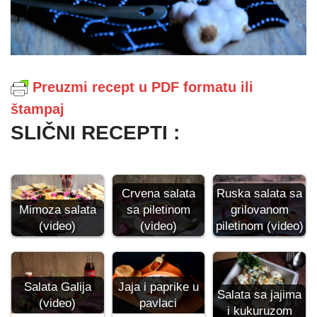
Preuzmi recept u PDF formatu ili
štampaj
SLIČNI RECEPTI :
Crvena salata
Ruska salata sa
Mimoza salata
sa piletinom
grilovanom
(video)
(video)
piletinom (video)
Salata Galija
Jaja i paprike u
Salata sa jajima
(video)
pavlaci
i kukuruzom