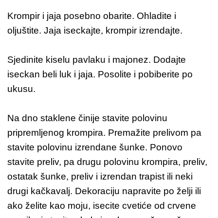
Krompir i jaja posebno obarite. Ohladite i
oljuštite. Jaja iseckajte, krompir izrendajte.
Sjedinite kiselu pavlaku i majonez. Dodajte
iseckan beli luk i jaja. Posolite i pobiberite po
ukusu.
Na dno staklene činije stavite polovinu
pripremljenog krompira. Premažite prelivom pa
stavite polovinu izrendane šunke. Ponovo
stavite preliv, pa drugu polovinu krompira, preliv,
ostatak šunke, preliv i izrendan trapist ili neki
drugi kačkavalj. Dekoraciju napravite po želji ili
ako želite kao moju, isecite cvetiće od crvene