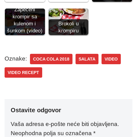
Zapečeni
krompir sa
kulenom i
Brokoli u
šunkom (video)
krompiru
Oznake:
COCA COLA 2018
SALATA
VIDEO
VIDEO RECEPT
Ostavite odgovor
Vaša adresa e-pošte neće biti objavljena.
Neophodna polja su označena
*