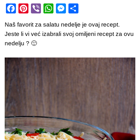
F
Pi
Vi
W
M
S
a
nt
b
h
e
h
Naš favorit za salatu nedelje je ovaj recept.
c
er
er
at
ss
ar
Jeste li vi već izabrali svoj omiljeni recept za ovu
e
e
s
e
e
nedelju ? 🙂
b
st
A
n
o
p
g
o
p
er
k