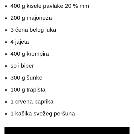
400 g kisele pavlake 20 % mm
200 g majoneza
3 čena belog luka
4 jajeta
400 g krompira
so i biber
300 g šunke
100 g trapista
1 crvena paprika
1 kašika svežeg peršuna