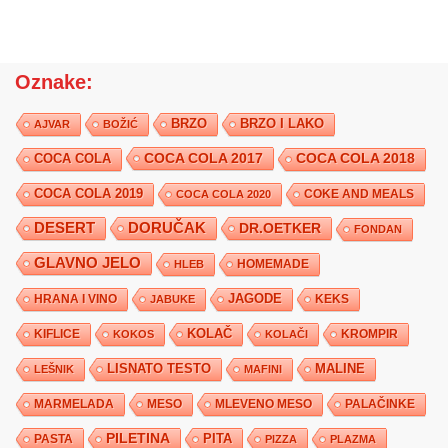
Oznake:
BRZO
BRZO I LAKO
AJVAR
BOŽIĆ
COCA COLA 2017
COCA COLA
COCA COLA 2018
COCA COLA 2019
COKE AND MEALS
COCA COLA 2020
DESERT
DORUČAK
DR.OETKER
FONDAN
GLAVNO JELO
HLEB
HOMEMADE
JAGODE
HRANA I VINO
KEKS
JABUKE
KIFLICE
KOLAČ
KROMPIR
KOKOS
KOLAČI
LISNATO TESTO
MALINE
LEŠNIK
MAFINI
MARMELADA
MESO
MLEVENO MESO
PALAČINKE
PILETINA
PITA
PASTA
PIZZA
PLAZMA