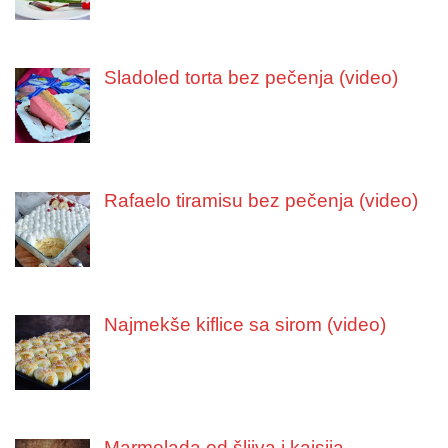
Sladoled torta bez pečenja (video)
Rafaelo tiramisu bez pečenja (video)
Najmekše kiflice sa sirom (video)
Marmelada od šljiva i kajsija