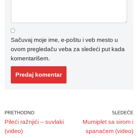
Sačuvaj moje ime, e-poštu i veb mesto u
ovom pregledaču veba za sledeći put kada
komentarišem.
PRETHODNO
SLEDEĆE
Pileći ražnjići – suvlaki
Mumiplet sa sirom i
(video)
spanaćem (video)