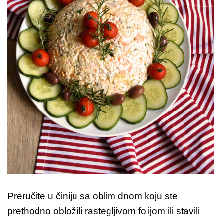
Preručite u činiju sa oblim dnom koju ste
prethodno obložili rastegljivom folijom ili stavili