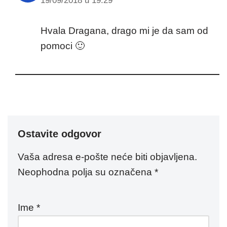
19/09/2018 u 19:29
Hvala Dragana, drago mi je da sam od
pomoci 🙂
Ostavite odgovor
Vaša adresa e-pošte neće biti objavljena.
Neophodna polja su označena
*
Ime
*