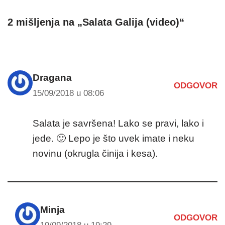
2 mišljenja na „Salata Galija (video)“
Dragana
ODGOVOR
15/09/2018 u 08:06
Salata je savršena! Lako se pravi, lako i
jede. 🙂 Lepo je što uvek imate i neku
novinu (okrugla činija i kesa).
Minja
ODGOVOR