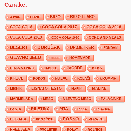
Oznake:
BRZO
BRZO I LAKO
AJVAR
BOŽIĆ
COCA COLA 2017
COCA COLA
COCA COLA 2018
COCA COLA 2019
COKE AND MEALS
COCA COLA 2020
DESERT
DORUČAK
DR.OETKER
FONDAN
GLAVNO JELO
HLEB
HOMEMADE
JAGODE
HRANA I VINO
KEKS
JABUKE
KIFLICE
KOLAČ
KROMPIR
KOKOS
KOLAČI
LISNATO TESTO
MALINE
LEŠNIK
MAFINI
MARMELADA
MESO
MLEVENO MESO
PALAČINKE
PILETINA
PITA
PASTA
PIZZA
PLAZMA
POSNO
POGAČA
POVRĆE
POGAČICE
PREDJELA
PROLETER
ROLAT
ROLNICE