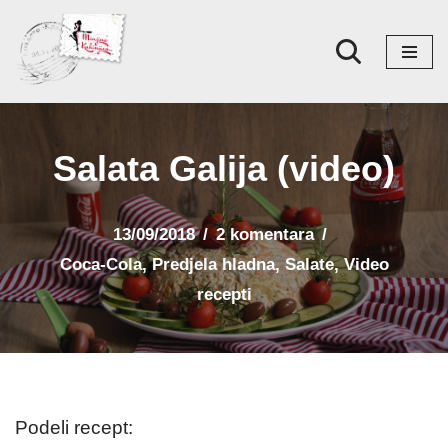
Skoči
na
sadržaj
Salata Galija (video)
13/09/2018
2 komentara
Coca-Cola
,
Predjela hladna
,
Salate
,
Video
recepti
Podeli recept: