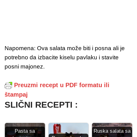
Napomena: Ova salata može biti i posna ali je
potrebno da izbacite kiselu pavlaku i stavite
posni majonez.
Preuzmi recept u PDF formatu ili
štampaj
SLIČNI RECEPTI :
Pasta sa
Ruska salata sa