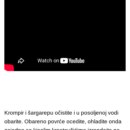
Krompir i šargarepu očistite i u posoljenoj vodi
obarite. Obareno povrće ocedite, ohladite onda