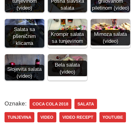
tunjevinom
grilovanom
Posna slavska
(video)
piletinom (video)
salata
Salata sa
Mimoza salata
Krompir salata
pšeničnim
(video)
sa tunjevinom
klicama
Bela salata
Slojevita salata
(video)
(video)
Oznake:
COCA COLA 2018
SALATA
TUNJEVINA
VIDEO
VIDEO RECEPT
YOUTUBE