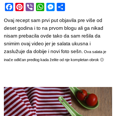
F
Pi
Vi
W
M
S
a
nt
b
h
e
h
Ovaj recept sam prvi put objavila pre više od
c
er
er
at
ss
ar
deset godina i to na prvom blogu ali ga nikad
e
e
s
e
e
nisam prebacila ovde tako da sam rešila da
b
st
A
n
snimim ovaj video jer je salata ukusna i
o
p
g
zaslužuje da dobije i novi foto sešn.
Ova salata je
o
p
er
inače odličan predlog kada želite od nje kompletan obrok 🙂
k