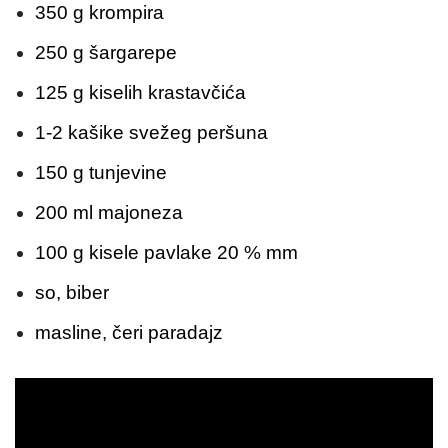
350 g krompira
250 g šargarepe
125 g kiselih krastavčića
1-2 kašike svežeg peršuna
150 g tunjevine
200 ml majoneza
100 g kisele pavlake 20 % mm
so, biber
masline, čeri paradajz