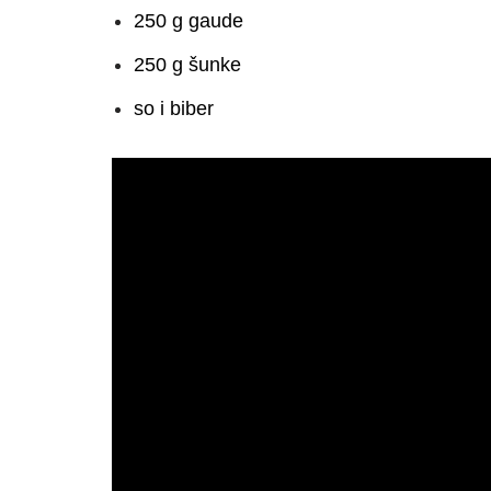
250 g gaude
250 g šunke
so i biber