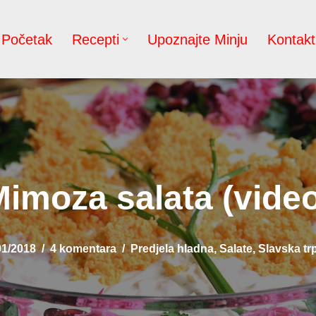
Početak
Recepti
Upoznajte Minju
Kontakt
imoza salata (vide
01/2018
4 komentara
Predjela hladna
,
Salate
,
Slavska tr