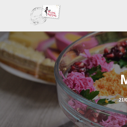
Skoči
na
sadržaj
M
21/