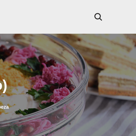
o)
peza