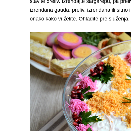
stavite preliv. Izrendajte šargarepu, pa preli
izrendana gauda, preliv, izrendana ili sitno 
onako kako vi želite. Ohladite pre služenja.