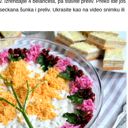
v. Izrendajte 4 belanceta, pa stavite preliv. Preko ide još
iseckana šunka i preliv. Ukrasite kao na video snimku ili