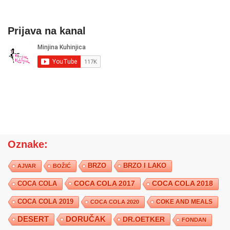
Prijava na kanal
Oznake:
BRZO
BRZO I LAKO
AJVAR
BOŽIĆ
COCA COLA 2017
COCA COLA
COCA COLA 2018
COCA COLA 2019
COKE AND MEALS
COCA COLA 2020
DESERT
DORUČAK
DR.OETKER
FONDAN