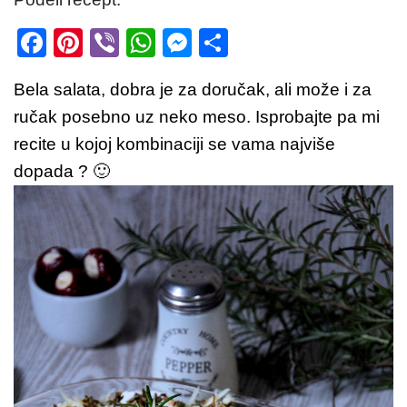
F
Pi
Vi
W
M
S
a
nt
b
h
e
h
Bela salata, dobra je za doručak, ali može i za
c
er
er
at
ss
ar
ručak posebno uz neko meso. Isprobajte pa mi
e
e
s
e
e
recite u kojoj kombinaciji se vama najviše
b
st
A
n
dopada ? 🙂
o
p
g
o
p
er
k