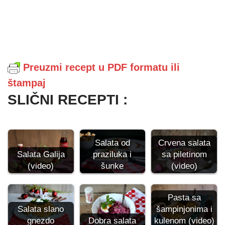
Preuzmi recept u PDF formatu ili
štampaj
SLIČNI RECEPTI :
Crvena salata
Salata od
Salata Galija
sa piletinom
praziluka i
(video)
(video)
šunke
Pasta sa
šampinjonima i
Salata slano
kulenom (video)
gnezdo
Dobra salata