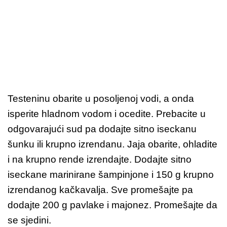
Testeninu obarite u posoljenoj vodi, a onda
isperite hladnom vodom i ocedite. Prebacite u
odgovarajući sud pa dodajte sitno iseckanu
šunku ili krupno izrendanu. Jaja obarite, ohladite
i na krupno rende izrendajte. Dodajte sitno
iseckane marinirane šampinjone i 150 g krupno
izrendanog kačkavalja. Sve promešajte pa
dodajte 200 g pavlake i majonez. Promešajte da
se sjedini.