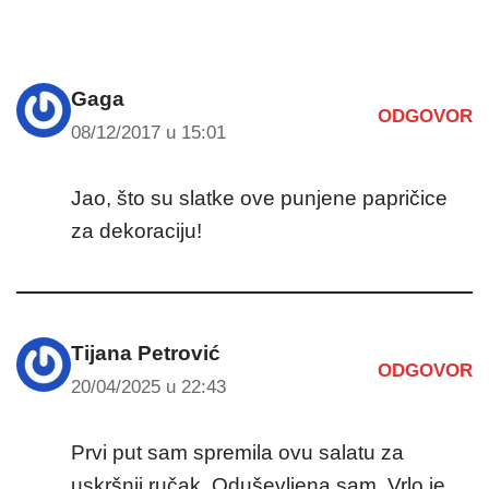
Gaga
ODGOVOR
08/12/2017 u 15:01
Jao, što su slatke ove punjene papričice
za dekoraciju!
Tijana Petrović
ODGOVOR
20/04/2025 u 22:43
Prvi put sam spremila ovu salatu za
uskršnji ručak. Oduševljena sam. Vrlo je