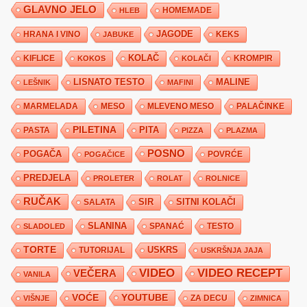
GLAVNO JELO
HLEB
HOMEMADE
JAGODE
HRANA I VINO
KEKS
JABUKE
KIFLICE
KOLAČ
KROMPIR
KOKOS
KOLAČI
LISNATO TESTO
MALINE
LEŠNIK
MAFINI
MARMELADA
MESO
MLEVENO MESO
PALAČINKE
PILETINA
PITA
PASTA
PIZZA
PLAZMA
POSNO
POGAČA
POVRĆE
POGAČICE
PREDJELA
PROLETER
ROLAT
ROLNICE
RUČAK
SIR
SITNI KOLAČI
SALATA
SLANINA
SPANAĆ
TESTO
SLADOLED
TORTE
USKRS
TUTORIJAL
USKRŠNJA JAJA
VIDEO
VIDEO RECEPT
VEČERA
VANILA
YOUTUBE
VOĆE
ZA DECU
VIŠNJE
ZIMNICA