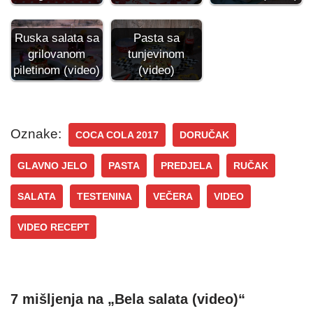
Ruska salata sa
Pasta sa
grilovanom
tunjevinom
piletinom (video)
(video)
Oznake:
COCA COLA 2017
DORUČAK
GLAVNO JELO
PASTA
PREDJELA
RUČAK
SALATA
TESTENINA
VEČERA
VIDEO
VIDEO RECEPT
7 mišljenja na „Bela salata (video)“