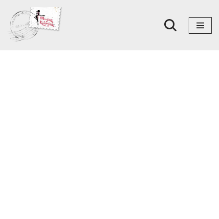
Skoči
na
sadržaj