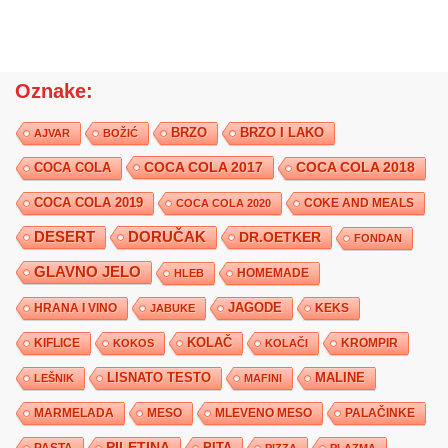
Oznake:
BRZO
BRZO I LAKO
AJVAR
BOŽIĆ
COCA COLA 2017
COCA COLA
COCA COLA 2018
COCA COLA 2019
COKE AND MEALS
COCA COLA 2020
DESERT
DORUČAK
DR.OETKER
FONDAN
GLAVNO JELO
HLEB
HOMEMADE
JAGODE
HRANA I VINO
KEKS
JABUKE
KIFLICE
KOLAČ
KROMPIR
KOKOS
KOLAČI
LISNATO TESTO
MALINE
LEŠNIK
MAFINI
MARMELADA
MESO
MLEVENO MESO
PALAČINKE
PILETINA
PITA
PASTA
PIZZA
PLAZMA