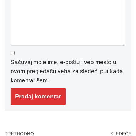
Sačuvaj moje ime, e-poštu i veb mesto u
ovom pregledaču veba za sledeći put kada
komentarišem.
PRETHODNO
SLEDEĆE