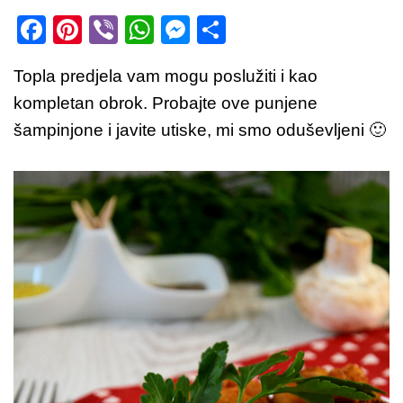
F
Pi
Vi
W
M
S
a
nt
b
h
e
h
Topla predjela vam mogu poslužiti i kao
c
er
er
at
ss
ar
kompletan obrok. Probajte ove punjene
e
e
s
e
e
šampinjone i javite utiske, mi smo oduševljeni 🙂
b
st
A
n
o
p
g
o
p
er
k