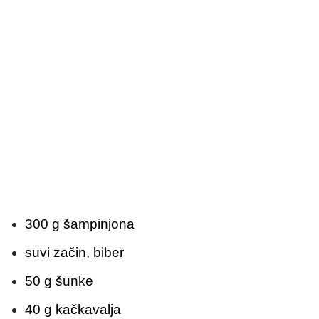
300 g šampinjona
suvi začin, biber
50 g šunke
40 g kačkavalja