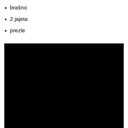
brašno
2 jajeta
prezle