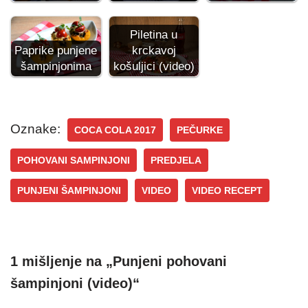
Piletina u
krckavoj
Paprike punjene
košuljici (video)
šampinjonima
Oznake:
COCA COLA 2017
PEČURKE
POHOVANI SAMPINJONI
PREDJELA
PUNJENI ŠAMPINJONI
VIDEO
VIDEO RECEPT
1 mišljenje na „Punjeni pohovani
šampinjoni (video)“