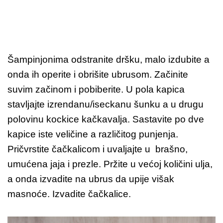
Šampinjonima odstranite dršku, malo izdubite a
onda ih operite i obrišite ubrusom. Začinite
suvim začinom i pobiberite. U pola kapica
stavljajte izrendanu/iseckanu šunku a u drugu
polovinu kockice kačkavalja. Sastavite po dve
kapice iste veličine a različitog punjenja.
Pričvrstite čačkalicom i uvaljajte u brašno,
umućena jaja i prezle. Pržite u većoj količini ulja,
a onda izvadite na ubrus da upije višak
masnoće. Izvadite čačkalice.