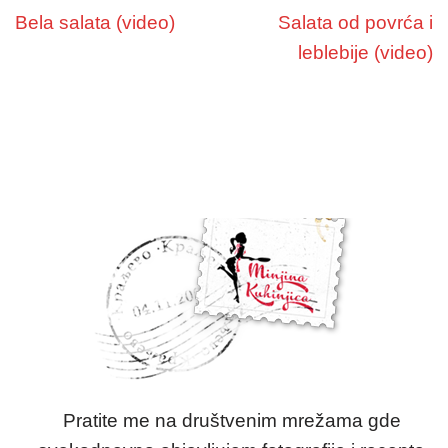
Bela salata (video)
Salata od povrća i
leblebije (video)
Pratite me na društvenim mrežama gde