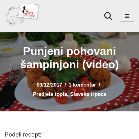
Skoči
na
sadržaj
Punjeni pohovani
šampinjoni (video)
09/12/2017
1 komentar
Predjela topla
,
Slavska trpeza
Podeli recept: