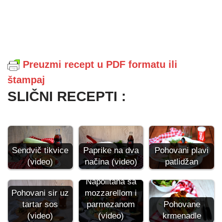
Preuzmi recept u PDF formatu ili
štampaj
SLIČNI RECEPTI :
Sendvič tikvice
Paprike na dva
Pohovani plavi
(video)
načina (video)
patlidžan
Piletina
Napolitana sa
Pohovani sir uz
mozzarellom i
tartar sos
parmezanom
Pohovane
(video)
(video)
krmenadle