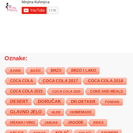
Oznake:
BRZO
BRZO I LAKO
AJVAR
BOŽIĆ
COCA COLA 2017
COCA COLA
COCA COLA 2018
COCA COLA 2019
COKE AND MEALS
COCA COLA 2020
DESERT
DORUČAK
DR.OETKER
FONDAN
GLAVNO JELO
HLEB
HOMEMADE
JAGODE
HRANA I VINO
KEKS
JABUKE
KIFLICE