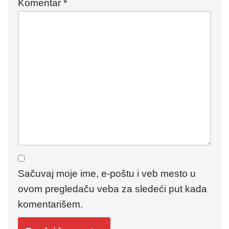
Komentar
*
Sačuvaj moje ime, e-poštu i veb mesto u
ovom pregledaču veba za sledeći put kada
komentarišem.