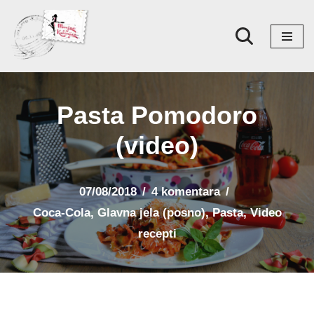
Skoči
na
sadržaj
Pasta Pomodoro
(video)
07/08/2018
4 komentara
Coca-Cola
,
Glavna jela (posno)
,
Pasta
,
Video
recepti