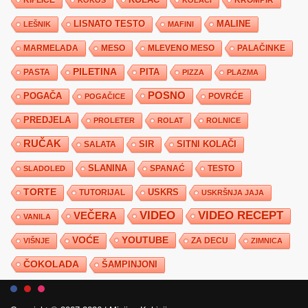
KOLAČ
KROMPIR
KOKOS
KOLAČI
LISNATO TESTO
MALINE
LEŠNIK
MAFINI
MARMELADA
MESO
MLEVENO MESO
PALAČINKE
PILETINA
PITA
PASTA
PIZZA
PLAZMA
POSNO
POGAČA
POVRĆE
POGAČICE
PREDJELA
PROLETER
ROLAT
ROLNICE
RUČAK
SIR
SITNI KOLAČI
SALATA
SLANINA
SPANAĆ
TESTO
SLADOLED
TORTE
USKRS
TUTORIJAL
USKRŠNJA JAJA
VIDEO
VIDEO RECEPT
VEČERA
VANILA
YOUTUBE
VOĆE
ZA DECU
VIŠNJE
ZIMNICA
ČOKOLADA
ŠAMPINJONI