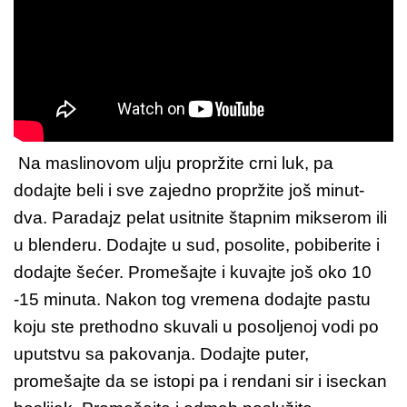
Na maslinovom ulju propržite crni luk, pa
dodajte beli i sve zajedno propržite još minut-
dva. Paradajz pelat usitnite štapnim mikserom ili
u blenderu. Dodajte u sud, posolite, pobiberite i
dodajte šećer. Promešajte i kuvajte još oko 10
-15 minuta. Nakon tog vremena dodajte pastu
koju ste prethodno skuvali u posoljenoj vodi po
uputstvu sa pakovanja. Dodajte puter,
promešajte da se istopi pa i rendani sir i iseckan