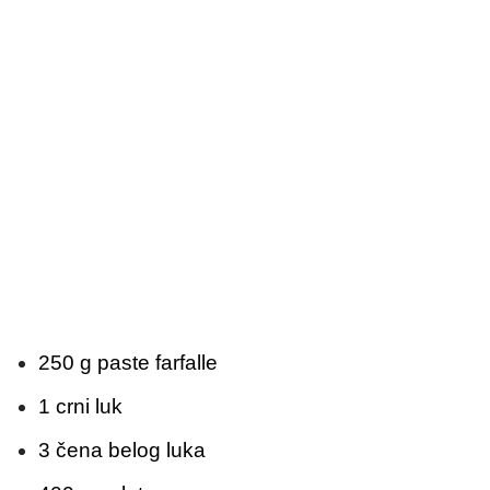
250 g paste farfalle
1 crni luk
3 čena belog luka