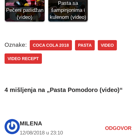
Pasta sa
Pečeni patlidžan
šampinjonima i
(video)
kulenom (video)
Oznake:
COCA COLA 2018
PASTA
VIDEO
VIDEO RECEPT
4 mišljenja na „Pasta Pomodoro (video)“
MILENA
ODGOVOR
12/08/2018 u 23:10