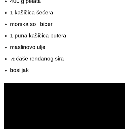
400 g pelata
1 kašičica šećera
morska so i biber
1 puna kašičica putera
maslinovo ulje
½ čaše rendanog sira
bosiljak