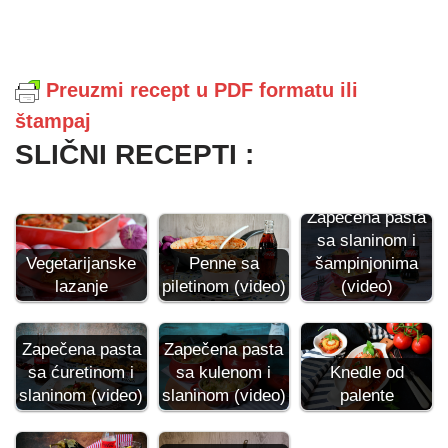
Preuzmi recept u PDF formatu ili
štampaj
SLIČNI RECEPTI :
Zapečena pasta
sa slaninom i
Penne sa
šampinjonima
Vegetarijanske
piletinom (video)
(video)
lazanje
Zapečena pasta
Zapečena pasta
sa ćuretinom i
sa kulenom i
Knedle od
slaninom (video)
slaninom (video)
palente