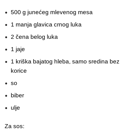
500 g junećeg mlevenog mesa
1 manja glavica crnog luka
2 čena belog luka
1 jaje
1 kriška bajatog hleba, samo sredina bez
korice
so
biber
ulje
Za sos: