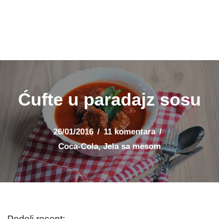
Ćufte u paradajz sosu
26/01/2016
11 komentara
Coca-Cola
,
Jela sa mesom
Podeli recept: