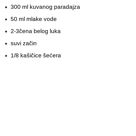
300 ml kuvanog paradajza
50 ml mlake vode
2-3čena belog luka
suvi začin
1/8 kašičice šećera