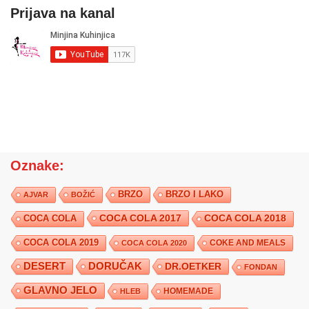
Prijava na kanal
Oznake:
BRZO
BRZO I LAKO
AJVAR
BOŽIĆ
COCA COLA 2017
COCA COLA
COCA COLA 2018
COCA COLA 2019
COKE AND MEALS
COCA COLA 2020
DESERT
DORUČAK
DR.OETKER
FONDAN
GLAVNO JELO
HLEB
HOMEMADE