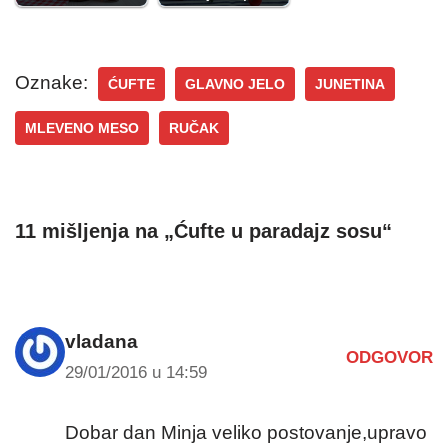
Oznake:
ĆUFTE
GLAVNO JELO
JUNETINA
MLEVENO MESO
RUČAK
11 mišljenja na „Ćufte u paradajz sosu“
vladana
ODGOVOR
29/01/2016 u 14:59
Dobar dan Minja veliko postovanje,upravo