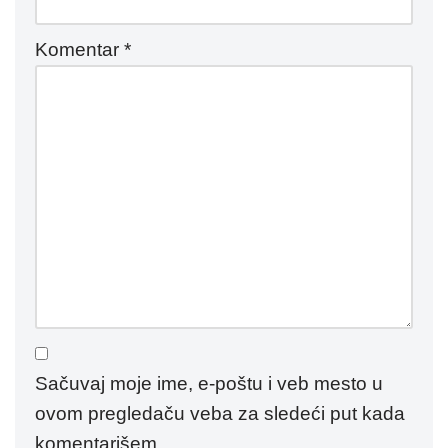
Komentar
*
Sačuvaj moje ime, e-poštu i veb mesto u
ovom pregledaču veba za sledeći put kada
komentarišem.