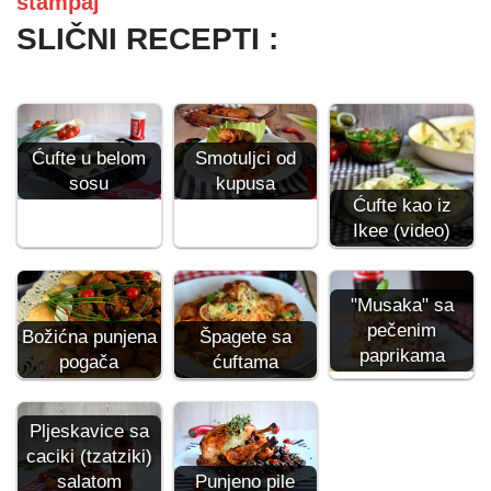
štampaj
SLIČNI RECEPTI :
Smotuljci od
Ćufte u belom
kupusa
sosu
Ćufte kao iz
Ikee (video)
"Musaka" sa
pečenim
Božićna punjena
Špagete sa
paprikama
pogača
ćuftama
Pljeskavice sa
caciki (tzatziki)
salatom
Punjeno pile