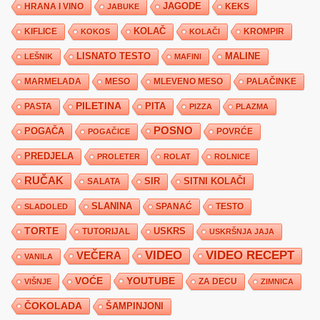
JAGODE
HRANA I VINO
KEKS
JABUKE
KIFLICE
KOLAČ
KROMPIR
KOKOS
KOLAČI
LISNATO TESTO
MALINE
LEŠNIK
MAFINI
MARMELADA
MESO
MLEVENO MESO
PALAČINKE
PILETINA
PITA
PASTA
PIZZA
PLAZMA
POSNO
POGAČA
POVRĆE
POGAČICE
PREDJELA
PROLETER
ROLAT
ROLNICE
RUČAK
SIR
SITNI KOLAČI
SALATA
SLANINA
SPANAĆ
TESTO
SLADOLED
TORTE
USKRS
TUTORIJAL
USKRŠNJA JAJA
VIDEO
VIDEO RECEPT
VEČERA
VANILA
YOUTUBE
VOĆE
ZA DECU
VIŠNJE
ZIMNICA
ČOKOLADA
ŠAMPINJONI