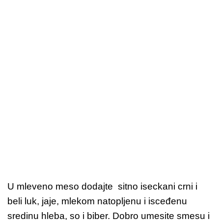
U mleveno meso dodajte sitno iseckani crni i
beli luk, jaje, mlekom natopljenu i isceđenu
sredinu hleba, so i biber. Dobro umesite smesu i