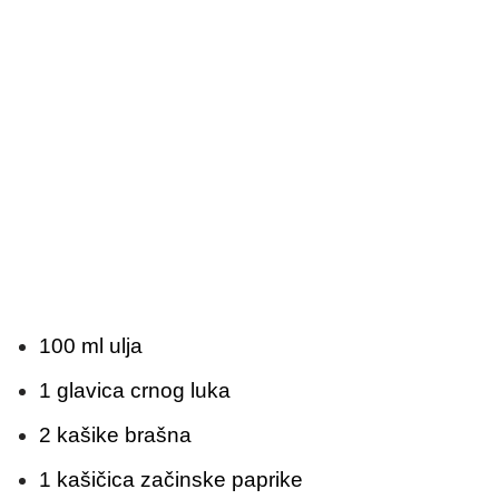
100 ml ulja
1 glavica crnog luka
2 kašike brašna
1 kašičica začinske paprike