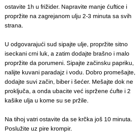
ostavite 1h u frižider. Napravite manje ćuftice i
propržite na zagrejanom ulju 2-3 minuta sa svih
strana.
U odgovarajući sud sipajte ulje, propržite sitno
iseckani crni luk, a zatim dodajte brašno i malo
propržite da porumeni. Sipajte začinsku papriku,
nalijte kuvani paradajz i vodu. Dobro promešajte,
dodajte suvi začin, biber i šećer. Mešajte dok ne
proključa, a onda ubacite već ispržene ćufte i 2
kašike ulja u kome su se pržile.
Na tihoj vatri ostavite da se krčka još 10 minuta.
Poslužite uz pire krompir.