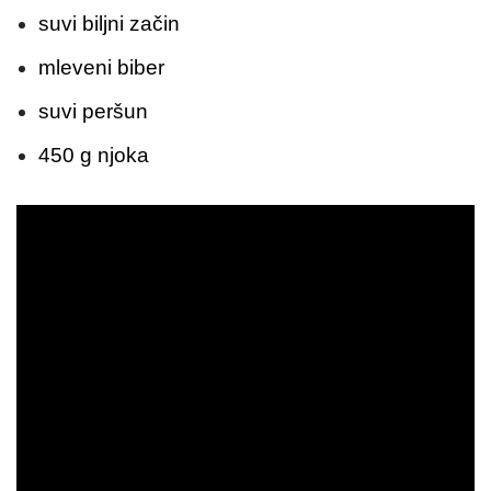
suvi biljni začin
mleveni biber
suvi peršun
450 g njoka