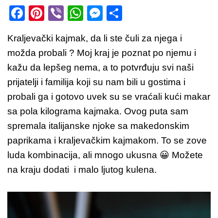
F
Pi
Vi
W
M
S
a
nt
b
h
e
h
Kraljevački kajmak, da li ste čuli za njega i
c
er
er
at
ss
ar
možda probali ? Moj kraj je poznat po njemu i
e
e
s
e
e
kažu da lepšeg nema, a to potvrđuju svi naši
b
st
A
n
prijatelji i familija koji su nam bili u gostima i
o
p
g
probali ga i gotovo uvek su se vraćali kući makar
o
p
er
sa pola kilograma kajmaka. Ovog puta sam
k
spremala italijanske njoke sa makedonskim
paprikama i kraljevačkim kajmakom. To se zove
luda kombinacija, ali mnogo ukusna 😀 Možete
na kraju dodati i malo ljutog kulena.