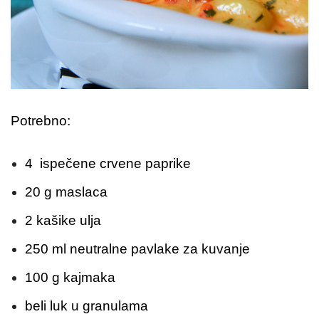
Potrebno:
4 ispečene crvene paprike
20 g maslaca
2 kašike ulja
250 ml neutralne pavlake za kuvanje
100 g kajmaka
beli luk u granulama