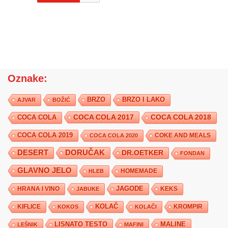
Oznake:
BRZO
BRZO I LAKO
AJVAR
BOŽIĆ
COCA COLA 2017
COCA COLA
COCA COLA 2018
COCA COLA 2019
COKE AND MEALS
COCA COLA 2020
DESERT
DORUČAK
DR.OETKER
FONDAN
GLAVNO JELO
HLEB
HOMEMADE
JAGODE
HRANA I VINO
KEKS
JABUKE
KIFLICE
KOLAČ
KROMPIR
KOKOS
KOLAČI
LISNATO TESTO
MALINE
LEŠNIK
MAFINI