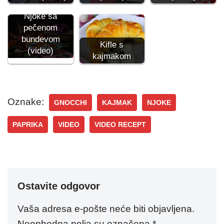
Njoke sa
pečenom
bundevom
Kifle s
(video)
kajmakom
Oznake:
GNOCCHI
KAJMAK
NJOKE
PAPRIKA
VIDEO
VIDEO RECEPT
Ostavite odgovor
Vaša adresa e-pošte neće biti objavljena.
Neophodna polja su označena
*