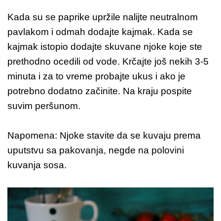
Kada su se paprike upržile nalijte neutralnom
pavlakom i odmah dodajte kajmak. Kada se
kajmak istopio dodajte skuvane njoke koje ste
prethodno ocedili od vode. Krčajte još nekih 3-5
minuta i za to vreme probajte ukus i ako je
potrebno dodatno začinite. Na kraju pospite
suvim peršunom.
Napomena: Njoke stavite da se kuvaju prema
uputstvu sa pakovanja, negde na polovini
kuvanja sosa.