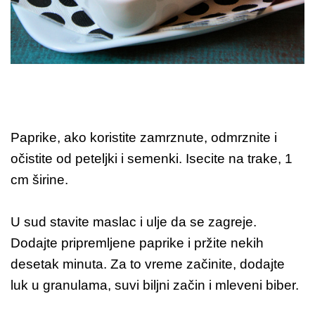
Paprike, ako koristite zamrznute, odmrznite i
očistite od peteljki i semenki. Isecite na trake, 1
cm širine.
U sud stavite maslac i ulje da se zagreje.
Dodajte pripremljene paprike i pržite nekih
desetak minuta. Za to vreme začinite, dodajte
luk u granulama, suvi biljni začin i mleveni biber.