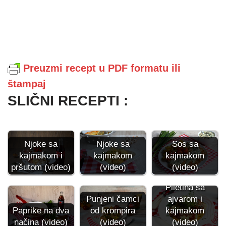
Preuzmi recept u PDF formatu ili
štampaj
SLIČNI RECEPTI :
Njoke sa
Njoke sa
Sos sa
kajmakom i
kajmakom
kajmakom
pršutom (video)
(video)
(video)
Piletina sa
Punjeni čamci
ajvarom i
Paprike na dva
od krompira
kajmakom
načina (video)
(video)
(video)