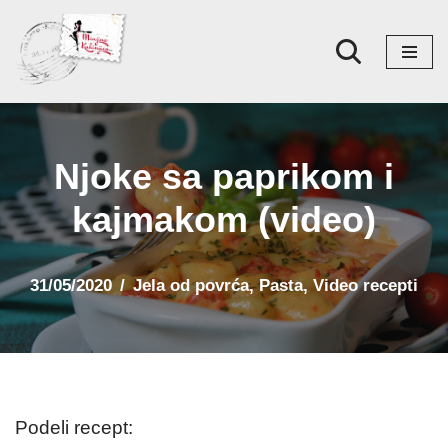
Skoči
na
sadržaj
Njoke sa paprikom i
kajmakom (video)
31/05/2020
Jela od povrća
,
Pasta
,
Video recepti
Podeli recept: