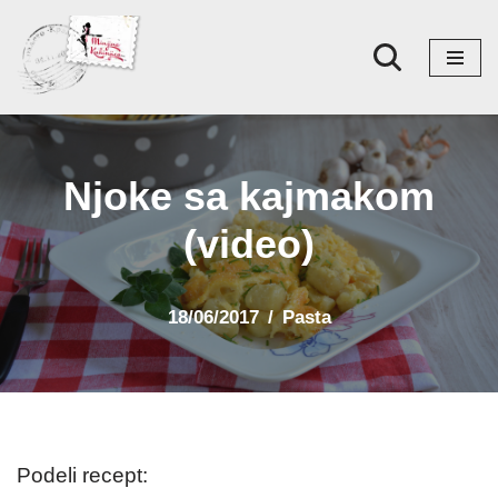
Skoči
na
sadržaj
Njoke sa kajmakom
(video)
18/06/2017
Pasta
Podeli recept: