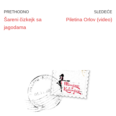
PRETHODNO
SLEDEĆE
Šareni čizkejk sa
Piletina Orlov (video)
jagodama