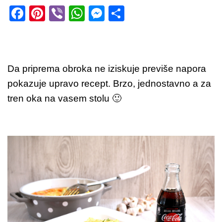
F
Pi
Vi
W
M
S
a
nt
b
h
e
h
c
er
er
at
ss
ar
e
e
s
e
e
Da priprema obroka ne iziskuje previše napora
b
st
A
n
pokazuje upravo recept. Brzo, jednostavno a za
o
p
g
tren oka na vasem stolu 🙂
o
p
er
k