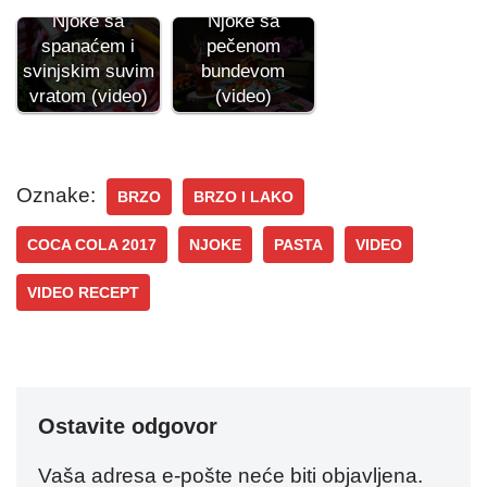
Njoke sa
Njoke sa
pečenom
spanaćem i
bundevom
svinjskim suvim
(video)
vratom (video)
Oznake:
BRZO
BRZO I LAKO
COCA COLA 2017
NJOKE
PASTA
VIDEO
VIDEO RECEPT
Ostavite odgovor
Vaša adresa e-pošte neće biti objavljena.