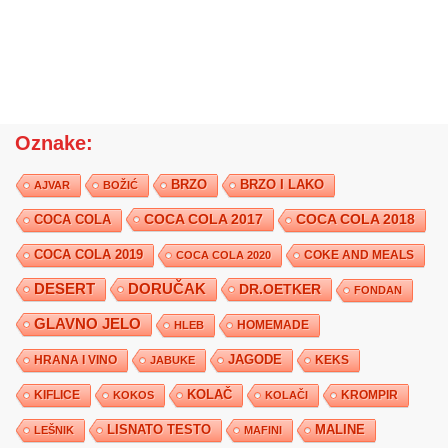
Oznake:
BRZO
BRZO I LAKO
AJVAR
BOŽIĆ
COCA COLA 2017
COCA COLA
COCA COLA 2018
COCA COLA 2019
COKE AND MEALS
COCA COLA 2020
DESERT
DORUČAK
DR.OETKER
FONDAN
GLAVNO JELO
HLEB
HOMEMADE
JAGODE
HRANA I VINO
KEKS
JABUKE
KIFLICE
KOLAČ
KROMPIR
KOKOS
KOLAČI
LISNATO TESTO
MALINE
LEŠNIK
MAFINI