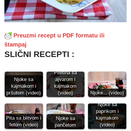
Preuzmi recept u PDF formatu ili
štampaj
SLIČNI RECEPTI :
Piletina sa
Njoke sa
ajvarom i
kajmakom i
kajmakom
pršutom (video)
(video)
Njoke... (video)
Njoke sa
paprikom i
kajmakom
Pita sa blitvom i
Njoke sa
(video)
fetom (video)
pančetom