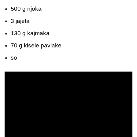
500 g njoka
3 jajeta
130 g kajmaka
70 g kisele pavlake
so