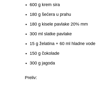
600 g krem sira
180 g šećera u prahu
180 g kisele pavlake 20% mm
300 ml slatke pavlake
15 g želatina + 60 ml hladne vode
150 g čokolade
300 g jagoda
Preliv: