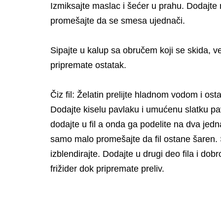
Izmiksajte maslac i šećer u prahu. Dodajte
promešajte da se smesa ujednači.
Sipajte u kalup sa obručem koji se skida, ve
pripremate ostatak.
Čiz fil: Želatin prelijte hladnom vodom i ost
Dodajte kiselu pavlaku i umućenu slatku pav
dodajte u fil a onda ga podelite na dva jedn
samo malo promešajte da fil ostane šaren. S
izblendirajte. Dodajte u drugi deo fila i do
frižider dok pripremate preliv.