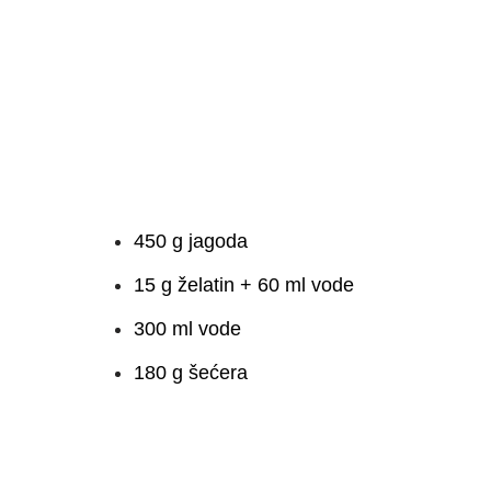
450 g jagoda
15 g želatin + 60 ml vode
300 ml vode
180 g šećera