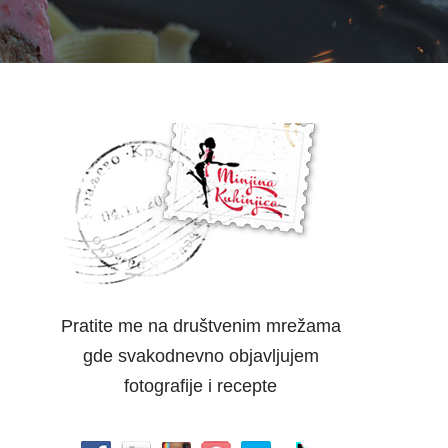
Pratite me na društvenim mrežama
gde svakodnevno objavljujem
fotografije i recepte