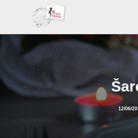
Skoči
na
sadržaj
Šar
12/06/20