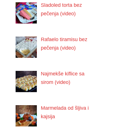
Sladoled torta bez
pečenja (video)
Rafaelo tiramisu bez
pečenja (video)
Najmekše kiflice sa
sirom (video)
Marmelada od šljiva i
kajsija