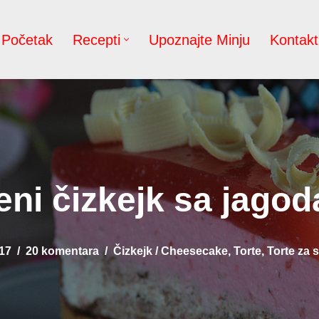
Početak
Recepti
Upoznajte Minju
Kontakt
eni čizkejk sa jago
17
20 komentara
Čizkejk / Cheesecake
,
Torte
,
Torte za 