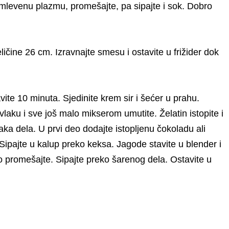
 mlevenu plazmu, promešajte, pa sipajte i sok. Dobro
ličine 26 cm. Izravnajte smesu i ostavite u frižider dok
avite 10 minuta. Sjedinite krem sir i šećer u prahu.
laku i sve još malo mikserom umutite. Želatin istopite i
aka dela. U prvi deo dodajte istopljenu čokoladu ali
ipajte u kalup preko keksa. Jagode stavite u blender i
bro promešajte. Sipajte preko šarenog dela. Ostavite u