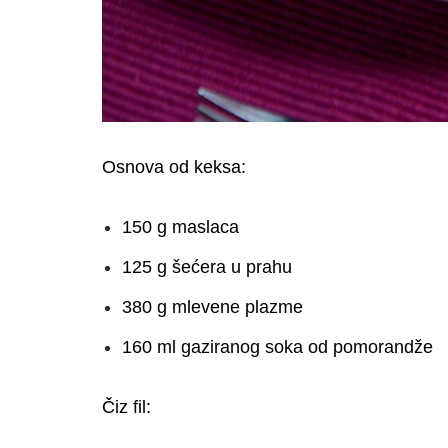
Osnova od keksa:
150 g maslaca
125 g šećera u prahu
380 g mlevene plazme
160 ml gaziranog soka od pomorandže
Čiz fil: