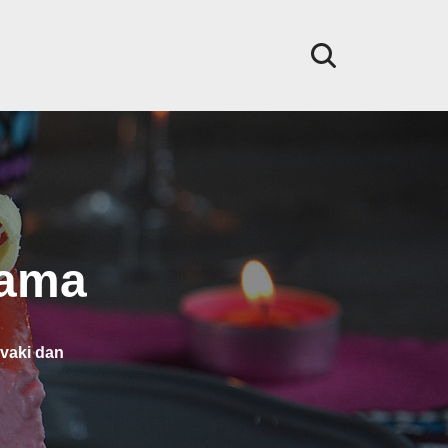
dama
svaki dan