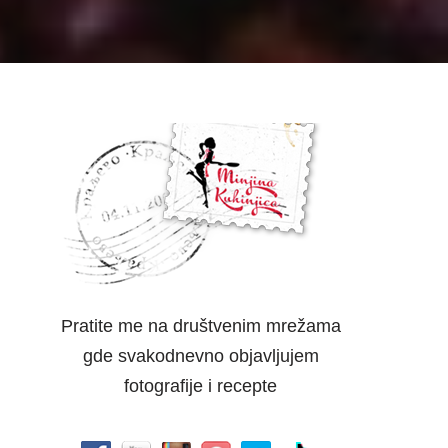
Pratite me na društvenim mrežama
gde svakodnevno objavljujem
fotografije i recepte