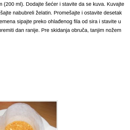
om (200 ml). Dodajte šećer i stavite da se kuva. Kuvajte
šajte nabubreli želatin. Promešajte i ostavite desetak
emena sipajte preko ohlađenog fila od sira i stavite u
 spremiti dan ranije. Pre skidanja obruča, tanjim nožem