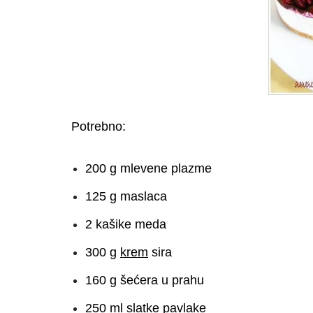
Potrebno:
200 g mlevene plazme
125 g maslaca
2 kašike meda
300 g
krem
sira
160 g šećera u prahu
250 ml slatke pavlake