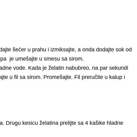
dajte šećer u prahu i izmiksajte, a onda dodajte sok od
, pa je umešajte u smesu sa sirom.
hladne vode. Kada je želatin nabubreo, na par sekundi
jte u fil sa sirom. Promešajte. Fil preručite u kalup i
 Drugu kesicu želatina prelijte sa 4 kašike hladne