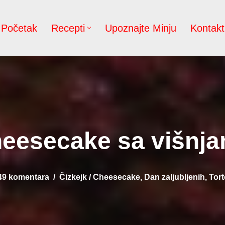
Početak
Recepti
Upoznajte Minju
Kontakt
eesecake sa višnj
49 komentara
Čizkejk / Cheesecake
,
Dan zaljubljenih
,
Tort