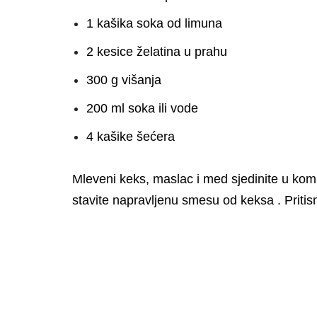
1 kašika soka od limuna
2 kesice želatina u prahu
300 g višanja
200 ml soka ili vode
4 kašike šećera
Mleveni keks, maslac i med sjedinite u k
stavite napravljenu smesu od keksa . Pritisni