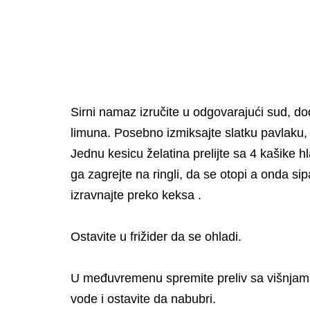
Sirni namaz izručite u odgovarajući sud, do
limuna. Posebno izmiksajte slatku pavlaku
Jednu kesicu želatina prelijte sa 4 kašike 
ga zagrejte na ringli, da se otopi a onda sipa
izravnajte preko keksa .
Ostavite u frižider da se ohladi.
U međuvremenu spremite preliv sa višnjama.
vode i ostavite da nabubri.