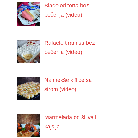
Sladoled torta bez
pečenja (video)
Rafaelo tiramisu bez
pečenja (video)
Najmekše kiflice sa
sirom (video)
Marmelada od šljiva i
kajsija