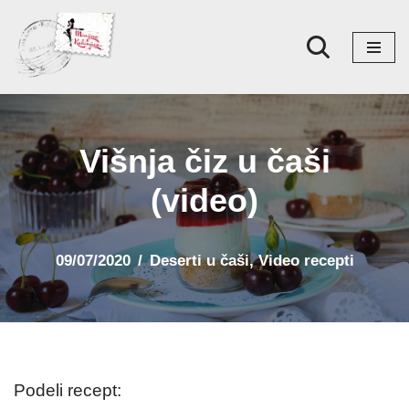
Skoči
na
sadržaj
Višnja čiz u čaši
(video)
09/07/2020
Deserti u čaši
,
Video recepti
Podeli recept: