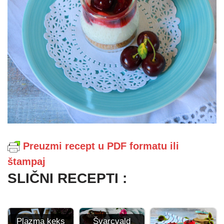
Preuzmi recept u PDF formatu ili
štampaj
SLIČNI RECEPTI :
Plazma keks
Švarcvald