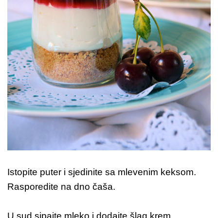
Istopite puter i sjedinite sa mlevenim keksom.
Rasporedite na dno čaša.
U sud sipajte mleko i dodajte šlag krem.