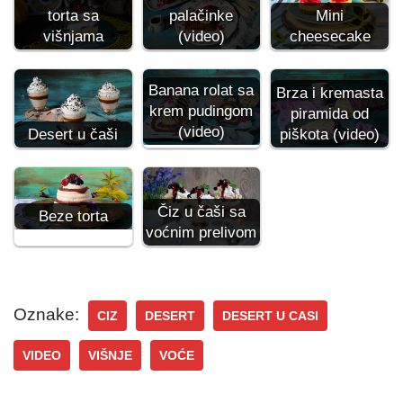
torta sa
palačinke
Mini
višnjama
(video)
cheesecake
Banana rolat sa
Brza i kremasta
krem pudingom
piramida od
(video)
Desert u čaši
piškota (video)
Čiz u čaši sa
Beze torta
voćnim prelivom
Oznake:
CIZ
DESERT
DESERT U CASI
VIDEO
VIŠNJE
VOĆE