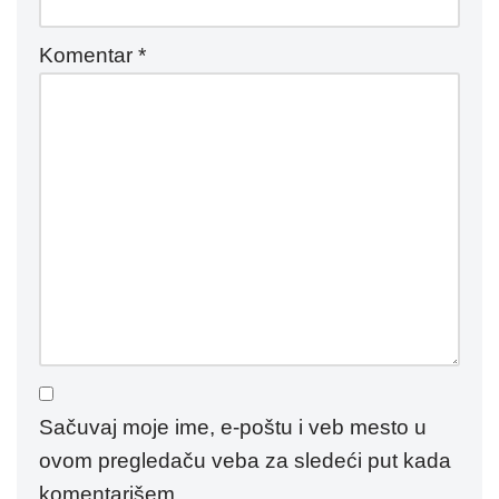
Komentar
*
Sačuvaj moje ime, e-poštu i veb mesto u
ovom pregledaču veba za sledeći put kada
komentarišem.