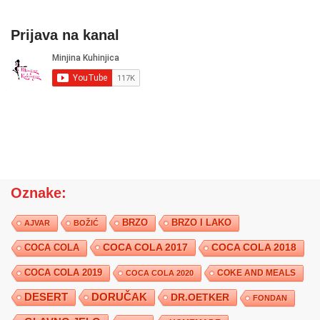
Prijava na kanal
Oznake:
BRZO
BRZO I LAKO
AJVAR
BOŽIĆ
COCA COLA 2017
COCA COLA
COCA COLA 2018
COCA COLA 2019
COKE AND MEALS
COCA COLA 2020
DESERT
DORUČAK
DR.OETKER
FONDAN