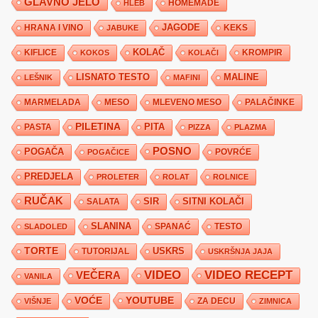
GLAVNO JELO
HLEB
HOMEMADE
JAGODE
HRANA I VINO
KEKS
JABUKE
KIFLICE
KOLAČ
KROMPIR
KOKOS
KOLAČI
LISNATO TESTO
MALINE
LEŠNIK
MAFINI
MARMELADA
MESO
MLEVENO MESO
PALAČINKE
PILETINA
PITA
PASTA
PIZZA
PLAZMA
POSNO
POGAČA
POVRĆE
POGAČICE
PREDJELA
PROLETER
ROLAT
ROLNICE
RUČAK
SIR
SITNI KOLAČI
SALATA
SLANINA
SPANAĆ
TESTO
SLADOLED
TORTE
USKRS
TUTORIJAL
USKRŠNJA JAJA
VIDEO
VIDEO RECEPT
VEČERA
VANILA
YOUTUBE
VOĆE
ZA DECU
VIŠNJE
ZIMNICA