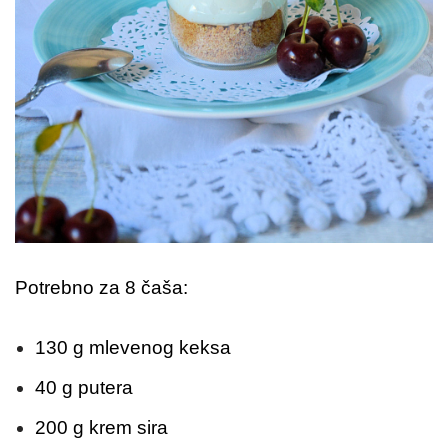
Potrebno za 8 čaša:
130 g mlevenog keksa
40 g putera
200 g krem sira