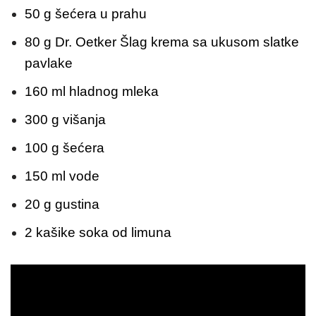
50 g šećera u prahu
80 g Dr. Oetker Šlag krema sa ukusom slatke
pavlake
160 ml hladnog mleka
300 g višanja
100 g šećera
150 ml vode
20 g gustina
2 kašike soka od limuna