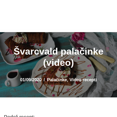
Švarcvald palačinke
(video)
01/09/2020
Palačinke
,
Video recepti
Podeli recept: