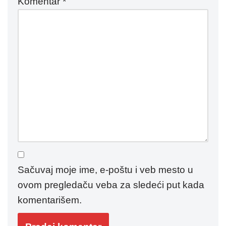
Komentar
*
Sačuvaj moje ime, e-poštu i veb mesto u
ovom pregledaču veba za sledeći put kada
komentarišem.