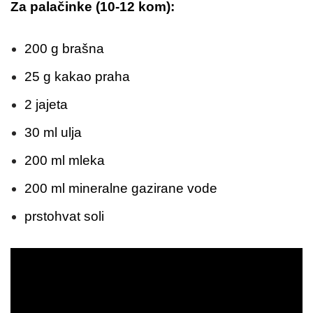
Za palačinke (10-12 kom):
200 g brašna
25 g kakao praha
2 jajeta
30 ml ulja
200 ml mleka
200 ml mineralne gazirane vode
prstohvat soli