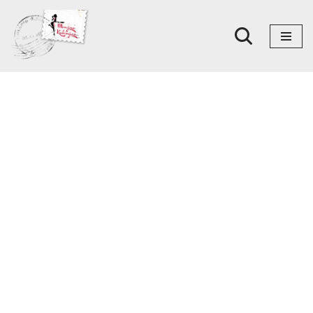
Skoči
na
sadržaj