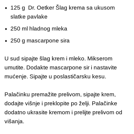
125 g Dr. Oetker Šlag krema sa ukusom
slatke pavlake
250 ml hladnog mleka
250 g mascarpone sira
U sud sipajte šlag krem i mleko. Mikserom
umutite. Dodakte mascarpone sir i nastavite
mućenje. Sipajte u poslastičarsku kesu.
Palačinku premažite prelivom, sipajte krem,
dodajte višnje i preklopite po želji. Palačinke
dodatno ukrasite kremom i prelijte prelivom od
višanja.