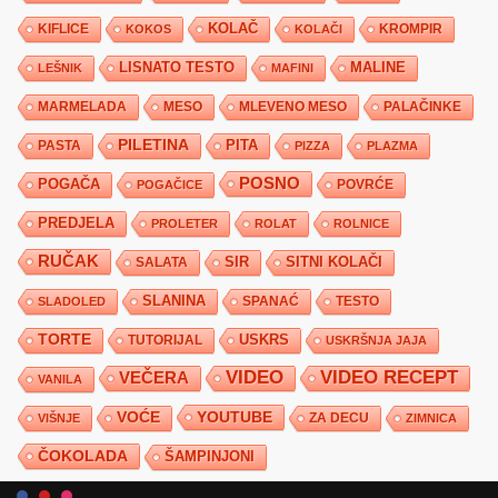
KIFLICE
KOLAČ
KROMPIR
KOKOS
KOLAČI
LISNATO TESTO
MALINE
LEŠNIK
MAFINI
MARMELADA
MESO
MLEVENO MESO
PALAČINKE
PILETINA
PITA
PASTA
PIZZA
PLAZMA
POSNO
POGAČA
POVRĆE
POGAČICE
PREDJELA
PROLETER
ROLAT
ROLNICE
RUČAK
SIR
SITNI KOLAČI
SALATA
SLANINA
SPANAĆ
TESTO
SLADOLED
TORTE
USKRS
TUTORIJAL
USKRŠNJA JAJA
VIDEO
VIDEO RECEPT
VEČERA
VANILA
YOUTUBE
VOĆE
ZA DECU
VIŠNJE
ZIMNICA
ČOKOLADA
ŠAMPINJONI