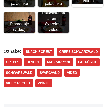
(video)
palačinke
palačinke
Palačinke sa
sirom i
Pismo-jaje
čvarcima
(video)
(video)
Oznake:
BLACK FOREST
CRÊPE SCHWARZWALD
CREPES
DESERT
MASCARPONE
PALAČINKE
SCHWARZWALD
ŠVARCVALD
VIDEO
VIDEO RECEPT
VIŠNJE