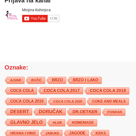
Prijava na kanal
Oznake:
BRZO
BRZO I LAKO
AJVAR
BOŽIĆ
COCA COLA 2017
COCA COLA
COCA COLA 2018
COCA COLA 2019
COKE AND MEALS
COCA COLA 2020
DESERT
DORUČAK
DR.OETKER
FONDAN
GLAVNO JELO
HLEB
HOMEMADE
JAGODE
HRANA I VINO
KEKS
JABUKE