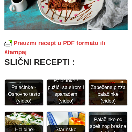
Preuzmi recept u PDF formatu ili
štampaj
SLIČNI RECEPTI :
Palačinke /
Palačinke -
pužići sa sirom i
Zapečene pizza
Osnovno testo
spanaćem
palačinke
(video)
(video)
(video)
Palačinke od
speltinog brašna
Heljdine
Starinske